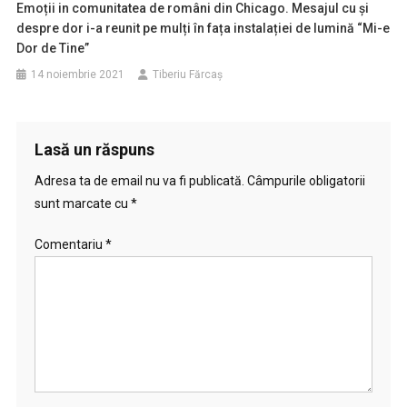
Emoții in comunitatea de români din Chicago. Mesajul cu și
despre dor i-a reunit pe mulți în fața instalației de lumină “Mi-e
Dor de Tine”
14 noiembrie 2021
Tiberiu Fărcaş
Lasă un răspuns
Adresa ta de email nu va fi publicată.
Câmpurile obligatorii
sunt marcate cu
*
Comentariu
*