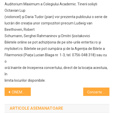
Auditorium Maximum a Colegiului Academic. Tinerii soliști
Octavian Lup
(violoncel) și Daria Tudor (pian) vor prezenta publicului o serie de
lucrări din creația unor compozitori precum Ludwig van
Beethoven, Robert
Schumann, Serghei Rahmaninov și Dmitri Șostakovici.
Biletele online se pot achiziționa de pe site-urile entertix.ro și
myticket.ro. Biletele se pot cumpăra și de la Agenția de Bilete a
Filarmonicii (Piața Lucian Blaga nr. 1-3, tel. 0756-048.318) sau cu
o
oră înainte de începerea concertului, direct de la locația acestuia,
în
limita locurilor disponibile.
Navigare
CINEMA ARTA. Ce filme programează în săptămâna 13-19 octombrie
Concerte live de muzică clasică pentru bebeluși, femei însărcinate și familii. Rezervă locul gratuit la Cluj
în
ARTICOLE ASEMANATOARE
articole