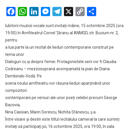
Festivalul
Toamna
Facebook
WhatsApp
LinkedIn
Messenger
Telegram
X
Copy
Partaje
Muzicală
Link
Clujeană.
Iubitorii muzicii vocale sunt invitați mâine, 15 octombrie 2025 (ora
Concertele
19.00) în Amfiteatrul Cornel Țăranu al ANMGD, str. Bucium nr. 2,
de
pentru
miercuri
a lua parte la un recital de lieduri contemporane construit pe
și
joi
tema unor
Dialoguri cu și despre femei. Protagonistele serii vor fi Claudia
Codreanu – mezzosoprană acompaniată la pian de Diana
Dembinski-Vodă. Pe
scena noului amfiteatru vor răsuna lieduri aparținând unor
compozitori
contemporani pe versuri ale unor poeți celebri precum George
Bacovia,
Nina Cassian, Marin Sorescu, Nichita Stănescu, ș.a.
Între visare și destin este titlul recitalului cameral la care sunteți
invitați să participați joi, 16 octombrie 2025, ora 19.00, în sala