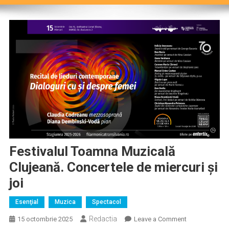
Festivalul Toamna Muzicală
Clujeană. Concertele de miercuri și
joi
Esenţial
Muzica
Spectacol
Redactia
on
15 octombrie 2025
Leave a Comment