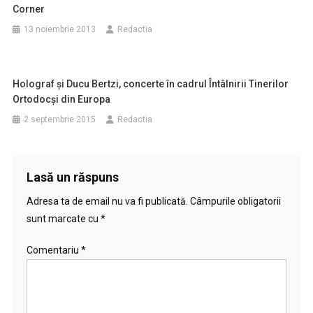
Corner
13 noiembrie 2013
Redactia
Holograf şi Ducu Bertzi, concerte în cadrul Întâlnirii Tinerilor
Ortodocşi din Europa
2 septembrie 2015
Redactia
Lasă un răspuns
Adresa ta de email nu va fi publicată.
Câmpurile obligatorii
sunt marcate cu
*
Comentariu
*