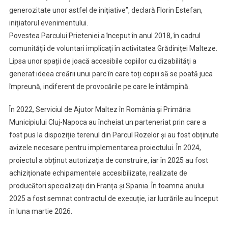
generozitate unor astfel de inițiative”, declară Florin Estefan,
inițiatorul evenimentului.
Povestea Parcului Prieteniei a început în anul 2018, în cadrul
comunității de voluntari implicați în activitatea Grădiniței Malteze.
Lipsa unor spații de joacă accesibile copiilor cu dizabilități a
generat ideea creării unui parc în care toți copiii să se poată juca
împreună, indiferent de provocările pe care le întâmpină.
În 2022, Serviciul de Ajutor Maltez în România și Primăria
Municipiului Cluj-Napoca au încheiat un parteneriat prin care a
fost pus la dispoziție terenul din Parcul Rozelor și au fost obținute
avizele necesare pentru implementarea proiectului. În 2024,
proiectul a obținut autorizația de construire, iar în 2025 au fost
achiziționate echipamentele accesibilizate, realizate de
producători specializați din Franța și Spania. În toamna anului
2025 a fost semnat contractul de execuție, iar lucrările au început
în luna martie 2026.