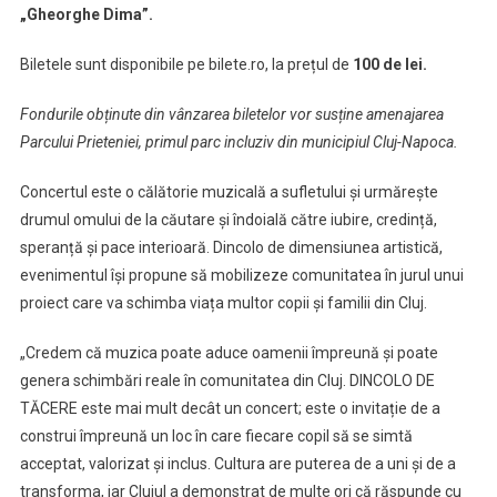
primului
„Gheorghe Dima”.
parc
incluziv
Biletele sunt disponibile pe bilete.ro, la prețul de
100 de lei.
din
Fondurile obținute din vânzarea biletelor vor susține amenajarea
Cluj-
Napoca
Parcului Prieteniei, primul parc incluziv din municipiul Cluj-Napoca.
Concertul este o călătorie muzicală a sufletului și urmărește
drumul omului de la căutare și îndoială către iubire, credință,
speranță și pace interioară. Dincolo de dimensiunea artistică,
evenimentul își propune să mobilizeze comunitatea în jurul unui
proiect care va schimba viața multor copii și familii din Cluj.
„Credem că muzica poate aduce oamenii împreună și poate
genera schimbări reale în comunitatea din Cluj. DINCOLO DE
TĂCERE este mai mult decât un concert; este o invitație de a
construi împreună un loc în care fiecare copil să se simtă
acceptat, valorizat și inclus. Cultura are puterea de a uni și de a
transforma, iar Clujul a demonstrat de multe ori că răspunde cu