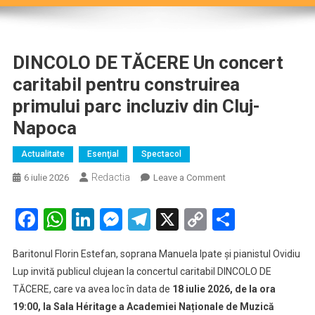
DINCOLO DE TĂCERE Un concert
caritabil pentru construirea
primului parc incluziv din Cluj-
Napoca
Actualitate
Esenţial
Spectacol
Redactia
on
6 iulie 2026
Leave a Comment
DINCOLO
DE
Facebook
WhatsApp
LinkedIn
Messenger
Telegram
X
Copy
Partaje
TĂCERE
Link
Un
Baritonul Florin Estefan, soprana Manuela Ipate și pianistul Ovidiu
concert
Lup invită publicul clujean la concertul caritabil DINCOLO DE
caritabil
TĂCERE, care va avea loc în data de
18 iulie 2026, de la ora
pentru
19:00, la Sala Héritage a Academiei Naționale de Muzică
construirea