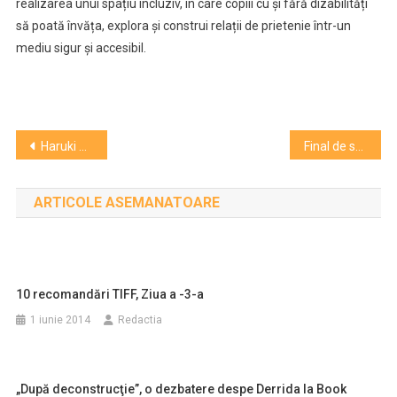
realizarea unui spațiu incluziv, în care copiii cu și fără dizabilități
să poată învăța, explora și construi relații de prietenie într-un
mediu sigur și accesibil.
Navigare
Haruki Murakami nu se teme de concurenţa inteligenţei artificiale, deoarece „procesul său de scriere este complet diferit”
Final de stagiune la Teatrul Maghiar. Bilanțul instituției
în
ARTICOLE ASEMANATOARE
articole
10 recomandări TIFF, Ziua a -3-a
1 iunie 2014
Redactia
„După deconstrucţie”, o dezbatere despe Derrida la Book