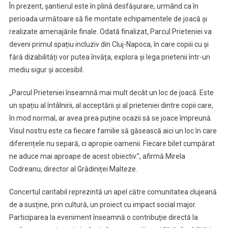
În prezent, șantierul este în plină desfășurare, urmând ca în
perioada următoare să fie montate echipamentele de joacă și
realizate amenajările finale. Odată finalizat, Parcul Prieteniei va
deveni primul spațiu incluziv din Cluj-Napoca, în care copiii cu și
fără dizabilități vor putea învăța, explora și lega prietenii într-un
mediu sigur și accesibil.
„Parcul Prieteniei înseamnă mai mult decât un loc de joacă. Este
un spațiu al întâlnirii, al acceptării și al prieteniei dintre copii care,
în mod normal, ar avea prea puține ocazii să se joace împreună.
Visul nostru este ca fiecare familie să găsească aici un loc în care
diferențele nu separă, ci apropie oamenii. Fiecare bilet cumpărat
ne aduce mai aproape de acest obiectiv.”, afirmă Mirela
Codreanu, director al Grădiniței Malteze.
Concertul caritabil reprezintă un apel către comunitatea clujeană
de a susține, prin cultură, un proiect cu impact social major.
Participarea la eveniment înseamnă o contribuție directă la