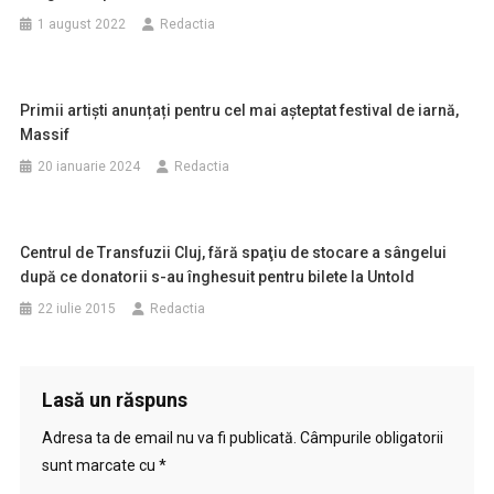
1 august 2022
Redactia
Primii artiști anunțați pentru cel mai așteptat festival de iarnă,
Massif
20 ianuarie 2024
Redactia
Centrul de Transfuzii Cluj, fără spaţiu de stocare a sângelui
după ce donatorii s-au înghesuit pentru bilete la Untold
22 iulie 2015
Redactia
Lasă un răspuns
Adresa ta de email nu va fi publicată.
Câmpurile obligatorii
sunt marcate cu
*