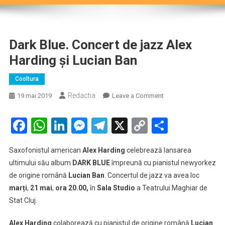
Dark Blue. Concert de jazz Alex
Harding și Lucian Ban
Cooltura
Redactia
on
19 mai 2019
Leave a Comment
Dark
Blue.
Facebook
WhatsApp
LinkedIn
Messenger
Telegram
X
Copy
Partaje
Concert
Link
de
Saxofonistul american
Alex Harding
celebrează lansarea
jazz
ultimului său album
DARK BLUE
împreună cu pianistul newyorkez
Alex
de origine română
Lucian Ban
. Concertul de jazz va avea loc
Harding
marți
,
21 mai
,
ora 20.00,
în
Sala Studio
a Teatrului Maghiar de
și
Lucian
Stat Cluj.
Ban
Alex Harding
colaborează cu pianistul de origine română
Lucian