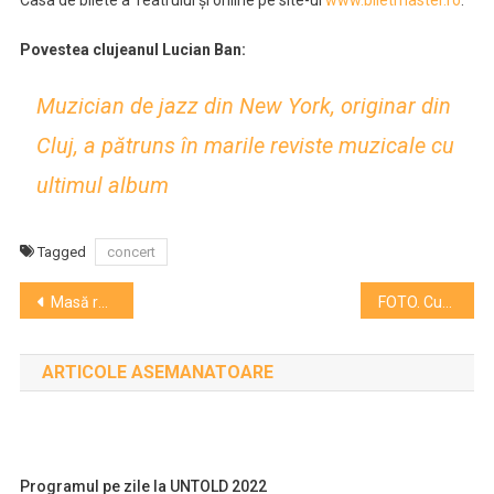
Casa de bilete a Teatrului și online pe site-ul
www.biletmaster.ro
.
Povestea clujeanul Lucian Ban:
Muzician de jazz din New York, originar din
Cluj, a pătruns în marile reviste muzicale cu
ultimul album
Tagged
concert
Navigare
Masă rotundă la H33: riscurile de a fi în undergroundul anilor 80
FOTO. Curiozitatea a scos clujenii la Noaptea Muzeelor
în
ARTICOLE ASEMANATOARE
articole
Programul pe zile la UNTOLD 2022