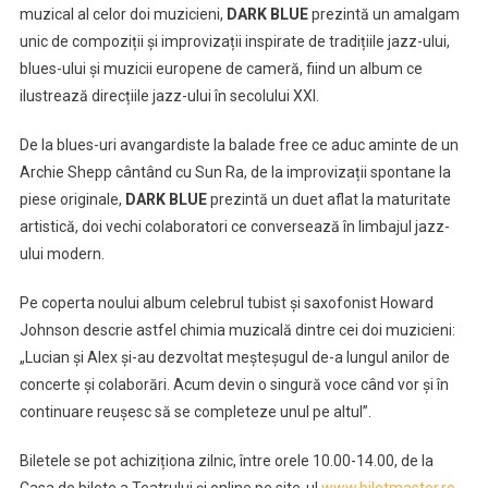
muzical al celor doi muzicieni,
DARK BLUE
prezintă un amalgam
unic de compoziții și improvizații inspirate de tradițiile jazz-ului,
blues-ului și muzicii europene de cameră, fiind un album ce
ilustrează direcțiile jazz-ului în secolului XXI.
De la blues-uri avangardiste la balade free ce aduc aminte de un
Archie Shepp cântând cu Sun Ra, de la improvizații spontane la
piese originale,
DARK BLUE
prezintă un duet aflat la maturitate
artistică, doi vechi colaboratori ce conversează în limbajul jazz-
ului modern.
Pe coperta noului album celebrul tubist și saxofonist Howard
Johnson descrie astfel chimia muzicală dintre cei doi muzicieni:
„Lucian și Alex și-au dezvoltat meșteșugul de-a lungul anilor de
concerte și colaborări. Acum devin o singură voce când vor și în
continuare reușesc să se completeze unul pe altul”.
Biletele se pot achiziționa zilnic, între orele 10.00-14.00, de la