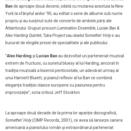
Ban
de aproape două decenii, odată cu mutarea acestuia la New
York la sfârșitul anilor ’90, au editat o serie de albume sub nume
propriu și au susținut sute de concerte de ambele părți ale
Atlanticului. Grupuri precum
Lumination Ensemble
,
Lucian Ban &
Alex Harding Quintet
,
Tuba Project
sau
duetul Somethin’ Holy
s-au
bucurat de elogiile presei de specialitate și ale publicului.
”
Alex Harding
și
Lucian Ban
au dezvoltat un parteneriat muzical
extrem de fructuos, cu sunetul bluesy al lui Harding, ancorat în
tradiția muzicală a bisericii penticostale, un adevărat urmaș al
unui Hamiett Bluiett, și pianul reflexiv al lui Ban ce combină
eleganța tradiției clasice europene cu pasiunea pentru
improvizație”, scria criticul Jeff Stockton.
La aproape două decade de la prima lor apariție discografică,
Somethin’ Holy
(CIMP Records, 2001), ce avea să lanseze cariera
americană a pianistului român și extraordinarul parteneriat