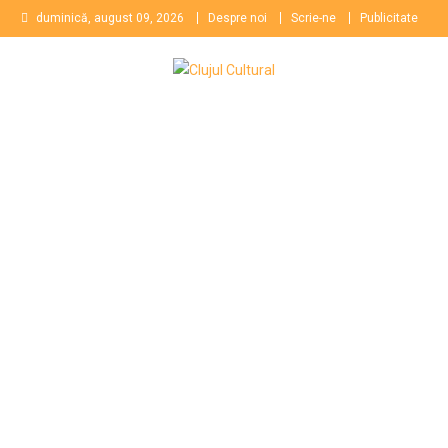
Skip
duminică, august 09, 2026
Despre noi
Scrie-ne
Publicitate
to
content
Clujul Cultural