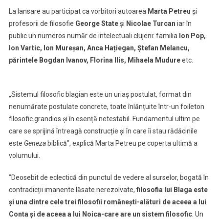
la
La lansare au participat ca vorbitori autoarea
Marta Petreu
și
Cluj
profesorii de filosofie
George State
și
Nicolae Turcan
iar în
public un numeros număr de intelectuali clujeni: familia
Ion Pop,
Ion Vartic, Ion Mureșan, Anca Hațiegan, Ștefan Melancu,
părintele Bogdan Ivanov, Florina Ilis, Mihaela Mudure
etc.
„Sistemul filosofic blagian este un uriaș postulat, format din
nenumărate postulate concrete, toate înlănțuite într-un foileton
filosofic grandios și în esență netestabil. Fundamentul ultim pe
care se sprijină întreagă construcție și în care îi stau rădăcinile
este
Geneza
biblică”, explică Marta Petreu pe coperta ultimă a
volumului.
”Deosebit de eclectică din punctul de vedere al surselor, bogată în
contradicții imanente lăsate nerezolvate,
filosofia lui Blaga este
și una dintre cele trei filosofii românești-alături de aceea a lui
Conta și de aceea a lui Noica-care are un sistem filosofic
. Un