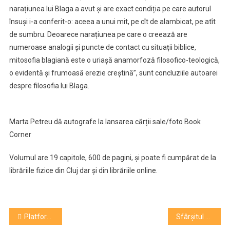
narațiunea lui Blaga a avut și are exact condiția pe care autorul
însuși i-a conferit-o: aceea a unui mit, pe cît de alambicat, pe atît
de sumbru. Deoarece narațiunea pe care o creează are
numeroase analogii și puncte de contact cu situații biblice,
mitosofia blagiană este o uriașă anamorfoză filosofico-teologică,
o evidentă și frumoasă erezie creștină”, sunt concluziile autoarei
despre filosofia lui Blaga.
Marta Petreu dă autografe la lansarea cărții sale/foto Book
Corner
Volumul are 19 capitole, 600 de pagini, și poate fi cumpărat de la
librăriile fizice din Cluj dar și din librăriile online.
Navigare
Platforma betonată – o nouă expoziție. Unirea Open Studios la spațiul Rubik
Sfârșitul nu-i aici! Legenda trupei Phoenix, Nicu Covaci, a murit! Muzica rock în doliu