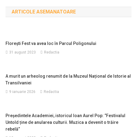
în
ARTICOLE ASEMANATOARE
articole
Florești Fest va avea loc în Parcul Poligonului
31 august 2023
Redactia
A murit un arheolog renumit de la Muzeul Național de Istorie al
Transilvaniei
9 ianuarie 2026
Redactia
Președintele Academiei, istoricul Ioan Aurel Pop: ”Festivalul
Untold ține de anularea culturii. Muzica a devenit o trăire
rebelă”