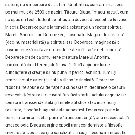
sistem, nu o încercare de sistem. Unul întins, cum am mai spus,
pe mai mult de 2500 de pagini. Tăcutul Blaga, ”magul tăcut”, cum
i-a spus un fost student de-al lui, s-a dovedit deosebit de locvace
în scris. Deoarece pune la temelia existenței un factor spiritual,
Marele Anonim sau Dumnezeu, filosofia lui Blaga este idealistă
(deci nu materialistă) și spiritualistă. Deoarece imaginează o
cosmogeneză cu faze ordonate, este o filosofie deterministă.
Deoarece crede că omul este creatura Marelui Anonim,
combinată din diferențiale în așa fel încît acțiunile lui de
cunoaștere și creație să nu pună în pericol echilibrul lumii și
centralismul existenței, este o filosofie finalistă. Deoarece
filosoful ne spune că de fapt nu cunoaștem, deoarece o cezură
irevocabilă între real și cuvânt falsifică startul actului cognitiv, iar
cenzura transcendentală și frînele stilistice stau între noi și
realitate, filosofia blagiană este agnostică. Deoarece pune la
temelia lumii un factor prim, o ”transcendență”, una inaccectabilă
gnoseologic, Blaga aparține epocii transcendentiste a filosofiei
universale. Deoarece și-a canalizat el însuși filosofia în mitosofie,