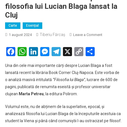
filosofia lui Lucian Blaga lansat la
Cluj
Carte
Esenţial
Tiberiu Fărcaş
on
1 august 2024
Leave a Comment
Cum
a
Facebook
WhatsApp
LinkedIn
Messenger
Telegram
X
Copy
Partaje
apărut
Link
ideea
Una din cele mai importante cărți despre Lucian Blaga a fost
Marelui
lansată recent la librăria Book Corner Cluj-Napoca. Este vorba de
Anonim.
o analiză masivă intitulată
”Filosofia lui Blaga”,
lucrare de 600 de
Volum
pagini, publicată de renumita eseistă și profesor universitar
masiv
despre
clujean
Marta Petreu
, la editura Polirom.
filosofia
lui
Volumul este, nu de abținem de la superlative, epocal, și
Lucian
analizează filosofia lui Lucian Blaga de la începuturile acestuia ca
Blaga
student la Viena și până când comuniștii l-au ostracizat pe filosof.
lansat