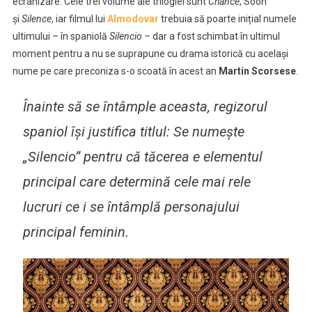
ecranizare. Cele trei volume ale trilogiei sunt
Chance
, Soon
şi
Silence
, iar filmul lui
Almodovar
trebuia să poarte inițial numele
ultimului – în spaniolă
Silencio –
dar a fost schimbat în ultimul
moment pentru a nu se suprapune cu drama istorică cu același
nume pe care preconiza s-o scoată în acest an
Martin Scorsese
.
Înainte să se întâmple aceasta, regizorul
spaniol își justifica titlul: Se numeşte
„Silencio” pentru că tăcerea e elementul
principal care determină cele mai rele
lucruri ce i se întâmplă personajului
principal feminin.