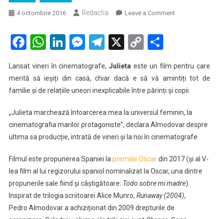
Redactia
on
4 octombrie 2016
Leave a Comment
Cronică
de
Facebook
WhatsApp
LinkedIn
Messenger
Telegram
X
Copy
Partaje
film.
Link
Julieta
Lansat vineri în cinematografe,
Julieta
este un film pentru care
de
merită să ieșiți din casă, chiar dacă e să vă amintiți tot de
Almodovar
familie și de relațiile uneori inexplicabile între părinți și copii.
„Julieta marchează întoarcerea mea la universul feminin, la
cinematografia marilor protagoniste”, declara Almodovar despre
ultima sa producție, intrată de vineri și la noi în cinematografe
Filmul este propunerea Spaniei la
premiile Oscar
din 2017 (și al V-
lea film al lui regizorului spaniol
nominalizat la Oscar, una dintre
propunerile sale fiind și câștigătoare:
T
odo sobre mi madre
).
Inspirat de trilogia scriitoarei Alice Munro,
Runaway (2004)
,
Pedro Almodovar a achiziționat din 2009 drepturile de