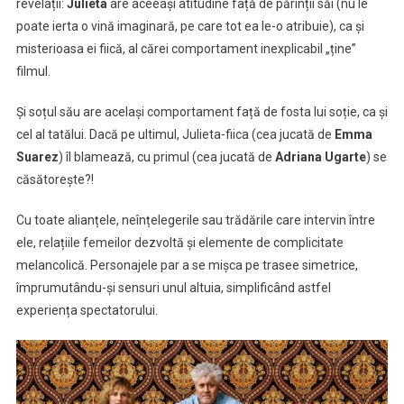
revelații:
Julieta
are aceeași atitudine față de părinții săi (nu le
poate ierta o vină imaginară, pe care tot ea le-o atribuie), ca și
misterioasa ei fiică, al cărei comportament inexplicabil „ține”
filmul.
Și soțul său are același comportament față de fosta lui soție, ca și
cel al tatălui. Dacă pe ultimul, Julieta-fiica (cea jucată de
Emma
Suarez
) îl blamează, cu primul (cea jucată de
Adriana Ugarte
) se
căsătorește?!
Cu toate alianțele, neînțelegerile sau trădările care intervin între
ele, relațiile femeilor dezvoltă și elemente de complicitate
melancolică. Personajele par a se mișca pe trasee simetrice,
împrumutându-și sensuri unul altuia, simplificând astfel
experiența spectatorului.