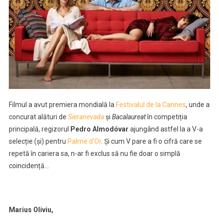
Filmul a avut premiera mondială la
Festivalul de la Cannes
, unde a
concurat alături de
Sieranevada
și
Bacalaureat
în competiția
principală, regizorul
Pedro Almodóvar
ajungând astfel la a V-a
selecție (și) pentru
Palme d’Or
. Și cum V pare a fi o cifră care se
repetă în cariera sa, n-ar fi exclus să nu fie doar o simplă
coincidență…
Marius Oliviu,