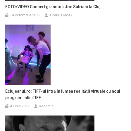
FOTO/VIDEO Concert grandios Joe Satriani la Cluj
14 octombrie 2015
Tiberiu Fărcaş
Eclujeanul.ro: TIFF-ul intră în lumea realității virtuale cu noul
program infiniTIFF
4 iunie 2017
Redactia