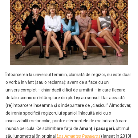
Întoarcerea la universul feminin, clamată de regizor, nu este doar
o vorbă în vânt (sau o reclamă): avem de a face cu un
univers complet – chiar dacă dificil de urmărit – în care fiecare
detaliu scenic ori întâmplare din plot își au sensul. Dar această
(re)întoarcere înseamnă și o îndepărtare de „clasicul” Almodovar,
de ironia specifică regizorului spaniol, înlocuită aici cu o
insesizabilă melancolie, printre elementele de melodramă care
inundă pelicula. Ce schimbare față de
Amanții pasageri
, ultimul
său lungmetraj (în original
Los Amantes Pasajeros
) lansat în 2013!