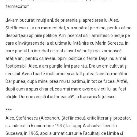
ani
fermecător”.
„M-am bucurat, mulţi ani, de prietenia şi aprecierea lui Alex.
Ştefănescu. La un moment dat, s-a supărat pe mine, pentru că ne
despărţeau opiniile politice. Am încercat să îi amintesc o lecţie pe
care o învăţasem de la el: ultima lui întâlnire cu Marin Sorescu, în
care poetul l-a întrebat ce rost a avut să nu îşi mai vorbească
atâţia ani, pentru că aveau opinii politice diferite. Deja, nu a mai
fost posibil. Alex. a ars punţile. Îmi pare rău. Era un om cultivat şi
sensibil. Avea foarte mult umor şi asta îl putea face fermecător.
Dar punea, după mine, prea multă patimă, în tot ce făcea. Altfel,
după cum a spus chiar el, cea mai mare avere a vieţii lui au fost
cărţile. Dumnezeu să îl odihnească!”, a transmis Niţulescu.
***
Alex. Ştefănescu (Alexandru Ştefănescu), critic literar şi prozator,
s-a născut la 6 noiembrie 1947, la Lugoj. A absolvit liceul la
Suceava, în 1965, apoi a urmat cursurile Facultăţii de Limba şi