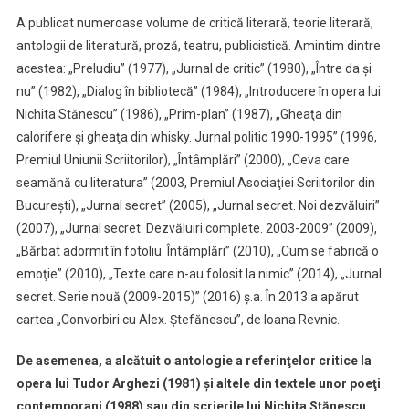
A publicat numeroase volume de critică literară, teorie literară,
antologii de literatură, proză, teatru, publicistică. Amintim dintre
acestea: „Preludiu” (1977), „Jurnal de critic” (1980), „Între da şi
nu” (1982), „Dialog în bibliotecă” (1984), „Introducere în opera lui
Nichita Stănescu” (1986), „Prim-plan” (1987), „Gheaţa din
calorifere şi gheaţa din whisky. Jurnal politic 1990-1995” (1996,
Premiul Uniunii Scriitorilor), „Întâmplări” (2000), „Ceva care
seamănă cu literatura” (2003, Premiul Asociaţiei Scriitorilor din
Bucureşti), „Jurnal secret” (2005), „Jurnal secret. Noi dezvăluiri”
(2007), „Jurnal secret. Dezvăluiri complete. 2003-2009” (2009),
„Bărbat adormit în fotoliu. Întâmplări” (2010), „Cum se fabrică o
emoţie” (2010), „Texte care n-au folosit la nimic” (2014), „Jurnal
secret. Serie nouă (2009-2015)” (2016) ş.a. În 2013 a apărut
cartea „Convorbiri cu Alex. Ştefănescu”, de Ioana Revnic.
De asemenea, a alcătuit o antologie a referinţelor critice la
opera lui Tudor Arghezi (1981) şi altele din textele unor poeţi
contemporani (1988) sau din scrierile lui Nichita Stănescu