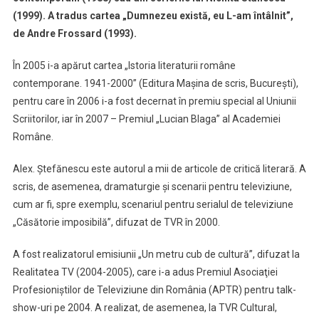
(1999). A tradus cartea „Dumnezeu există, eu L-am întâlnit”,
de Andre Frossard (1993).
În 2005 i-a apărut cartea „Istoria literaturii române
contemporane. 1941-2000” (Editura Maşina de scris, Bucureşti),
pentru care în 2006 i-a fost decernat în premiu special al Uniunii
Scriitorilor, iar în 2007 – Premiul „Lucian Blaga” al Academiei
Române.
Alex. Ştefănescu este autorul a mii de articole de critică literară. A
scris, de asemenea, dramaturgie şi scenarii pentru televiziune,
cum ar fi, spre exemplu, scenariul pentru serialul de televiziune
„Căsătorie imposibilă”, difuzat de TVR în 2000.
A fost realizatorul emisiunii „Un metru cub de cultură”, difuzat la
Realitatea TV (2004-2005), care i-a adus Premiul Asociaţiei
Profesioniştilor de Televiziune din România (APTR) pentru talk-
show-uri pe 2004. A realizat, de asemenea, la TVR Cultural,