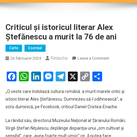
Criticul şi istoricul literar Alex
Ştefănescu a murit la 76 de ani
Carte
Esenţial
Redactia
on
26 februarie 2024
Leave a Comment
Criticul
şi
Facebook
WhatsApp
LinkedIn
Messenger
Telegram
X
Copy
Partaje
istoricul
Link
literar
„O veste care îndoliază cultura română: a murit marele critic şi
Alex
istoric literar Alex Ştefănescu. Dumnezeu să-l odihnească”, a
Ştefănescu
scris duminică, pe Fecebook, criticul Daniel Cristea-Enache.
a
murit
La rândul său, directorul Muzeului Naţional al Ţăranului Român,
la
Virgil-Ştefan Niţulescu, deplânge dispariţia unui „om cultivat şi
76
de
sensibil”, care „avea foarte mult umor” ce „îl putea face