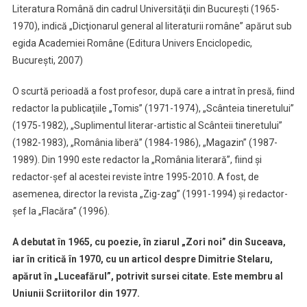
Literatura Română din cadrul Universităţii din Bucureşti (1965-
1970), indică „Dicţionarul general al literaturii române” apărut sub
egida Academiei Române (Editura Univers Enciclopedic,
Bucureşti, 2007)
O scurtă perioadă a fost profesor, după care a intrat în presă, fiind
redactor la publicaţiile „Tomis” (1971-1974), „Scânteia tineretului”
(1975-1982), „Suplimentul literar-artistic al Scânteii tineretului”
(1982-1983), „România liberă” (1984-1986), „Magazin” (1987-
1989). Din 1990 este redactor la „România literară”, fiind şi
redactor-şef al acestei reviste între 1995-2010. A fost, de
asemenea, director la revista „Zig-zag” (1991-1994) şi redactor-
şef la „Flacăra” (1996).
A debutat în 1965, cu poezie, în ziarul „Zori noi” din Suceava,
iar în critică în 1970, cu un articol despre Dimitrie Stelaru,
apărut în „Luceafărul”, potrivit sursei citate. Este membru al
Uniunii Scriitorilor din 1977.