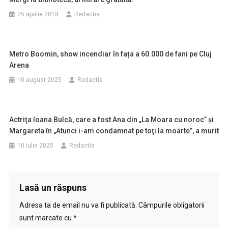
25 aprilie 2018
Redactia
Metro Boomin, show incendiar în fața a 60.000 de fani pe Cluj
Arena
10 august 2025
Redactia
Actriţa Ioana Bulcă, care a fost Ana din „La Moara cu noroc” şi
Margareta în „Atunci i-am condamnat pe toţi la moarte”, a murit
10 iulie 2025
Redactia
Lasă un răspuns
Adresa ta de email nu va fi publicată.
Câmpurile obligatorii
sunt marcate cu
*