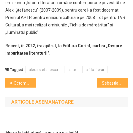
emisiunea „Istoria literaturii române contemporane povestită de
Alex. Ştefănescu” (2007-2009), pentru care i-a fost decernat
Premiul APTR pentru emisiuni culturale pe 2008. Tot pentru TVR
Cultural, a mai realizat emisiunile „Tichia de mărgăritar” şi
„Iluminatul public”.
Recent, în 2022, i-a apărut, la Editura Corint, cartea „Despre
impuritatea literaturii”.
Tagged
alexa stefanescu
carte
critic literar
Navigare
Octombrie 1448: povestea înfrângerii catastrofale suferite de armata maghiaro-română a lui Iancu de Hunedoara, la Kosovopolje
Sebastian Stan, după ce a câştigat Ursul de Argint pentru interpretare: Pentru un băieţel din România, acest lucru înseamnă foarte mult – VIDEO
în
ARTICOLE ASEMANATOARE
articole
Mergi la bibliotecă, ai intrare gratuită!