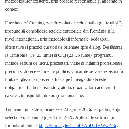
metodologiilor existente, prin procese responsabile și ancorate în
context.
Unschool of Curating este dezvoltat de cele două organizații și își
propune să consolideze rețelele curatoriale din România și la
nivel internațional, prin metodologii informale, pedagogii
alternative și practici curatoriale orientate spre dialog. Desfășurat
la Timișoara (19–23 iunie) și Cluj (23–26 iunie), programul
include sesiuni de lucru, prezentări, vizite și întâlniri profesionale,
precum și două evenimente publice. Cursurile se vor desfășura în
limba engleză, iar prezența fizică pe întreaga durată este
obligatorie. Participarea este gratuită, organizatorii acoperind
cazarea, transportul între orașe și două cine.
Termenul limită de aplicare este 23 aprilie 2026, iar participanții
selectați vor fi anunțați pe 4 mai 2026. Aplicațiile se trimit prin
formularul online:
https://forms.gle/4TdbLYA6U2JHWwZo6
.