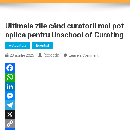
Ultimele zile când curatorii mai pot
aplica pentru Unschool of Curating
Actualitate
Esenţial
Redactia
on
23 aprilie 2026
Leave a Comment
Ultimele
zile
când
Facebook
curatorii
WhatsApp
mai
pot
LinkedIn
aplica
Messenger
pentru
Telegram
Unschool
of
X
Curating