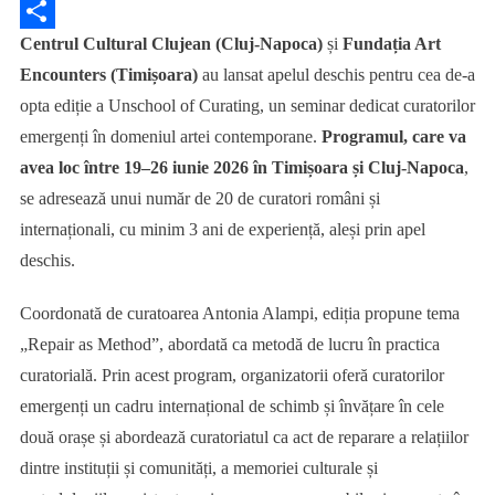
Copy
Centrul Cultural Clujean (Cluj-Napoca)
și
Fundația Art
Link
Partajează
Encounters (Timișoara)
au lansat apelul deschis pentru cea de-a
opta ediție a Unschool of Curating, un seminar dedicat curatorilor
emergenți în domeniul artei contemporane.
Programul, care va
avea loc între 19–26 iunie 2026 în Timișoara și Cluj-Napoca
,
se adresează unui număr de 20 de curatori români și
internaționali, cu minim 3 ani de experiență, aleși prin apel
deschis.
Coordonată de curatoarea Antonia Alampi, ediția propune tema
„Repair as Method”, abordată ca metodă de lucru în practica
curatorială. Prin acest program, organizatorii oferă curatorilor
emergenți un cadru internațional de schimb și învățare în cele
două orașe și abordează curatoriatul ca act de reparare a relațiilor
dintre instituții și comunități, a memoriei culturale și