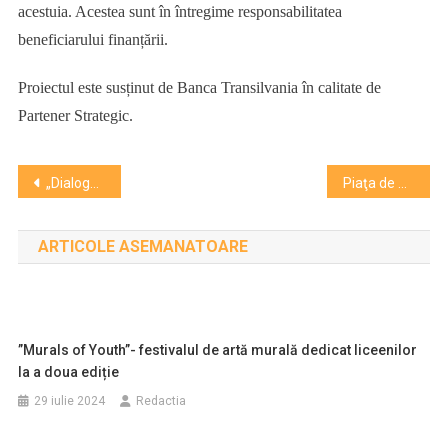
acestuia. Acestea sunt în întregime responsabilitatea
beneficiarului finanțării.
Proiectul este susținut de Banca Transilvania în calitate de
Partener Strategic.
Navigare
„Dialoguri între științe – Întâlnirile Alumni UBB”. Invitați Daniela Dumulescu, Vasile Hotea Fernezan si Andreea Chiș
Piaţa de artă este susţinută în principal de cumpărători ocazionali (44%) iar casele de licitaţii reprezintă principalul canal de achiziţie de artă (31%) din România- studiu
în
ARTICOLE ASEMANATOARE
articole
”Murals of Youth”- festivalul de artă murală dedicat liceenilor
la a doua ediție
29 iulie 2024
Redactia