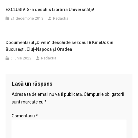
EXCLUSIV. S-a deschis Librăria Universităţii!
21 decembrie 2013
Redactia
Documentarul „Divele” deschide sezonul 8 KineDok în
Bucureşti, Cluj-Napoca şi Oradea
6 iunie 2022
Redactia
Lasă un răspuns
Adresa ta de email nu va fi publicată.
Câmpurile obligatorii
sunt marcate cu
*
Comentariu
*