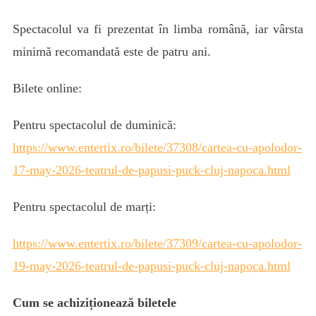
Spectacolul va fi prezentat în limba română, iar vârsta
minimă recomandată este de patru ani.
Bilete online:
Pentru spectacolul de duminică:
https://www.entertix.ro/bilete/37308/cartea-cu-apolodor-
17-may-2026-teatrul-de-papusi-puck-cluj-napoca.html
Pentru spectacolul de marți:
https://www.entertix.ro/bilete/37309/cartea-cu-apolodor-
19-may-2026-teatrul-de-papusi-puck-cluj-napoca.html
Cum se achiziționează biletele