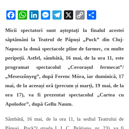
„Covorașul
fermecat”
Facebook
WhatsApp
LinkedIn
Messenger
Telegram
X
Copy
Partaje
și
Link
„Cartea
Micii spectatori sunt așteptați la finalul acestei
cu
Apolodor”,
săptămâni la Teatrul de Păpuși „Puck” din Cluj-
la
Napoca la două spectacole pline de farmec, cu multe
Teatrul
peripeții. Astfel, sâmbătă, 16 mai, de la ora 11, este
de
Păpuși
programat spectacolul „
Covorașul fermecat”/
„Meseszőnyeg”, după Ferenc Móra, iar duminică, 17
mai, de la aceeași oră (precum și marți, 19 mai, de la
ora 17), va fi prezentat spectacolul „Cartea cu
Apolodor”, după Gellu Naum.
Sâmbătă, 16 mai, de la ora 11, la sediul Teatrului de
Păpuși „Puck”( strada I. I. C. Brătianu, nr. 23), va fi