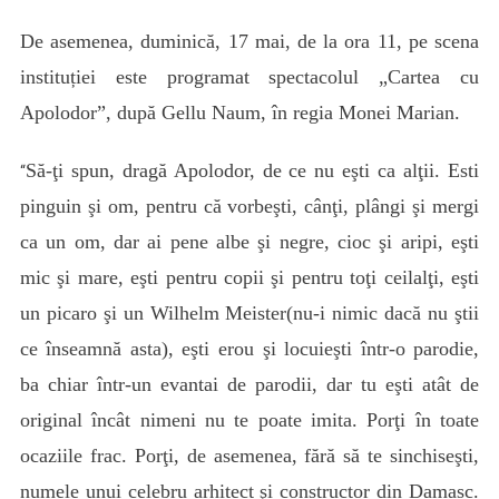
De asemenea, duminică, 17 mai, de la ora 11, pe scena
instituției este programat spectacolul „Cartea cu
Apolodor”, după Gellu Naum, în regia Monei Marian.
Să-ţi spun, dragă Apolodor, de ce nu eşti ca alţii. Esti
“
pinguin şi om, pentru că vorbeşti, cânţi, plângi şi mergi
ca un om, dar ai pene albe şi negre, cioc şi aripi, eşti
mic şi mare, eşti pentru copii şi pentru toţi ceilalţi, eşti
un picaro şi un Wilhelm Meister(nu-i nimic dacă nu ştii
ce înseamnă asta), eşti erou şi locuieşti într-o parodie,
ba chiar într-un evantai de parodii, dar tu eşti atât de
original încât nimeni nu te poate imita. Porţi în toate
ocaziile frac. Porţi, de asemenea, fără să te sinchiseşti,
numele unui celebru arhitect şi constructor din Damasc.