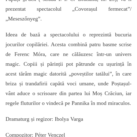
prezentat spectacolul „Covorașul fermecat”/
„Meseszőnyeg”.
Ideea de bază a spectacolului o reprezintă bucuria
jocurilor copilăriei. Acesta combină patru basme scrise
de Ferenc Móra, care ne călăuzesc într-un univers
magic. Copiii și părinții pot pătrunde cu ușurință în
acest tărâm magic datorită „poveștilor tatălui”, în care
briza și trandafirii capătă voci umane, unde Poștașul-
vânt aduce o scrisoare din partea lui Moș Crăciun, iar
regele fluturilor o vindecă pe Pannika în mod miraculos.
Dramaturg și regizor: Ibolya Varga
Compozitor: Péter Venczel