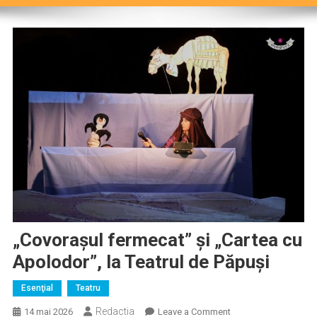
„Covorașul fermecat” și „Cartea cu
Apolodor”, la Teatrul de Păpuși
Esenţial
Teatru
Redactia
on
14 mai 2026
Leave a Comment