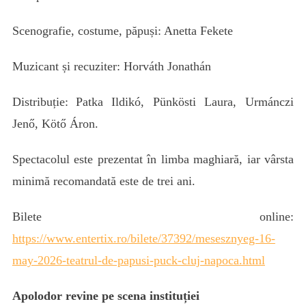
Scenografie, costume, păpuși: Anetta Fekete
Muzicant și recuziter: Horváth Jonathán
Distribuție:
Patka Ildikó, Pünkösti Laura, Urmánczi
Jenő, Kötő Áron.
Spectacolul este prezentat în limba maghiară, iar vârsta
minimă recomandată este de trei ani.
Bilete online:
https://www.entertix.ro/bilete/37392/mesesznyeg-16-
may-2026-teatrul-de-papusi-puck-cluj-napoca.html
Apolodor revine pe scena instituției