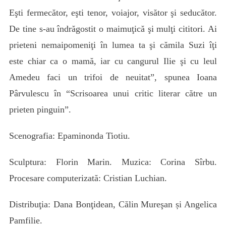
Eşti fermecător, eşti tenor, voiajor, visător şi seducător.
De tine s-au îndrăgostit o maimuţică şi mulţi cititori. Ai
prieteni nemaipomeniţi în lumea ta şi cămila Suzi îţi
este chiar ca o mamă, iar cu cangurul Ilie şi cu leul
Amedeu faci un trifoi de neuitat”, spunea Ioana
Pârvulescu în “Scrisoarea unui critic literar către un
prieten pinguin”.
Scenografia: Epaminonda Tiotiu.
Sculptura: Florin Marin. Muzica: Corina Sîrbu.
Procesare computerizată: Cristian Luchian.
Distribuţia: Dana Bonţidean, Călin Mureşan și Angelica
Pamfilie.