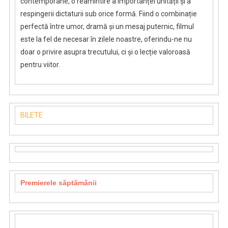
contemporane, o reamintire a importanței unității și a
respingerii dictaturii sub orice formă. Fiind o combinație
perfectă între umor, dramă și un mesaj puternic, filmul
este la fel de necesar în zilele noastre, oferindu-ne nu
doar o privire asupra trecutului, ci și o lecție valoroasă
pentru viitor.
BILETE
Premierele săptămânii