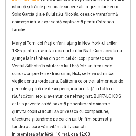
istorică și trăirile personale sincere ale regizorului Pedro
Solís García și ale fiului său, Nicolás, ceea ce transformă
animația într-o experiență captivantă pentru întreaga
familie.
Mary și Tom, doi frați orfani, ajung în New York-ul anilor
1886 pentru a se întâlni cu unchiul lor Niall. Cum acesta nu
ajunge la întâlnirea din port, cei doi copii pornesc spre
Vestul Sălbatic în căutarea lui. Urcă într-un tren unde
cunosc un prieten extraordinar, Nick, ce le va schimba
viețile pentru totdeauna. Călătoria celor trei, alimentată de
pericole și plină de descoperiri, îi aduce față în față cu
răufăcători, eroi și aventuri de neimaginat. BUFFALO KIDS
este o poveste caldă bazată pe sentimente sincere
și invită copiii și adulții să privească cu compasiune,
afecțiune și tandrețe pe cei din jur. Un film optimist și
tandru pe care vă invităm să-l vizionați
în
premieră
sâmbătă, 10 mai, ora 12:00
.