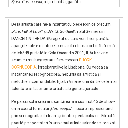
Björk: Cornucopia
, regia Ísold Uggadóttir
De la artista care ne-a încântat cu piese iconice precum
„
All is Full of Love
” și „
It’s Oh So Quiet
”, rolul Selmei din
DANCER IN THE DARK regizat de Lars von Trier, până la
aparițiile sale excentrice, cum ar fi celebra rochie în formă
de lebădă purtată la Gala Oscar din 2001,
Björk
revine
acum cu mult așteptatul film-concert
BJÖRK:
CORNUCOPIA
, înregistrat live la Lisabona. Cu vocea sa
instantaneu recognoscibilă, nebunia sa artistică și
melodiile inconfundabile, Björk rămâne una dintre cele mai
talentate și fascinante artiste ale generației sale.
Pe parcursul a cinci ani, cântăreața a susținut 45 de show-
uri în cadrul turneului „
Cornucopia
”, fiecare impresionând
prin scenografia uluitoare și ținute spectaculoase. Filmul îi
poartă pe spectatori în universul artistei islandeze, regizat