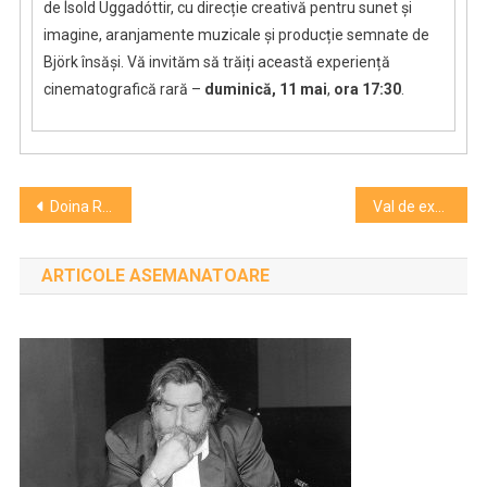
de Ísold Uggadóttir, cu direcție creativă pentru sunet și
imagine, aranjamente muzicale și producție semnate de
Björk însăși. Vă invităm să trăiți această experiență
cinematografică rară –
duminică, 11 mai
,
ora 17:30
.
Navigare
Doina Ruști, în dialog cu clujenii despre imaginar în literatură. Două întâlniri despre cel romanul ”Ferenike”
Val de expozitii la Expo Maraton#12
în
ARTICOLE ASEMANATOARE
articole