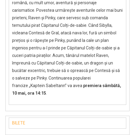
română, cu mult umor, aventură și personaje
carismatice. Povestea urmărește aventurile celor mai buni
prieteni, Raven și Pinky, care servesc sub comanda
temutului pirat Căpitanul Colți-de-sabie. Când Sibylla,
vicleana Contesă de Gral, atacă nava lor, fură un simbol
prețios și o răpește pe Pinky, punând la cale un plan
ingenios pentru a-l prinde pe Căpitanul Colți-de-sabie și a
cuceri patria piraților. Acum, tânărul matelot Raven,
împreună cu Căpitanul Colți-de-sabie, un dragon și un
bucătar excentric, trebuie să o oprească pe Contesă și să
o salveze pe Pinky. Continuarea popularei
francize „Kaptein Sabeltann” va avea
premiera
sâmbătă,
10 mai, ora 14:15
.
BILETE