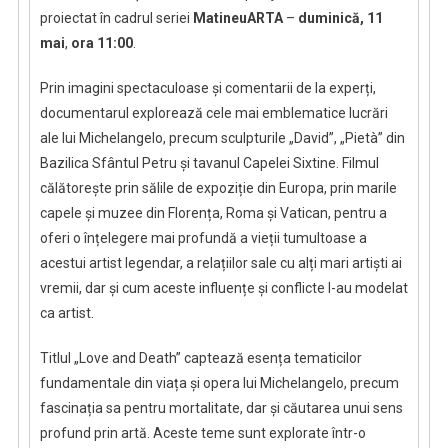
proiectat în cadrul seriei
MatineuARTA
–
duminică, 11
mai
,
ora 11:00
.
Prin imagini spectaculoase și comentarii de la experți,
documentarul explorează cele mai emblematice lucrări
ale lui Michelangelo, precum sculpturile „David”, „Pietà” din
Bazilica Sfântul Petru și tavanul Capelei Sixtine. Filmul
călătorește prin sălile de expoziție din Europa, prin marile
capele și muzee din Florența, Roma și Vatican, pentru a
oferi o înțelegere mai profundă a vieții tumultoase a
acestui artist legendar, a relațiilor sale cu alți mari artiști ai
vremii, dar și cum aceste influențe și conflicte l-au modelat
ca artist.
Titlul „Love and Death” captează esența tematicilor
fundamentale din viața și opera lui Michelangelo, precum
fascinația sa pentru mortalitate, dar și căutarea unui sens
profund prin artă. Aceste teme sunt explorate într-o