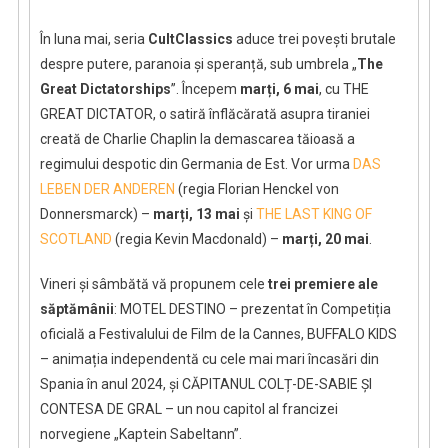
despre
regimuri
În luna mai, seria
CultClassics
aduce trei povești brutale
totalitare
despre putere, paranoia și speranță, sub umbrela „
The
Great Dictatorships
”. Începem
marți, 6 mai
, cu THE
GREAT DICTATOR, o satiră înflăcărată asupra tiraniei
creată de Charlie Chaplin la demascarea tăioasă a
regimului despotic din Germania de Est. Vor urma
DAS
LEBEN DER ANDEREN
(regia Florian Henckel von
Donnersmarck) –
marți, 13 mai
și
THE LAST KING OF
SCOTLAND
(regia Kevin Macdonald) –
marți, 20 mai
.
Vineri și sâmbătă vă propunem cele
trei premiere ale
săptămânii
: MOTEL DESTINO – prezentat în Competiția
oficială a Festivalului de Film de la Cannes, BUFFALO KIDS
– animația independentă cu cele mai mari încasări din
Spania în anul 2024, și CĂPITANUL COLȚ-DE-SABIE ȘI
CONTESA DE GRAL – un nou capitol al francizei
norvegiene „Kaptein Sabeltann”.