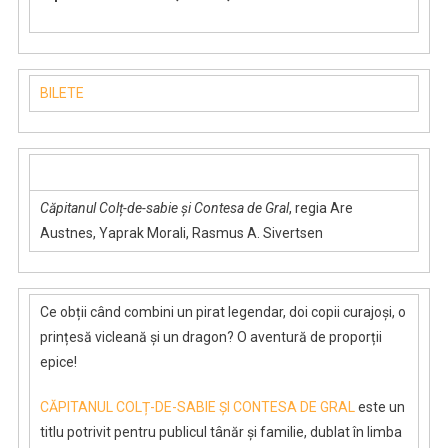
BILETE
Căpitanul Colț-de-sabie și Contesa de Gral
, regia Are
Austnes, Yaprak Morali, Rasmus A. Sivertsen
Ce obții când combini un pirat legendar, doi copii curajoși, o
prințesă vicleană și un dragon? O aventură de proporții
epice!
CĂPITANUL COLȚ-DE-SABIE ȘI CONTESA DE GRAL
este un
titlu potrivit pentru publicul tânăr și familie, dublat în limba