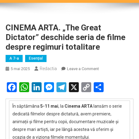
CINEMA ARTA. „The Great
Dictator” deschide seria de filme
despre regimuri totalitare
A 7-a
Esenţial
Redactia
on
5 mai 2025
Leave a Comment
CINEMA
ARTA.
Facebook
WhatsApp
LinkedIn
Messenger
Telegram
X
Copy
Partaje
„The
Link
Great
Dictator”
În săptămâna
5-11 mai
, la
Cinema ARTA
lansăm o serie
deschide
dedicată filmelor despre dictatură, avem premiere,
seria
animații și filme pentru copii, documentare muzicale și
de
despre mari artiști, iar pe lângă acestea vă oferim și
filme
ocazia de a viziona filmele momentului.