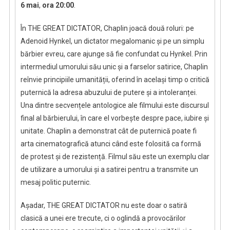
6 mai
,
ora 20:00
.
În THE GREAT DICTATOR, Chaplin joacă două roluri: pe
Adenoid Hynkel, un dictator megalomanic și pe un simplu
bărbier evreu, care ajunge să fie confundat cu Hynkel. Prin
intermediul umorului său unic și a farselor satirice, Chaplin
reînvie principiile umanității, oferind în același timp o critică
puternică la adresa abuzului de putere și a intoleranței.
Una dintre secvențele antologice ale filmului este discursul
final al bărbierului, în care el vorbește despre pace, iubire și
unitate. Chaplin a demonstrat cât de puternică poate fi
arta cinematografică atunci când este folosită ca formă
de protest și de rezistență. Filmul său este un exemplu clar
de utilizare a umorului și a satirei pentru a transmite un
mesaj politic puternic.
Așadar, THE GREAT DICTATOR nu este doar o satiră
clasică a unei ere trecute, ci o oglindă a provocărilor