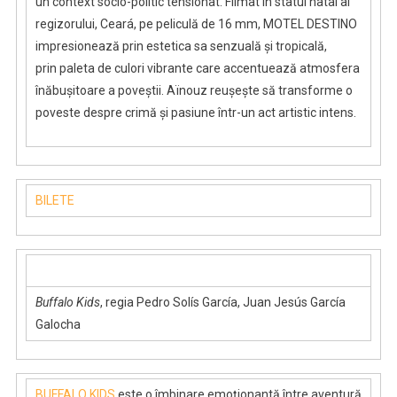
un context socio-politic tensionat. Filmat în statul natal al
regizorului, Ceará, pe peliculă de 16 mm, MOTEL DESTINO
impresionează prin estetica sa senzuală și tropicală,
prin paleta de culori vibrante care accentuează atmosfera
înăbușitoare a poveștii. Aïnouz reușește să transforme o
poveste despre crimă și pasiune într-un act artistic intens.
BILETE
Buffalo Kids
, regia Pedro Solís García, Juan Jesús García
Galocha
BUFFALO KIDS
este o îmbinare emoționantă între aventură