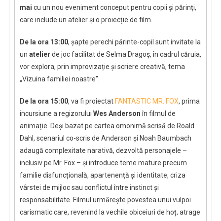
mai
cu un nou eveniment conceput pentru copii și părinți,
care include un atelier și o proiecție de film.
De la ora 13:00
, șapte perechi părinte-copil sunt invitate la
un
atelier
de joc facilitat de Selma Dragoș, în cadrul căruia,
vor explora, prin improvizație și scriere creativă, tema
„Vizuina familiei noastre”.
De la ora 15:00
, va fi proiectat
FANTASTIC MR. FOX
, prima
incursiune a regizorului
Wes Anderson
în filmul de
animație. Deși bazat pe cartea omonimă scrisă de Roald
Dahl, scenariul co-scris de Anderson și Noah Baumbach
adaugă complexitate narativă, dezvoltă personajele –
inclusiv pe Mr. Fox – și introduce teme mature precum
familie disfuncțională, apartenență și identitate, criza
vârstei de mijloc sau conflictul între instinct și
responsabilitate. Filmul urmărește povestea unui vulpoi
carismatic care, revenind la vechile obiceiuri de hoț, atrage