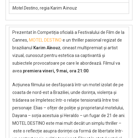
Motel Destino
, regia Karim Aïnouz
Prezentat în Competiția oficială a Festivalului de Film de la
Cannes,
MOTEL DESTINO
e un thriller pasional regizat de
brazilianul
Karim Aïnouz
, cineast multipremiat și artist
vizual, cunoscut pentru estetica sa captivantă și
subiectele provocatoare pe care le abordează. Filmul va
avea
premiera
vineri, 9 mai, ora 21:00
.
Acțiunea filmului se desfășoară într-un motel izolat de pe
coasta de nord-est a Braziliei, unde dorința, violența și
trădarea se împletesc într-o relație tensionată între trei
personaje: Elias – ofițer de poliție și proprietarul motelului,
Dayana – soția acestuia și Heraldo – un fugar de 21 de ani.
MOTEL DESTINO este mai mult decât un simplu thriller –
este o reflecție asupra dorinței ca formă de libertate într-