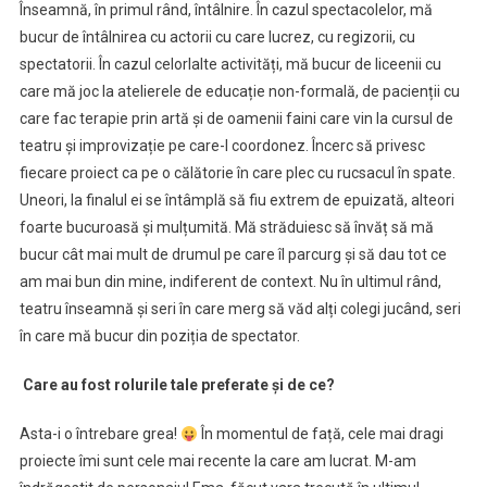
Înseamnă, în primul rând, întâlnire. În cazul spectacolelor, mă
bucur de întâlnirea cu actorii cu care lucrez, cu regizorii, cu
spectatorii. În cazul celorlalte activități, mă bucur de liceenii cu
care mă joc la atelierele de educație non-formală, de pacienții cu
care fac terapie prin artă și de oamenii faini care vin la cursul de
teatru și improvizație pe care-l coordonez. Încerc să privesc
fiecare proiect ca pe o călătorie în care plec cu rucsacul în spate.
Uneori, la finalul ei se întâmplă să fiu extrem de epuizată, alteori
foarte bucuroasă și mulțumită. Mă străduiesc să învăț să mă
bucur cât mai mult de drumul pe care îl parcurg și să dau tot ce
am mai bun din mine, indiferent de context. Nu în ultimul rând,
teatru înseamnă și seri în care merg să văd alți colegi jucând, seri
în care mă bucur din poziția de spectator.
Care au fost rolurile tale preferate și de ce?
Asta-i o întrebare grea!
În momentul de față, cele mai dragi
proiecte îmi sunt cele mai recente la care am lucrat. M-am