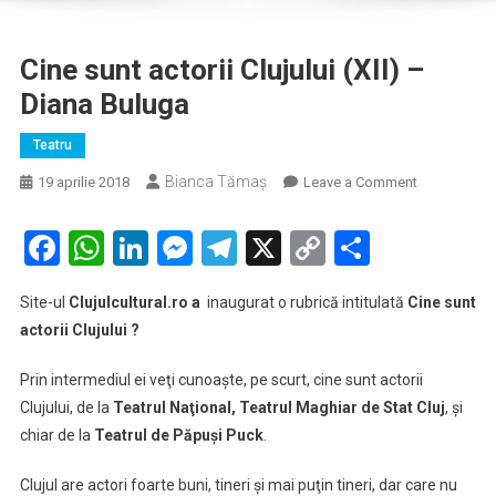
Cine sunt actorii Clujului (XII) –
Diana Buluga
Teatru
Bianca Tămaș
on
19 aprilie 2018
Leave a Comment
Cine
sunt
Facebook
WhatsApp
LinkedIn
Messenger
Telegram
X
Copy
Partaje
actorii
Link
Clujului
Site-ul
Clujulcultural.ro a
inaugurat o rubrică intitulată
Cine sunt
(XII)
actorii Clujului ?
–
Diana
Prin intermediul ei veţi cunoaşte, pe scurt, cine sunt actorii
Buluga
Clujului, de la
Teatrul Naţional, Teatrul Maghiar de Stat Cluj
, şi
chiar de la
Teatrul de Păpuşi Puck
.
Clujul are actori foarte buni, tineri şi mai puţin tineri, dar care nu