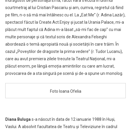
îndrăgostit de personajul Ema, făcut vara trecută în ultimul
scurtmetraj al lui Cristian Pascariu și am, cumva, regretul că fiind
pe film, n-o să mă mai întâlnesc cu el. La „Eat Me” (r. Adina Lazăr),
spectacol făcut la Create.Act.Enjoy și jucat la Urania Palace, mi-a
plăcut mult faptul că Adina m-a lăsat „să-mi fac de cap” cu mai
multe personaje și că textul scris de Alexandra Felseghi
abordează o temă apropiată nouă și societății în care trăim. În
cazul „Poveștilor de dragoste la prima vedere” (r. Tudor Lucanu),
care au avut premiera zilele trecute la Teatrul Național, mi-a
plăcut enorm, pe lângă emoția amintirilor cu care am lucrat,
provocarea de a sta singură pe scenă și de-a spune un monolog.
Foto Ioana Ofelia
Diana Buluga
s-a născut în data de 12 ianuarie 1988 în Huși,
Vaslui. A absolvit facultatea de Teatru și Televiziune în cadrul