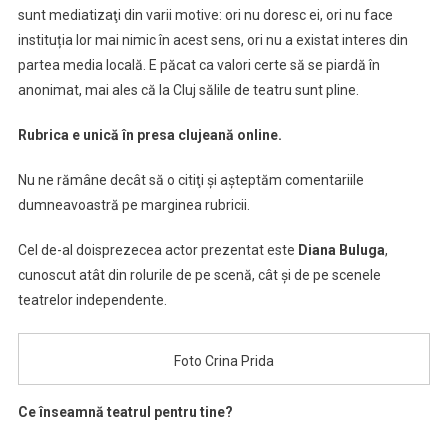
sunt mediatizaţi din varii motive: ori nu doresc ei, ori nu face
instituția lor mai nimic în acest sens, ori nu a existat interes din
partea media locală. E păcat ca valori certe să se piardă în
anonimat, mai ales că la Cluj sălile de teatru sunt pline.
Rubrica e unică în presa clujeană online.
Nu ne rămâne decât să o citiţi şi aşteptăm comentariile
dumneavoastră pe marginea rubricii.
Cel de-al doisprezecea actor prezentat este
Diana Buluga
,
cunoscut atât din rolurile de pe scenă, cât și de pe scenele
teatrelor independente.
Foto Crina Prida
Ce înseamnă teatrul pentru tine?