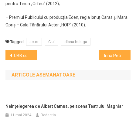
pentru Tineri „Orfeu“ (2012);
– Premiul Publicului cu producția Eden, regia Ionuț Caras și Mara
Opriș – Gala Tânărului Actor „HOP“ (2010).
Tagged
actor
Cluj
diana buluga
Navigare
UBB continuă lupta cu ministerul pentru locurile bugetate
Irina Petraș, la al patrulea mandat de președinte al scriitorilor clujeni
în
ARTICOLE ASEMANATOARE
articole
Neînțelegerea de Albert Camus, pe scena Teatrului Maghiar
11 mai 2024
Redactia