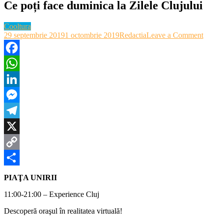
Ce poți face duminica la Zilele Clujului
Cooltura
on
29 septembrie 2019
1 octombrie 2019
Redactia
Leave a Comment
Ce
poți
face
Facebook
dumi
WhatsApp
la
Zilel
LinkedIn
Cluju
Messenger
Telegram
X
Copy
Link
Partajează
PIAŢA UNIRII
11:00-21:00 – Experience Cluj
Descoperă oraşul în realitatea virtuală!