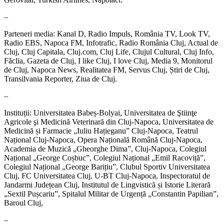
–
Parteneri media: Kanal D, Radio Impuls, România TV, Look TV,
Radio EBS, Napoca FM, Infotrafic, Radio România Cluj, Actual de
Cluj, Cluj Capitala, Cluj.com, Cluj Life, Clujul Cultural, Cluj Info,
Făclia, Gazeta de Cluj, I like Cluj, I love Cluj, Media 9, Monitorul
de Cluj, Napoca News, Realitatea FM, Servus Cluj, Știri de Cluj,
Transilvania Reporter, Ziua de Cluj.
–
Instituții: Universitatea Babeș-Bolyai, Universitatea de Ştiinţe
Agricole şi Medicină Veterinară din Cluj-Napoca, Universitatea de
Medicină și Farmacie „Iuliu Hațieganu” Cluj-Napoca, Teatrul
Național Cluj-Napoca, Opera Națională Română Cluj-Napoca,
Academia de Muzică „Gheorghe Dima”, Cluj-Napoca, Colegiul
Național „George Coșbuc”, Colegiul Național „Emil Racoviță”,
Colegiul Național „George Barițiu”, Clubul Sportiv Universitatea
Cluj, FC Universitatea Cluj, U-BT Cluj-Napoca, Inspectoratul de
Jandarmi Județean Cluj, Institutul de Lingvistică și Istorie Literară
„Sextil Pușcariu”, Spitalul Militar de Urgență „Constantin Papilian”,
Baroul Cluj,
–