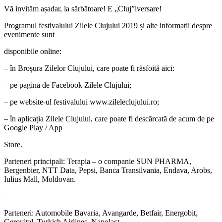
Vă invităm așadar, la sărbătoare! E „Cluj”iversare!
Programul festivalului Zilele Clujului 2019 și alte informații despre
evenimente sunt
disponibile online:
– în Broșura Zilelor Clujului, care poate fi răsfoită aici:
– pe pagina de Facebook Zilele Clujului;
– pe website-ul festivalului www.zileleclujului.ro;
– în aplicația Zilele Clujului, care poate fi descărcată de acum de pe
Google Play / App
Store.
Parteneri principali: Terapia – o companie SUN PHARMA,
Bergenbier, NTT Data, Pepsi, Banca Transilvania, Endava, Arobs,
Iulius Mall, Moldovan.
–
Parteneri: Automobile Bavaria, Avangarde, Betfair, Energobit,
Gerovital, Turkish Airlines, Napolact.