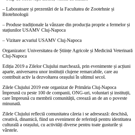
– Laboratoare și prezentări de la Facultatea de Zootehnie și
Biotehnologii
– Produse tradiționale la vânzare din producția proprie a fermelor și
stațiunilor USAMV Cluj-Napoca
– Vizitare acvariul USAMV Cluj-Napoca
Organizator: Universitatea de Științe Agricole și Medicină Veterinară
Cluj-Napoca
Ediția 2019 a Zilelor Clujului marchează, prin evenimente și acțiuni
aparte, aniversarea unor instituții clujene remarcabile, care au
contribuit activ la dezvoltarea orașului în ultimul secol.
Zilele Clujului 2019 este organizat de Primăria Cluj-Napoca
împreună cu peste 100 de companii, ONG-uri, voluntari și instituții,
care împreună cu membrii comunității, creează an de an o poveste
minunată.
Zilele Clujului reflectă comunitatea căreia i se adresează: deschisă,
creativă, dinamică, fiind un eveniment de referință pentru identitatea
culturală a orașului, cu activități diverse pentru toate gusturile și
vârstele.