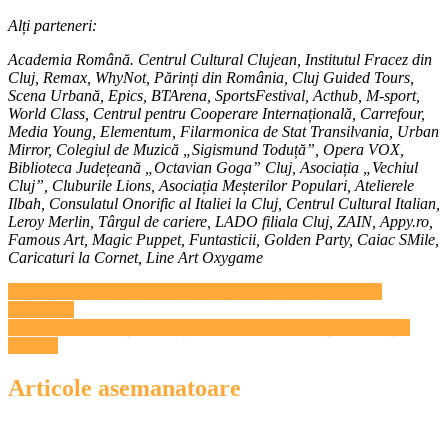
Alți parteneri:
Academia Română. Centrul Cultural Clujean, Institutul Fracez din
Cluj, Remax, WhyNot, Părinți din România, Cluj Guided Tours,
Scena Urbană, Epics, BTArena, SportsFestival, Acthub, M-sport,
World Class, Centrul pentru Cooperare Internațională, Carrefour,
Media Young, Elementum, Filarmonica de Stat Transilvania, Urban
Mirror, Colegiul de Muzică „Sigismund Toduță”, Opera VOX,
Biblioteca Județeană „Octavian Goga” Cluj, Asociația „Vechiul
Cluj”, Cluburile Lions, Asociația Meșterilor Populari, Atelierele
Ilbah, Consulatul Onorific al Italiei la Cluj, Centrul Cultural Italian,
Leroy Merlin, Târgul de cariere, LADO filiala Cluj, ZAIN, Appy.ro,
Famous Art, Magic Puppet, Funtasticii, Golden Party, Caiac SMile,
Caricaturi la Cornet, Line Art Oxygame
Navigare
Despre Clujul universitar la ”Povești despre Cluj” la Turnul
Croitorilor
în
O clujeancă îi învață pe turiști ce înseamnă cultura și frumusețea
articole
Londrei
Articole asemanatoare