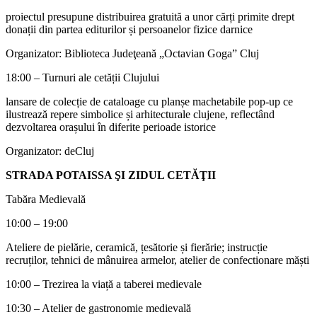
proiectul presupune distribuirea gratuită a unor cărți primite drept
donații din partea editurilor și persoanelor fizice darnice
Organizator: Biblioteca Judeţeană „Octavian Goga” Cluj
18:00 – Turnuri ale cetății Clujului
lansare de colecție de cataloage cu planșe machetabile pop-up ce
ilustrează repere simbolice și arhitecturale clujene, reflectând
dezvoltarea orașului în diferite perioade istorice
Organizator: deCluj
STRADA POTAISSA ŞI ZIDUL CETĂŢII
Tabăra Medievală
10:00 – 19:00
Ateliere de pielărie, ceramică, țesătorie și fierărie; instrucție
recruților, tehnici de mânuirea armelor, atelier de confectionare măști
10:00 – Trezirea la viață a taberei medievale
10:30 – Atelier de gastronomie medievală