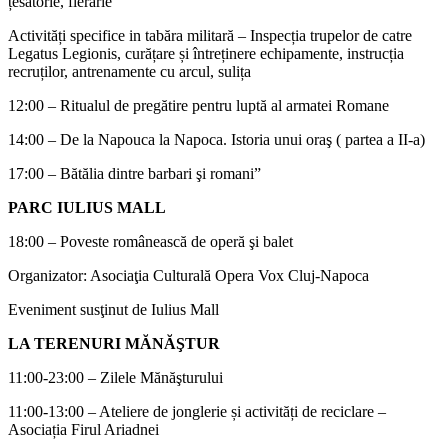
țesătorie, fierărie
Activități specifice in tabăra militară – Inspecția trupelor de catre
Legatus Legionis, curățare și întreținere echipamente, instrucția
recruților, antrenamente cu arcul, sulița
12:00 – Ritualul de pregătire pentru luptă al armatei Romane
14:00 – De la Napouca la Napoca. Istoria unui oraş ( partea a II-a)
17:00 – Bătălia dintre barbari şi romani”
PARC IULIUS MALL
18:00 – Poveste românească de operă şi balet
Organizator: Asociaţia Culturală Opera Vox Cluj-Napoca
Eveniment susţinut de Iulius Mall
LA TERENURI MĂNĂŞTUR
11:00-23:00 – Zilele Mănăşturului
11:00-13:00 – Ateliere de jonglerie și activități de reciclare –
Asociația Firul Ariadnei