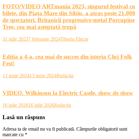
FOTO/VIDEO ARTmania 2023, singurul festival cu
bilete, din Piața Mare din Sibiu, a atras peste 21.000
de spectatori. Britanicii progressive-metal Porcupine
Tree, cea mai așteptată trupă
31 iulie 2023
7 februarie 2024
Tiberiu Fărcaş
Ediția a 4-a, cea mai de succes din istoria Cluj Folk
Fest!
13 iunie 2024
13 iunie 2024
Redactia
VIDEO. Wilkinson la Electric Castle, show de show
16 iulie 2026
16 iulie 2026
Redactia
Lasă un răspuns
Adresa ta de email nu va fi publicată.
Câmpurile obligatorii sunt
marcate cu
*