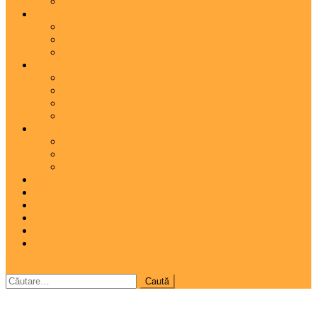
Agenda
Carte
Proză
Poezie
Critică
Spectacol
Teatru
Operă
Dans
Muzica
Vizual
Foto
Pictură
Sculptură
A 7-a
Clio
Istoria Clujului
Cooltura
Interviu
Special
site mode button
Caută
după: