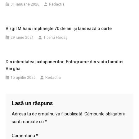
31 ianuarie 2026
Redactia
Virgil Mihaiu împlinește 70 de ani și lansează o carte
29 iunie 2021
Tiberiu Fărcaş
Din intimitatea juxtapunerilor. Fotograme din viața familiei
Vargha
15 aprilie 2026
Redactia
Lasă un răspuns
Adresa ta de email nu va fi publicată.
Câmpurile obligatorii
sunt marcate cu
*
Comentariu
*