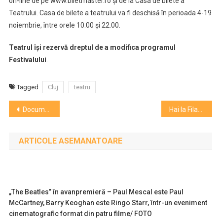
on-line de pe www.biletmaster.ro și de la Casa de bilete a
Teatrului. Casa de bilete a teatrului va fi deschisă în perioada 4-19
noiembrie, între orele 10.00 și 22.00.
Teatrul își rezervă dreptul de a modifica programul
Festivalului
.
Tagged
Cluj
teatru
Navigare
Documentarul despre echipa clujeană de fotbal ”Vulturii din Țaga” și povestea de prietenie româno-iraniană ”Între Revoluții” la Cinema Arta
Hai la Filarmonică! Concerte pentru copii
în
ARTICOLE ASEMANATOARE
articole
„The Beatles” în avanpremieră – Paul Mescal este Paul
McCartney, Barry Keoghan este Ringo Starr, într-un eveniment
cinematografic format din patru filme/ FOTO