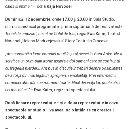
caldă și intimă.”
– scria
Kaja Novosel
.
Duminică, 12 noiembrie
, orele
17.00
și
20.00
, în Sala Studio,
ultimul spectacol programat în prima săptămână de festival este
Teribil de amuzant, bazat pe Oribil de trist,
regia
Ewa Kaim
, Teatrul
Național „Helena Modrzejewska” Stary Teatr din Cracovia.
„Am construit o lume complet nouă în jurul piesei lui Fred Apke. Ne-a
servit ca un prim-plan ironic asupra a doi oameni care se confruntă
cu tragedia pierderii. Am pus în discuție întrebări despre posibilitatea
de a forja din nou legături, apropieri, sensibilități. Prin intermediul
comediei abordăm un moment foarte dificil din viața lor, poate chiar
cel mai dificil.”
–
Ewa Kaim,
regizorul spectacolului.
După fiecare reprezentație – și a doua reprezentație în cazul
spectacolelor studio – va avea loc o întâlnire cu creatorii
spectacolului.