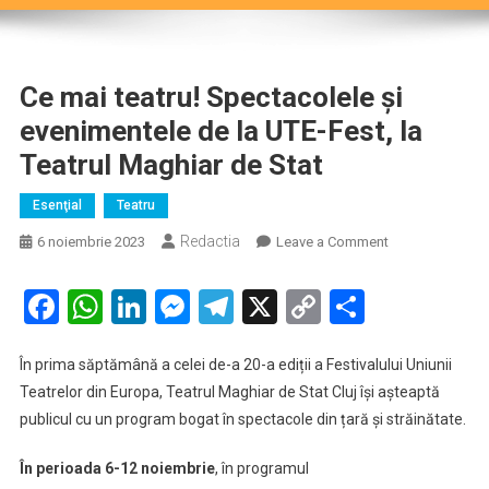
Ce mai teatru! Spectacolele și
evenimentele de la UTE-Fest, la
Teatrul Maghiar de Stat
Esenţial
Teatru
Redactia
on
6 noiembrie 2023
Leave a Comment
Ce
mai
Facebook
WhatsApp
LinkedIn
Messenger
Telegram
X
Copy
Partaje
teatru!
Link
Spectacolele
În prima săptămână a celei de-a 20-a ediții a Festivalului Uniunii
și
Teatrelor din Europa, Teatrul Maghiar de Stat Cluj își așteaptă
evenimentele
de
publicul cu un program bogat în spectacole din țară și străinătate.
la
UTE-
În perioada 6-12 noiembrie
, în programul