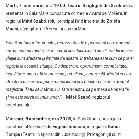
Marți, 7 noiembrie, ora 19.00
,
Teatrul Szigligeti din Szolnok
va
prezenta în Sala Mare cunoscuta comedie
Avarul
de Molière, în
regia lui
Máté Szabó
, rolul principal fiind internat de
Zoltán
Mucsi
, câștigătorul Premiului Jászai Mari.
Există un factor fix, imuabil, reprezentat de o persoană care domină
într-un anumit mediu, iar în cadrul acestuia, există un alt mediu în care
viețile sunt afectate și limitate de acesta. Întrebarea este cum se pot ei
raporta la această situație. Cu disperare, oportunism, complicitate,
înșelătorie, aparentă submisiune, rebeliune, amorțeală. Modul în care
structura piesei juxtapune mania iubirii și a banilor este de-a dreptul
magistral. Totul se întâmplă în fața noastră, ca pe masa de operație,
și ne este servit cu mult umor.” –
Máté Szabó
, regizorul
spectacolului.
Miercuri, 8 noiembrie
,
ora 20.00,
în Sala Studio, se va juca
spectacolul
Scaunele
de
Eugène Ionesco
, în regia lui
Gábor
Tompa
(Teatrul Național din Luxemburg). Protagoniști sunt