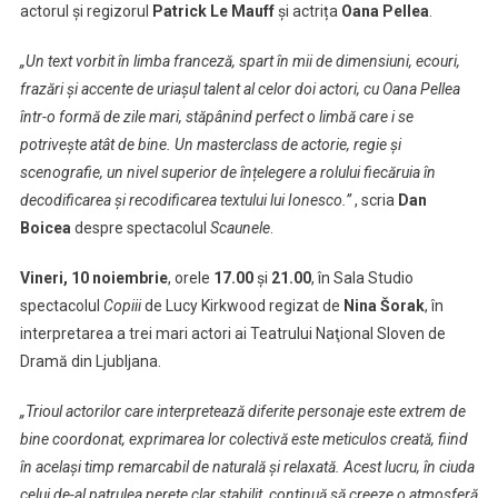
actorul și regizorul
Patrick Le Mauff
și actrița
Oana Pellea
.
„Un text vorbit în limba franceză, spart în mii de dimensiuni, ecouri,
frazări și accente de uriașul talent al celor doi actori, cu Oana Pellea
într-o formă de zile mari, stăpânind perfect o limbă care i se
potrivește atât de bine. Un masterclass de actorie, regie și
scenografie, un nivel superior de înțelegere a rolului fiecăruia în
decodificarea și recodificarea textului lui Ionesco.”
, scria
Dan
Boicea
despre spectacolul
Scaunele
.
Vineri, 10 noiembrie
, orele
17.00
și
21.00
, în Sala Studio
spectacolul
Copiii
de Lucy Kirkwood regizat de
Nina Šorak
, în
interpretarea a trei mari actori ai Teatrului Naţional Sloven de
Dramă din Ljubljana.
„Trioul actorilor care interpretează diferite personaje este extrem de
bine coordonat, exprimarea lor colectivă este meticulos creată, fiind
în același timp remarcabil de naturală și relaxată. Acest lucru, în ciuda
celui de-al patrulea perete clar stabilit, continuă să creeze o atmosferă