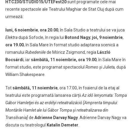
Fest,
HTC230/STUDIO15/UTEFest20
sunt programate cele mai
la
recente spectacole ale Teatrului Maghiar de Stat Cluj după cum
Teatrul
urmează:
Maghiar
de
luni, 6 noiembrie
,
ora 20.00
, în Sala Studio a teatrului se va juca
Stat
Elektra
după Sofocle, în regia lui
Botond Nagy
;
joi, 9 noiembrie
,
ora 19.00
, în Sala Mare în format studio adaptarea scenică a
romanului
Rubedeniile
de Móricz Zsigmond, regia
László
Bocsárdi
, iar
sâmbătă, 11 noiembrie, ora 19.00
, în Sala Mare în
format studio, este programat spectacolul
Romeo și Julieta,
după
William Shakespeare.
Tot
sâmbătă, 11 noiembrie
, ora 17.00, în foaierul de la etaj al
teatrului este programată lansarea cărții
Az idő lenyomata: Tompa
Gábor Hamletjei és az erdélyi reteatralizáció [Amprenta timpului:
Montările Hamlet ale lui Gábor Tompa și reteatralizarea din
Transilvania]
de
Adrienne Darvay Nagy
. Adrienne Darvay Nagy va
discuta cu teatrologul
Katalin Demeter
.