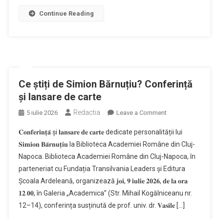
deoarece
Continue Reading
„procesul
său
de
scriere
este
complet
Ce știți de Simion Bărnuțiu? Conferință
diferit”
și lansare de carte
Redactia
on
5 iulie 2026
Leave a Comment
Ce
𝐂𝐨𝐧𝐟𝐞𝐫𝐢𝐧𝐭̦𝐚̆ și 𝐥𝐚𝐧𝐬𝐚𝐫𝐞 𝐝𝐞 𝐜𝐚𝐫𝐭𝐞 dedicate personalității lui
știți
𝐒𝐢𝐦𝐢𝐨𝐧 𝐁𝐚̆𝐫𝐧𝐮𝐭̦𝐢𝐮 la Biblioteca Academiei Române din Cluj-
de
Napoca. Biblioteca Academiei Române din Cluj-Napoca, în
Simion
parteneriat cu Fundația Transilvania Leaders și Editura
Bărnuțiu?
Conferință
Școala Ardeleană, organizează 𝐣𝐨𝐢, 𝟗 𝐢𝐮𝐥𝐢𝐞 𝟐𝟎𝟐𝟔, 𝐝𝐞 𝐥𝐚 𝐨𝐫𝐚
și
𝟏𝟐.𝟎𝟎, în Galeria „Academica” (Str. Mihail Kogălniceanu nr.
lansare
12–14), conferința susținută de prof. univ. dr. 𝐕𝐚𝐬𝐢𝐥𝐞 […]
de