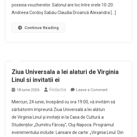
Salonul
posesia voucherelor. Salonul are loc între orele 10-20:
de
Andreea Cordoș Sabău Claudia Droancă Alexandra […]
Carte
Bookfest
Continue Reading
Cluj
Ziua Universala a Iei alaturi de Virginia
Linul si invitatii ei
Redactia
on
18 iunie 2026
Leave a Comment
Ziua
Miercuri, 24 iunie, începând cu ora 19:00, vă invităm să
Universala
sărbătorim împreună Ziua Universală a Iei alături
a
de Virginia Linul și invitații ei la Casa de Cultură a
Iei
Studenților „Dumitru Fărcaș”, Cluj-Napoca. Programul
alaturi
de
evenimentului include: Lansare de carte: „Virginia Linul: Din