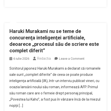
de
Vladimir
Alexe
Haruki Murakami nu se teme de
concurenţa inteligenţei artificiale,
deoarece „procesul său de scriere este
complet diferit”
Redactia
on
6 iulie 2026
Leave a Comment
Haruki
Scriitorul japonez Haruki Murakami a declarat că romanele
Murakami
sale sunt „complet diferite” de ceea ce poate produce
nu
inteligenţa artificială (IA), într-un interviu publicat vineri, cu
se
ocazia lansării noului său roman, informează AFP. Primul
teme
de
său roman care are o femeie drept personaj principal,
concurenţa
„Povestea lui Kaho”, a fost pus în vânzare încă de la miezul
inteligenţei
nopţii […]
artificiale,