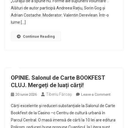
„Curajul de a spune nu. Forme ale supunerii voluntare”.
nu.
editurii
Forme
Alături de autor participă Andreea Rațiu, Sorin Gog și
Vaticanului
ale
Adrian Costache. Moderator: Valentin Derevlean. Într-o
supunerii
lume […]
voluntare”-
lansare
Continue Reading
de
carte
Ciprian
Mihali
OPINIE. Salonul de Carte BOOKFEST
CLUJ. Mergeți de luați cărți!
Tiberiu Fărcaş
on
20 iunie 2026
Leave a Comment
OPINIE.
Cărți excelente și reduceri substanțiale la Salonul de Carte
Salonul
Bookfest de la Casino –c Centru de cultură urbană în
de
Parcul Central. O masă imensă de cărti la 10 lei are editura
Carte
Polirom, reduceri bune propune Cuanticul, la Litera sunt
BOOKFES