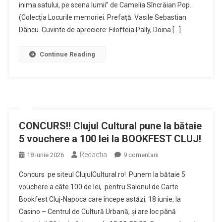
Virginia
inima satului, pe scena lumii” de Camelia Sîncrăian Pop.
Linul
(Colecția Locurile memoriei. Prefață: Vasile Sebastian
si
Dâncu. Cuvinte de apreciere: Filofteia Pally, Doina […]
invitatii
ei
Continue Reading
CONCURS!! Clujul Cultural pune la bătaie
5 vouchere a 100 lei la BOOKFEST CLUJ!
Redactia
la
18 iunie 2026
9 comentarii
CONCURS!!
Concurs pe siteul ClujulCultural.ro! Punem la bătaie 5
Clujul
vouchere a câte 100 de lei, pentru Salonul de Carte
Cultural
Bookfest Cluj-Napoca care începe astăzi, 18 iunie, la
pune
Casino – Centrul de Cultură Urbană, și are loc până
la