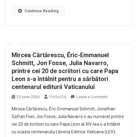
22
decembri
Continue Reading
Iliescu
a
știut
tot”.
Mircea Cărtărescu, Éric-Emmanuel
Schmitt, Jon Fosse, Julia Navarro,
printre cei 20 de scriitori cu care Papa
Leon s-a întâlnit pentru a sărbători
centenarul editurii Vaticanului
Redactia
on
25 iunie 2026
Leave a Comment
Mircea
Mircea Cărtărescu, Éric-Emmanuel Schmitt, Jonathan
Cărtărescu,
Safran Foer, Jon Fosse, Julia Navarro s-au numărat printre
Éric-
cei 20 de scriitori cu care Papa Leon al XIV-lea s-a întâlnit
Emmanuel
cu ocazia centenarului Libreria Editrice Vaticana (LEV),
Schmitt,