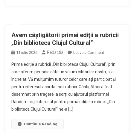
Avem câștigătorii primei ediții a rubricii
„Din biblioteca Clujul Cultural”
Redactia
on
11 iulie 2026
Leave a Comment
Avem
Prima ediție a rubricii „Din biblioteca Clujul Cultural”, prin
câștigătorii
care oferim periodic câte un volum cititorilor noștri, s-a
primei
încheiat. Vă mulțumim tuturor celor care ați participat și
ediții
pentru interesul acordat noii rubrici. Câștigătorii a fost
a
rubricii
desemnat prin tragere la sorți cu ajutorul platformei
„Din
Random.org. Interesul pentru prima ediție a rubricii „Din
biblioteca
biblioteca Clujul Cultural” ne-a […]
Clujul
Cultural”
Continue Reading