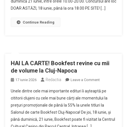
bătaie
duminică 21 iunie, între orele 10.00-20.00. Concursul are loc
5
DOAR ASTĂZI, 18 iunie, până la ora 18.00 PE SITE! […]
vouchere
a
Continue Reading
100
lei
la
BOOKFEST
CLUJ!
HAI LA CARTE! Bookfest revine cu mii
de volume la Cluj-Napoca
Redactia
on
17 iunie 2026
Leave a Comment
HAI
Unele dintre cele mai importante edituri îi așteaptă pe
LA
cititorii clujeni cu cele mai bune cărți ale momentului la
CARTE!
prețuri promoționale de până la 55% la unele titluri la
Bookfest
Salonul de carte Bookfest Cluj-Napoca! De joi, 18 iunie, și
revine
cu
până duminică, 21 iunie, Bookfest poate fi vizitat la Centrul
mii
Cultural Casino din Parcul Central. Intrarea […]