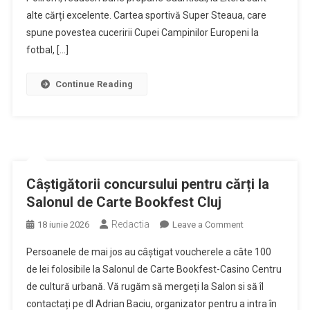
CLUJ.
alte cărți excelente. Cartea sportivă Super Steaua, care
Mergeți
spune povestea cuceririi Cupei Campinilor Europeni la
de
fotbal, […]
luați
cărți!
Continue Reading
Câștigătorii concursului pentru cărți la
Salonul de Carte Bookfest Cluj
Redactia
on
18 iunie 2026
Leave a Comment
Câștigătorii
Persoanele de mai jos au câștigat voucherele a câte 100
concursului
de lei folosibile la Salonul de Carte Bookfest-Casino Centru
pentru
de cultură urbană. Vă rugăm să mergeți la Salon si să îl
cărți
contactați pe dl Adrian Baciu, organizator pentru a intra în
la