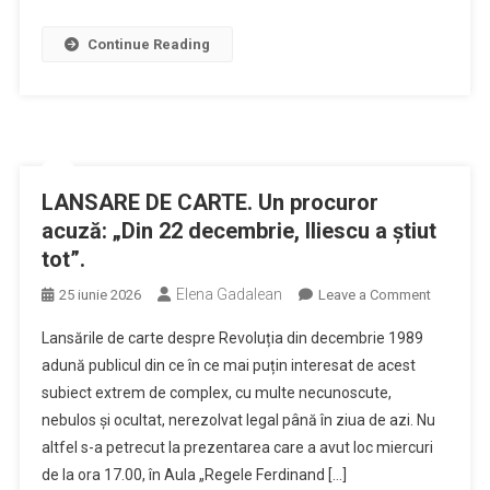
Jiului”
Continue Reading
LANSARE DE CARTE. Un procuror
acuză: „Din 22 decembrie, Iliescu a știut
tot”.
Elena Gadalean
on
25 iunie 2026
Leave a Comment
LANSAR
Lansările de carte despre Revoluția din decembrie 1989
DE
adună publicul din ce în ce mai puțin interesat de acest
CARTE.
subiect extrem de complex, cu multe necunoscute,
Un
nebulos și ocultat, nerezolvat legal până în ziua de azi. Nu
procuror
acuză:
altfel s-a petrecut la prezentarea care a avut loc miercuri
„Din
de la ora 17.00, în Aula „Regele Ferdinand […]