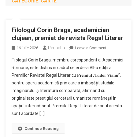
CATEGORIE:
CARTE
Filologul Corin Braga, academician
clujean, premiat de revista Regal Literar
Redactia
on
16 iulie 2026
Leave a Comment
Filologul
Filologul Corin Braga, membru corespondent al Academiei
Corin
Române, este distins în cadrul celei de-a VII-a ediții a
Braga,
Premiilor Revistei Regal Literar cu 𝐏𝐫𝐞𝐦𝐢𝐮𝐥 „𝐓𝐮𝐝𝐨𝐫 𝐕𝐢𝐚𝐧𝐮”,
academician
pentru opera academică prin care a îmbogățit studiile
clujean,
premiat
imaginarului și literatura comparată, afirmând cu
de
originalitate prestigiul cercetării umaniste românești în
revista
spațiul internațional. Premiile Regal Literar de anul acesta
Regal
sunt acordate […]
Literar
Continue Reading