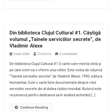
fenomenul
ultras
din
România
–
Din biblioteca Clujul Cultural #1. Câștigă
o
volumul „Tainele serviciilor secrete”, de
incursiune
Vladimir Alexe
în
lumea
Redactia
la
9 iulie 2026
3 comentarii
galeriilor
Din
Din biblioteca Clujul Cultural #1 O carte care merită citită și
biblioteca
pe care vrem să o oferim unui cititor. Este vorba de volumul
Clujul
”Tainele serviciilor secrete” de Vladimir Alexe, 1990, editura
Cultural
Humanitas. Este o carte bine documentată despre rolul
#1.
Câștigă
serviciilor secrete din al doilea război mondial. Autorul este
volumul
recunoscut pentru dedicarea sa în analiza activității […]
„Tainele
serviciilor
Continue Reading
secrete”,