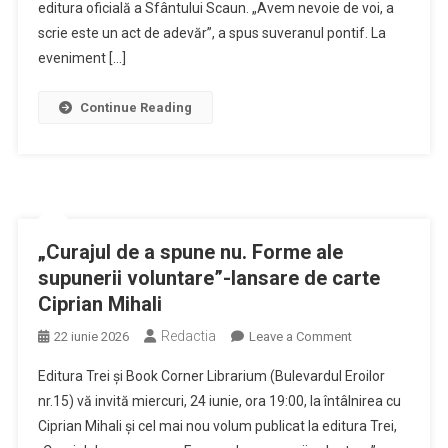
Jon
editura oficială a Sfântului Scaun. „Avem nevoie de voi, a
Fosse,
scrie este un act de adevăr”, a spus suveranul pontif. La
Julia
eveniment […]
Navarro,
printre
Continue Reading
cei
20
de
scriitori
cu
care
„Curajul de a spune nu. Forme ale
Papa
supunerii voluntare”-lansare de carte
Leon
Ciprian Mihali
s-
a
Redactia
on
22 iunie 2026
Leave a Comment
întâlnit
„Curajul
pentru
Editura Trei și Book Corner Librarium (Bulevardul Eroilor
de
a
nr.15) vă invită miercuri, 24 iunie, ora 19:00, la întâlnirea cu
a
sărbători
Ciprian Mihali și cel mai nou volum publicat la editura Trei,
spune
centenarul