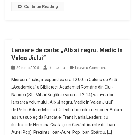
carte
Continue Reading
Lansare de carte: „Alb si negru. Medic in
Valea Jiului”
Redactia
on
29 iunie 2026
Leave a Comment
Lansare
Miercuri, 1 iulie, începând cu ora 12:00, în Galeria de Artă
de
„Academica” a Bibliotecii Academiei Române din Cluj-
carte:
Napoca (Str. Mihail Kogălniceanu nr. 12-14) va avea loc
„Alb
lansarea volumului „Alb și negru. Medic în Valea Jiului”
si
negru.
de Petru Adrian Mircea (Colecția Locurile memoriei. Volum
Medic
apărut sub egida Fundației Transilvania Leaders, cu
in
ilustrații de Hermina Csata și un Cuvânt-înainte de Ioan-
Valea
Aurel Pop). Prezintă: Ioan-Aurel Pop, Ioan Sbârciu, […]