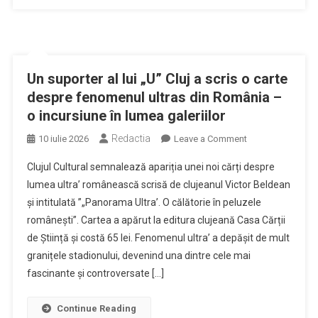
Un suporter al lui „U” Cluj a scris o carte
despre fenomenul ultras din România –
o incursiune în lumea galeriilor
Redactia
on
10 iulie 2026
Leave a Comment
Un
Clujul Cultural semnalează apariția unei noi cărți despre
suporter
lumea ultra’ românească scrisă de clujeanul Victor Beldean
al
și intitulată ”„Panorama Ultra’. O călătorie în peluzele
lui
românești”. Cartea a apărut la editura clujeană Casa Cărții
„U”
Cluj
de Știință și costă 65 lei. Fenomenul ultra’ a depășit de mult
a
granițele stadionului, devenind una dintre cele mai
scris
fascinante și controversate […]
o
carte
Continue Reading
despre