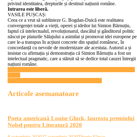
privind identitatea, drepturile și destinul națiunii române.
Intrarea este liberă.
VASILE PUȘCAȘ:
Ceea ce a vrut să sublinieze G. Bogdan-Duică este realitatea
convergenței totale a vieții, operei și ideilor lui Simion Bărnuțiu,
faptul că intelectualul, revoluționarul, dascălul și gânditorul politic
născut pe plaiurile Sălajului a asimilat și promovat idei europene pe
care le-a transpus în acțiuni concrete din spațiul românesc, în
concordanță cu nevoile de modernizare ale acestuia. Autorul a și
insistat cu afirmația și demonstrația că Simion Bărnuțiu a fost un
intelectual pragmatic, care a stăruit să se dedice total cauzei întregii
națiuni române.
Navigare
Odihnește-te în pace! A murit o personalitate a culturii din Câmpia
Turziii
în
VIDEO. Concert CARMINA BURANA la Cluj
articole
Articole asemanatoare
Poeta americană Louise Gluck, laureata premiului
Nobel pentru Literatură 2020
8 octombrie 2020
27 octombrie 2020
Tiberiu Fărcaş