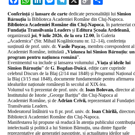
de
Link
Simion
𝐂𝐨𝐧𝐟𝐞𝐫𝐢𝐧𝐭̦𝐚̆ și 𝐥𝐚𝐧𝐬𝐚𝐫𝐞 𝐝𝐞 𝐜𝐚𝐫𝐭𝐞 dedicate personalității lui 𝐒𝐢𝐦𝐢𝐨𝐧
Bărnuțiu?
𝐁𝐚̆𝐫𝐧𝐮𝐭̦𝐢𝐮 la Biblioteca Academiei Române din Cluj-Napoca.
Conferință
Biblioteca Academiei Române din Cluj-Napoca
, în parteneriat c
și
Fundația Transilvania Leaders
și
Editura Școala Ardeleană
,
lansare
organizează 𝐣𝐨𝐢, 𝟗 𝐢𝐮𝐥𝐢𝐞 𝟐𝟎𝟐𝟔, 𝐝𝐞 𝐥𝐚 𝐨𝐫𝐚 𝟏𝟐.𝟎𝟎, în Galeria
de
„Academica” (Str. Mihail Kogălniceanu nr. 12–14), conferința
carte
susținută de prof. univ. dr. 𝐕𝐚𝐬𝐢𝐥𝐞 𝐏𝐮𝐬̦𝐜𝐚𝐬̦, membru corespondent al
Academiei Române, intitulată „𝐕𝐢𝐳𝐢𝐮𝐧𝐞𝐚 𝐥𝐮𝐢 𝐒𝐢𝐦𝐢𝐨𝐧 𝐁𝐚̆𝐫𝐧𝐮𝐭̦𝐢𝐮: 𝐮𝐧
𝐩𝐫𝐨𝐠𝐫𝐚𝐦 𝐩𝐞𝐧𝐭𝐫𝐮 𝐧𝐚𝐭̦𝐢𝐮𝐧𝐞𝐚 𝐫𝐨𝐦𝐚̂𝐧𝐚̆”.
Evenimentul va include și lansarea volumului „𝐕𝐢𝐚𝐭̦𝐚 𝐬̦𝐢 𝐢𝐝𝐞𝐢𝐥𝐞 𝐥𝐮𝐢
𝐒𝐢𝐦𝐢𝐨𝐧 𝐁𝐚̆𝐫𝐧𝐮𝐭̦𝐢𝐮” de 𝐆. 𝐁𝐨𝐠𝐝𝐚𝐧-𝐃𝐮𝐢𝐜𝐚̆, ediție care cuprinde
celebrul Discurs de la Blaj (2/14 mai 1848) și Programul Național 
la Blaj (3/15 mai 1848), documente fundamentale pentru afirmarea
idealurilor naționale românești în secolul al XIX-lea.
Volumul va fi prezentat de prof. univ. dr.
Ioan Bolovan,
director al
Institutului de Istorie „George Barițiu” din Cluj-Napoca al
Academiei Române, și de
Adrian Crivii,
reprezentant al Fundației
Transilvania Leaders.
Moderatorul întâlnirii va fi pr. prof. univ. dr.
Ioan Chirilă,
director
Bibliotecii Academiei Române din Cluj-Napoca.
Manifestarea își propune să readucă în atenția publicului contribuți
intelectuală și politică a lui Simion Bărnuțiu, una dintre figurile
reprezentative ale generației pașoptiste, și actualitatea ideilor sale