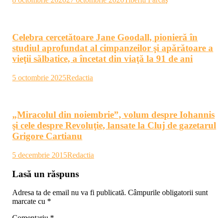
Celebra cercetătoare Jane Goodall, pionieră în
studiul aprofundat al cimpanzeilor şi apărătoare a
vieţii sălbatice, a încetat din viaţă la 91 de ani
5 octombrie 2025
Redactia
„Miracolul din noiembrie”, volum despre Iohannis
şi cele despre Revoluţie, lansate la Cluj de gazetarul
Grigore Cartianu
5 decembrie 2015
Redactia
Lasă un răspuns
Adresa ta de email nu va fi publicată.
Câmpurile obligatorii sunt
marcate cu
*
Comentariu
*