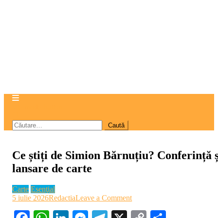
site mode button
Caută
după:
Ce știți de Simion Bărnuțiu? Conferință ș
lansare de carte
Carte
Esenţial
on
5 iulie 2026
Redactia
Leave a Comment
Ce
Facebook
WhatsApp
LinkedIn
Messenger
Telegram
X
Copy
Partajea
știți