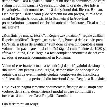
demonizată Casa Regală a României nu doar în comunism, de către
staliniştii romîni până la Ceauşescu inclusiv, ci şi de către liderii
Revoluţiei…anticomuniste, adică de eşalonul doi, Iliescu, Brucan,
Dan Marţian, Bârlădeanu şi de oamenii lor din prespă, cum a fost
cazul lui Sergiu Andon, ziarist la Scânteia şi la Adevărul
postrevoluţionat, autorul celebrului articol de înfierare „Fir-al naibii,
majestate”!
„România pe macaz istoric”, „Regele „exploatator”- regele „călău”,
Regele „trădător”, Regele „ostracizat”, „Punct şi de la capăt: prea
FSN-istă şi ideea de egalitate” sunt doar câteva din capitolele unui
volum de impact, care arată clar, fără tăgadă cum, înainte de 1989 şi
câţiva ani după, Casa Regală a fost complet demonizată de cei care
au adus şi propagat comunismul în România.
Volumul este foarte actual ca tematică şi datorită valului de simpatie
din ultimii ani pentru Casa Regală, demonstrată de sondajele de
opinie dar şi de evenimentele ciudate, controversate, inexplicate
suficient din ultima perioadă din interiorul Casei Regale a României.
Cele 250 de pagini temeinic documentate, însoţite de ilustraţii care
vorbesc de la sine, demonstrează modul în care comuniştii au
încercat să anihileze Casa Regală a României.
Din fericire nu au reuşit.