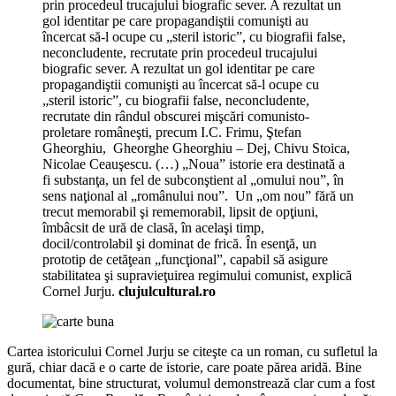
prin procedeul trucajului biografic sever. A rezultat un
gol identitar pe care propagandiştii comunişti au
încercat să-l ocupe cu „steril istoric”, cu biografii false,
neconcludente, recrutate prin procedeul trucajului
biografic sever. A rezultat un gol identitar pe care
propagandiştii comunişti au încercat să-l ocupe cu
„steril istoric”, cu biografii false, neconcludente,
recrutate din rândul obscurei mişcări comunisto-
proletare româneşti, precum I.C. Frimu, Ştefan
Gheorghiu, Gheorghe Gheorghiu – Dej, Chivu Stoica,
Nicolae Ceauşescu. (…) „Noua” istorie era destinată a
fi substanţa, un fel de subconştient al „omului nou”, în
sens naţional al „românului nou”. Un „om nou” fără un
trecut memorabil şi rememorabil, lipsit de opţiuni,
îmbâcsit de ură de clasă, în acelaşi timp,
docil/controlabil şi dominat de frică. În esenţă, un
prototip de cetăţean „funcţional”, capabil să asigure
stabilitatea şi supravieţuirea regimului comunist, explică
Cornel Jurju.
clujulcultural.ro
Cartea istoricului Cornel Jurju se citeşte ca un roman, cu sufletul la
gură, chiar dacă e o carte de istorie, care poate părea aridă. Bine
documentat, bine structurat, volumul demonstrează clar cum a fost