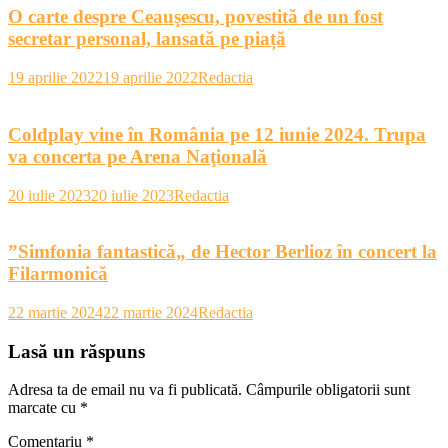
O carte despre Ceauşescu, povestită de un fost
secretar personal, lansată pe piață
19 aprilie 2022
19 aprilie 2022
Redactia
Coldplay vine în România pe 12 iunie 2024. Trupa
va concerta pe Arena Naţională
20 iulie 2023
20 iulie 2023
Redactia
”Simfonia fantastică„ de Hector Berlioz în concert la
Filarmonică
22 martie 2024
22 martie 2024
Redactia
Lasă un răspuns
Adresa ta de email nu va fi publicată.
Câmpurile obligatorii sunt
marcate cu
*
Comentariu
*