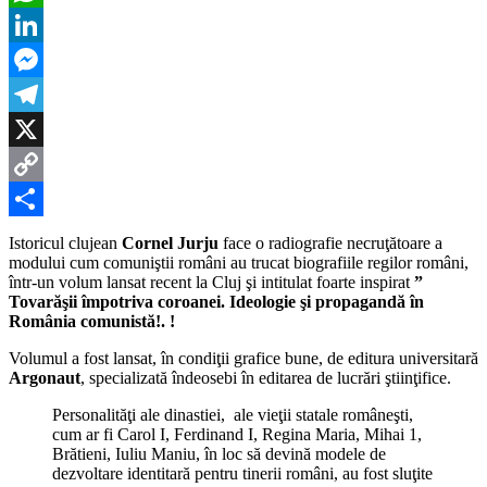
au
WhatsApp
truc
comu
LinkedIn
biog
regi
Messenger
rom
Telegram
X
Copy
Link
Partajează
Istoricul clujean
Cornel Jurju
face o radiografie necruţătoare a
modului cum comuniştii români au trucat biografiile regilor români,
într-un volum lansat recent la Cluj şi intitulat foarte inspirat
”
Tovarăşii împotriva coroanei. Ideologie şi propagandă în
România comunistă!. !
Volumul a fost lansat, în condiţii grafice bune, de editura universitară
Argonaut
, specializată îndeosebi în editarea de lucrări ştiinţifice.
Personalităţi ale dinastiei, ale vieţii statale româneşti,
cum ar fi Carol I, Ferdinand I, Regina Maria, Mihai 1,
Brătieni, Iuliu Maniu, în loc să devină modele de
dezvoltare identitară pentru tinerii români, au fost sluţite