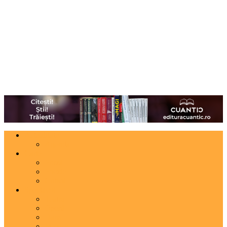
Actualitate
Agenda
Carte
Proză
Poezie
Critică
Spectacol
Teatru
Operă
Dans
Muzica