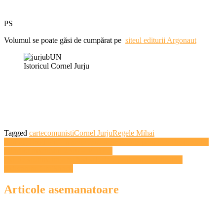
PS
Volumul se poate găsi de cumpărat pe
siteul editurii Argonaut
Istoricul Cornel Jurju
Tagged
carte
comunisti
Cornel Jurju
Regele Mihai
Navigare
Filmul „Spotlight”, marele câştigător la gala premiilor Sindicatului
actorilor americani 2016 – VIDEO
în
181 de scurtmetraje au fost selectate pentru marea finală a
articole
festivalului ClujShorts
Articole asemanatoare