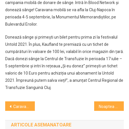
campania mobilă de donare de sânge. Intră în Blood Network și
donează sânge! Caravana mobilă se va afla la Cluj-Napoca în
perioada 4-5 septembrie, la Monumentul Memorandiștilor, pe
Bulevardul Eroilor.
Donează sânge și primești un bilet pentru prima zi la festivalul
Untold 2021. În plus, Kaufland te premiază cu un tichet de
cumpărături în valoare de 100 lei, valabil în orice magazin din țară.
Dacă donezi sânge la Centrul de Transfuzie în perioada 17 iulie –
5 septembrie și intri în rețeaua „Și eu donez” primești un tichet
valoric de 10 Euro pentru achiziția unui abonament la Untold
2021. Împreună putem salva vieți!”, a anunțat Centrul Regional de
Transfuzie Sanguină Cluj.
Navigare
Caravană mobilă UNTOLD la Cluj-Napoca. Toți donatorii de sânge, vor intra gratis la festival
Noaptea Albă a Filmului Românesc la Cinema Victoria
în
ARTICOLE ASEMANATOARE