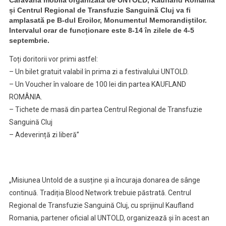
Caravana mobilă organizată de UNTOLD, Kaufland Romania
sânge,
și Centrul Regional de Transfuzie Sanguină Cluj va fi
vor
amplasată pe B-dul Eroilor, Monumentul Memorandiștilor.
intra
Intervalul orar de funcționare este 8-14 în zilele de 4-5
gratis
septembrie.
la
Toți doritorii vor primi astfel:
festival
– Un bilet gratuit valabil în prima zi a festivalului UNTOLD.
– Un Voucher în valoare de 100 lei din partea KAUFLAND
ROMÂNIA.
– Tichete de masă din partea Centrul Regional de Transfuzie
Sanguină Cluj
– Adeverință zi liberă”
„Misiunea Untold de a susține și a încuraja donarea de sânge
continuă. Tradiția Blood Network trebuie păstrată. Centrul
Regional de Transfuzie Sanguină Cluj, cu sprijinul Kaufland
Romania, partener oficial al UNTOLD, organizează și în acest an