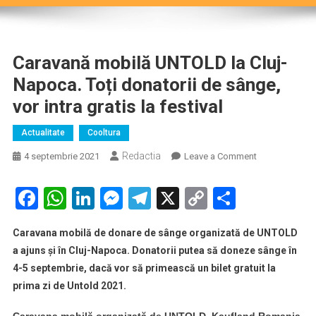
Caravană mobilă UNTOLD la Cluj-
Napoca. Toți donatorii de sânge,
vor intra gratis la festival
Actualitate
Cooltura
Redactia
on
4 septembrie 2021
Leave a Comment
Caravană
mobilă
Facebook
WhatsApp
LinkedIn
Messenger
Telegram
X
Copy
Partaje
UNTOLD
Link
la
Caravana mobilă de donare de sânge organizată de UNTOLD
Cluj-
a ajuns și în Cluj-Napoca. Donatorii putea să doneze sânge în
Napoca.
4-5 septembrie, dacă vor să primească un bilet gratuit la
Toți
prima zi de Untold 2021.
donatorii
de