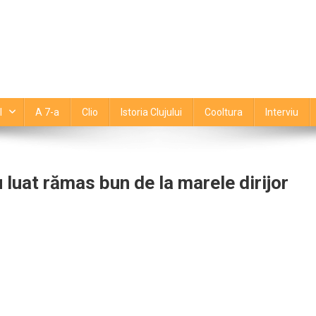
l
A 7-a
Clio
Istoria Clujului
Cooltura
Interviu
u luat rămas bun de la marele dirijor
piații
tajează
boratorii