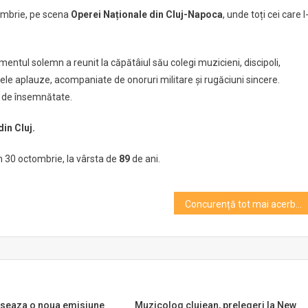
embrie, pe scena
Operei Naționale din Cluj-Napoca
, unde toți cei care l
as
entul solemn a reunit la căpătâiul său colegi muzicieni, discipoli,
imele aplauze, acompaniate de onoruri militare și rugăciuni sincere.
ă de însemnătate.
ele
in Cluj.
or
e
în 30 octombrie, la vârsta de
89
de ani.
rcea
Concurență tot mai acerbă între Electric Castle și Untold. Festival în fosta uzină Rulmentul Brașov organizat de ”electrici” după ce „untolzii” vor organiza unul în Poiană
nseaza o noua emisiune
Muzicolog clujean, prelegeri la New