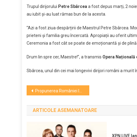
Link
și-
Trupul dirijorului
Petre Sbârcea
a fost depus marți, 2 noi
au
au iubit și-au luat rămas bun de la acesta.
luat
răm
”Azi a fost ziua despărțirii de Maestrul Petre Sbârcea. Mom
bun
prieteni și familia greu încercată. Apropiații au oferit ult
de
Ceremonia a fost cât se poate de emoționantă și de plin
la
mar
Drum lin spre cer, Maestre!”, a transmis
Opera Națională d
dirij
Petr
Sbârcea, unul din cei mai longevivi dirijori români a murit 
Sbâ
Navigare
Propunerea României la OSCAR, din nou la cinema ARTA în prezența regizorului. Pelicula a câștigat Ursul de AUR la Berlin!
în
ARTICOLE ASEMANATOARE
articole
XPN LIVE la