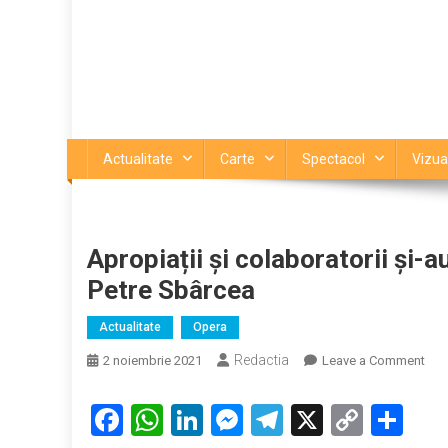
Actualitate
Carte
Spectacol
Vizua
Apropiații și colaboratorii și-a
Petre Sbârcea
Actualitate
Opera
Redactia
on
2 noiembrie 2021
Leave a Comment
Apro
și
Facebook
WhatsApp
LinkedIn
Messenger
Telegram
X
Copy
Par
cola