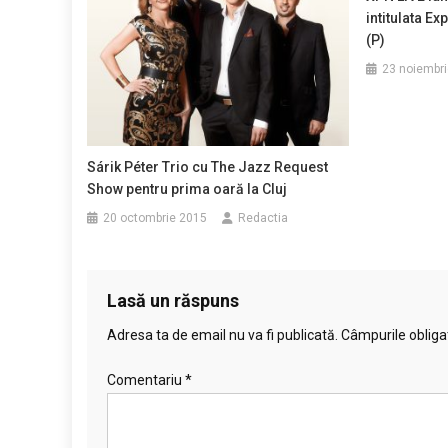
intitulata Ex
(P)
23 noiembr
Sárik Péter Trio cu The Jazz Request
Show pentru prima oară la Cluj
20 octombrie 2015
Redactia
Lasă un răspuns
Adresa ta de email nu va fi publicată.
Câmpurile obliga
Comentariu
*