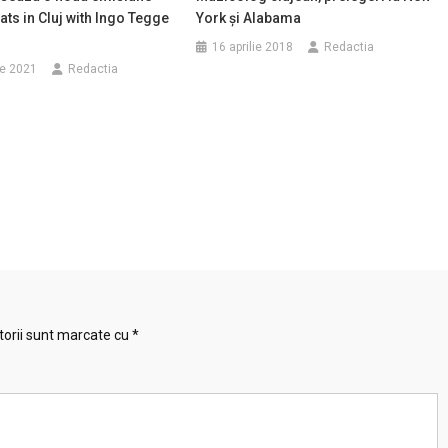
pats in Cluj with Ingo Tegge
York și Alabama
16 aprilie 2018
Redactia
ie 2021
Redactia
torii sunt marcate cu
*