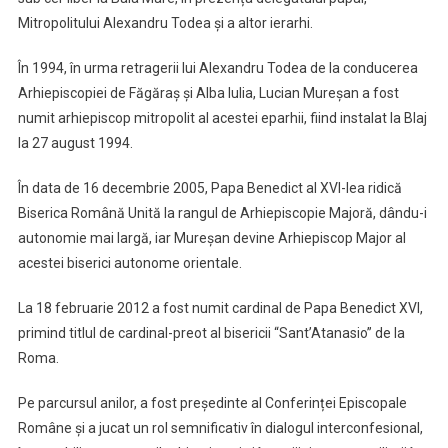
Mitropolitului Alexandru Todea și a altor ierarhi.
În 1994, în urma retragerii lui Alexandru Todea de la conducerea
Arhiepiscopiei de Făgăraș și Alba Iulia, Lucian Mureșan a fost
numit arhiepiscop mitropolit al acestei eparhii, fiind instalat la Blaj
la 27 august 1994.
În data de 16 decembrie 2005, Papa Benedict al XVI-lea ridică
Biserica Română Unită la rangul de Arhiepiscopie Majoră, dându-i
autonomie mai largă, iar Mureșan devine Arhiepiscop Major al
acestei biserici autonome orientale.
La 18 februarie 2012 a fost numit cardinal de Papa Benedict XVI,
primind titlul de cardinal-preot al bisericii “Sant’Atanasio” de la
Roma.
Pe parcursul anilor, a fost președinte al Conferinței Episcopale
Române și a jucat un rol semnificativ în dialogul interconfesional,