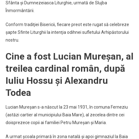
Sfânta şi Dumnezeiasca Liturghie, urmată de Slujba
Înmormântării.
Conform tradiţiei Bisericii, fiecare preot este rugat să celebreze
şapte Sfinte Liturghii la intenţia odihnei sufletului Arhipăstorului
nostru.
Cine a fost Lucian Mureșan, al
treilea cardinal român, după
Iuliu Hossu și Alexandru
Todea
Lucian Mureșan s-a născut la 23 mai 1931, în comuna Ferneziu
(astăzi cartier al municipiului Baia Mare), al zecelea dintre cei
doisprezece copii ai familiei Petru Mureșan și Maria.
A urmat școala primară în zona natală și apoi gimnaziul la Baia