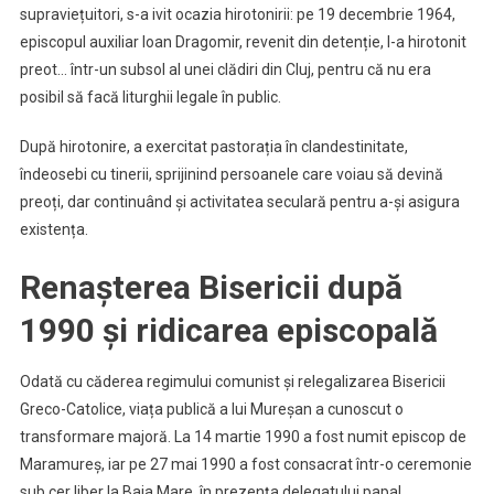
supraviețuitori, s-a ivit ocazia hirotonirii: pe 19 decembrie 1964,
episcopul auxiliar Ioan Dragomir, revenit din detenție, l-a hirotonit
preot… într-un subsol al unei clădiri din Cluj, pentru că nu era
posibil să facă liturghii legale în public.
După hirotonire, a exercitat pastorația în clandestinitate,
îndeosebi cu tinerii, sprijinind persoanele care voiau să devină
preoți, dar continuând și activitatea seculară pentru a-și asigura
existența.
Renașterea Bisericii după
1990 și ridicarea episcopală
Odată cu căderea regimului comunist și relegalizarea Bisericii
Greco-Catolice, viața publică a lui Mureșan a cunoscut o
transformare majoră. La 14 martie 1990 a fost numit episcop de
Maramureș, iar pe 27 mai 1990 a fost consacrat într-o ceremonie
sub cer liber la Baia Mare, în prezența delegatului papal,