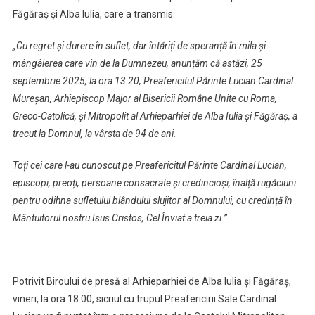
Făgăraș și Alba Iulia, care a transmis:
române
„Cu regret și durere în suflet, dar întăriți de speranță în mila şi
mângâierea care vin de la Dumnezeu, anunțăm că astăzi, 25
septembrie 2025, la ora 13:20, Preafericitul Părinte Lucian Cardinal
Mureșan, Arhiepiscop Major al Bisericii Române Unite cu Roma,
Greco-Catolică, şi Mitropolit al Arhieparhiei de Alba Iulia şi Făgăraş, a
trecut la Domnul, la vârsta de 94 de ani.
Toți cei care l-au cunoscut pe Preafericitul Părinte Cardinal Lucian,
episcopi, preoți, persoane consacrate și credincioși, înalță rugăciuni
pentru odihna sufletului blândului slujitor al Domnului, cu credință în
Mântuitorul nostru Isus Cristos, Cel Înviat a treia zi.”
Potrivit Biroului de presă al Arhieparhiei de Alba Iulia şi Făgăraş,
vineri, la ora 18.00, sicriul cu trupul Preafericirii Sale Cardinal