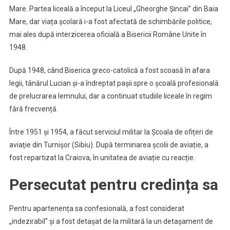
Mare. Partea liceală a început la Liceul „Gheorghe Șincai” din Baia
Mare, dar viața școlară i-a fost afectată de schimbările politice,
mai ales după interzicerea oficială a Bisericii Române Unite în
1948.
După 1948, când Biserica greco-catolică a fost scoasă în afara
legii, tânărul Lucian și-a îndreptat pașii spre o școală profesională
de prelucrarea lemnului, dar a continuat studiile liceale în regim
fără frecvență.
Între 1951 și 1954, a făcut serviciul militar la Școala de ofițeri de
aviație din Turnișor (Sibiu). După terminarea școlii de aviație, a
fost repartizat la Craiova, în unitatea de aviație cu reacție.
Persecutat pentru credința sa
Pentru apartenența sa confesională, a fost considerat
„indezirabil” și a fost detașat de la militară la un detașament de