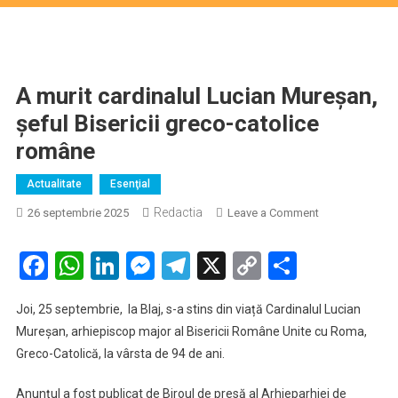
A murit cardinalul Lucian Mureșan,
șeful Bisericii greco-catolice
române
Actualitate
Esenţial
Redactia
on
26 septembrie 2025
Leave a Comment
A
murit
Facebook
WhatsApp
LinkedIn
Messenger
Telegram
X
Copy
Partaje
cardinalul
Link
Lucian
Joi, 25 septembrie, la Blaj, s-a stins din viață Cardinalul Lucian
Mureșan,
Mureșan, arhiepiscop major al Bisericii Române Unite cu Roma,
șeful
Greco-Catolică, la vârsta de 94 de ani.
Bisericii
greco-
Anunțul a fost publicat de Biroul de presă al Arhieparhiei de
catolice