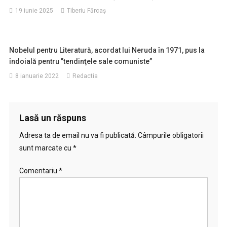
19 iunie 2025
Tiberiu Fărcaş
Nobelul pentru Literatură, acordat lui Neruda în 1971, pus la
îndoială pentru ”tendinţele sale comuniste”
8 ianuarie 2022
Redactia
Lasă un răspuns
Adresa ta de email nu va fi publicată.
Câmpurile obligatorii
sunt marcate cu
*
Comentariu
*