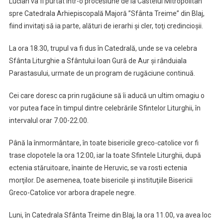
Lucian va fi purtat într-o procesiune de la Castelul Mitropolitan
spre Catedrala Arhiepiscopală Majoră ”Sfânta Treime” din Blaj,
fiind invitaţi să ia parte, alături de ierarhi şi cler, toţi credincioşii.
La ora 18.30, trupul va fi dus în Catedrală, unde se va celebra
Sfânta Liturghie a Sfântului Ioan Gură de Aur şi rânduiala
Parastasului, urmate de un program de rugăciune continuă.
Cei care doresc ca prin rugăciune să îi aducă un ultim omagiu o
vor putea face în timpul dintre celebrările Sfintelor Liturghii, în
intervalul orar 7.00-22.00.
Până la înmormântare, în toate bisericile greco-catolice vor fi
trase clopotele la ora 12:00, iar la toate Sfintele Liturghii, după
ectenia stăruitoare, înainte de Heruvic, se va rosti ectenia
morţilor. De asemenea, toate bisericile şi instituţiile Bisericii
Greco-Catolice vor arbora drapele negre.
Luni, în Catedrala Sfânta Treime din Blaj, la ora 11.00, va avea loc