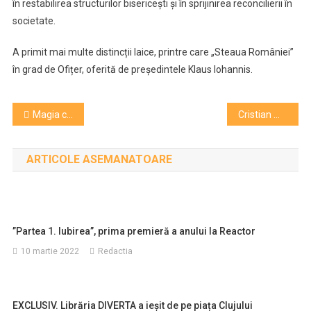
în restabilirea structurilor bisericești și în sprijinirea reconcilierii în
societate.
A primit mai multe distincții laice, printre care „Steaua României”
în grad de Ofițer, oferită de președintele Klaus Iohannis.
Navigare
Magia cinematografiei pentru copii într-o nouă ediție extinsă a festivalului Mini TIFF
Cristian Mungiu: Societatea e într-un clivaj absolut/ Ne-am împărţit în nişte grupuri de oameni care se urăsc absolut/ Ai vrea să se scufunde partea aia de Românie cu toţi cei care gândesc altfel decât tine/ Singura cale e să intri într-un dialog
în
ARTICOLE ASEMANATOARE
articole
”Partea 1. Iubirea”, prima premieră a anului la Reactor
10 martie 2022
Redactia
EXCLUSIV. Librăria DIVERTA a ieșit de pe piața Clujului