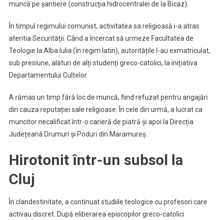
muncă pe șantiere (construcția hidrocentralei de la Bicaz).
În timpul regimului comunist, activitatea sa religioasă i-a atras
atentia Securității. Când a încercat să urmeze Facultatea de
Teologie la Alba Iulia (în regim latin), autoritățile l-au exmatriculat,
sub presiune, alături de alți studenți greco-catolici, la inițiativa
Departamentului Cultelor.
A rămas un timp fără loc de muncă, fiind refuzat pentru angajări
din cauza reputației sale religioase. În cele din urmă, a lucrat ca
muncitor necalificat într-o carieră de piatră și apoi la Direcția
Județeană Drumuri și Poduri din Maramureș.
Hirotonit într-un subsol la
Cluj
În clandestinitate, a continuat studiile teologice cu profesori care
activau discret. După eliberarea episcopilor greco-catolici