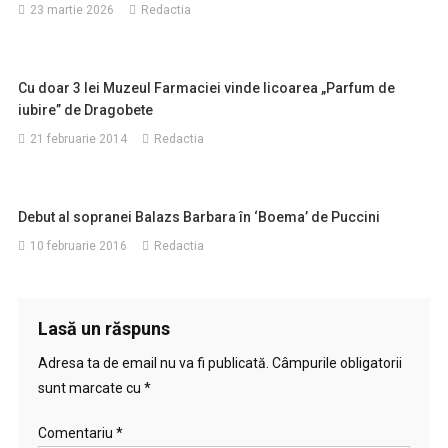
23 martie 2026
Redactia
Cu doar 3 lei Muzeul Farmaciei vinde licoarea „Parfum de
iubire” de Dragobete
21 februarie 2014
Redactia
Debut al sopranei Balazs Barbara în ‘Boema’ de Puccini
10 februarie 2016
Redactia
Lasă un răspuns
Adresa ta de email nu va fi publicată.
Câmpurile obligatorii
sunt marcate cu
*
Comentariu
*