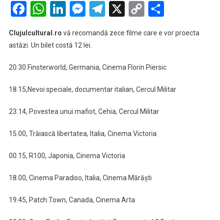
recomandări
Facebook
WhatsApp
LinkedIn
Messenger
Telegram
X
Copy
Partaje
TIFF,
Link
Ziua
Clujulcultural.ro
vă recomandă zece filme care e vor proecta
a
astăzi. Un bilet costă 12 lei.
-3-
a
20.30 Finsterworld, Germania, Cinema Florin Piersic
18.15,Nevoi speciale, documentar italian, Cercul Militar
23.14, Povestea unui mafiot, Cehia, Cercul Militar
15.00, Trăiască libertatea, Italia, Cinema Victoria
00.15, R100, Japonia, Cinema Victoria
18.00, Cinema Paradiso, Italia, Cinema Mărăşti
19.45, Patch Town, Canada, Cinema Arta