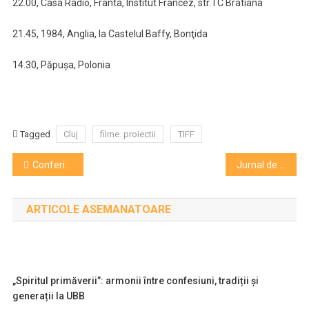
22.00, Casa Radio, Franta, Institut Francez, str. I C Bratiana
21.45, 1984, Anglia, la Castelul Baffy, Bonţida
14.30, Păpuşa, Polonia
Tagged
Cluj
filme. proiectii
TIFF
Navigare
Conferinta „Salvati Marele Ecran”. Solutii: implicare si fonduri europene
Jurnal de TIFF (2) Cum vrea Giurgiu să salveze cinemaul, iubirea de Arsenal şi Solidarnosc
în
ARTICOLE ASEMANATOARE
articole
„Spiritul primăverii”: armonii între confesiuni, tradiții și
generații la UBB