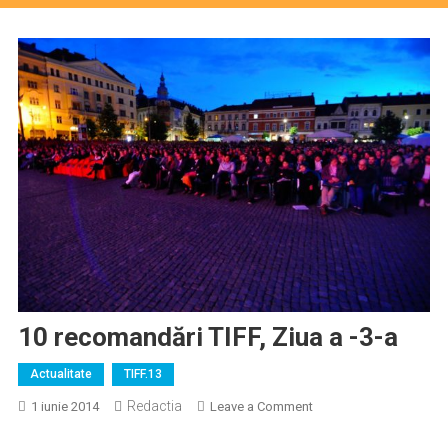
10 recomandări TIFF, Ziua a -3-a
Actualitate
TIFF.13
Redactia
on
1 iunie 2014
Leave a Comment
10