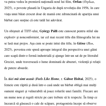
Orfan
va putea vedea în premieră națională noul lui film,
(
Orphan
,
2025), o poveste plasată în Ungaria de după revoluția din 1956, în care
viața unui băiat crescut doar de mamă este zdruncinată de apariția unui
bărbat care susține că este tatăl lui adevărat.
György Pálfi
este cunoscut pentru stilul său
Un obișnuit al TIFF-ului,
exploziv și nonconformist, iar cel mai recent titlu din filmografia lui nu
se lasă mai prejos. Așa cum se poate intui din titlu, în
Găina
(
Hen
,
2025), povestea este spusă aproape integral din perspectiva unei găini
care scapă dintr-o fermă industrială și ajunge într-un sat de pe litoralul
Greciei, unde traversează o lume dominată de abuzuri, violență și relații
de putere absurde.
Gábor Holtai
În
Aici mă simt acasă
(
Feels Like Home
, r.
, 2025), o
femeie este răpită și dusă într-o casă unde un bărbat obligă mai mulți
oameni singuri și vulnerabili să joace rolurile unei familii. Fiecare are
un nume nou și reguli stricte pe care trebuie să le respecte. În timp ce
încearcă să găsească o cale de scăpare, protagonista începe să observe