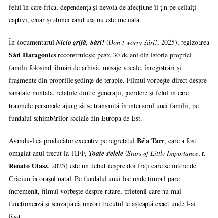
felul în care frica, dependența și nevoia de afecțiune îi țin pe ceilalți
captivi, chiar și atunci când ușa nu este încuiată.
În documentarul
Nicio grijă, Sári!
(
Don’t worry Sári!
, 2025), regizoarea
Sári Haragonics
reconstruiește peste 30 de ani din istoria propriei
familii folosind filmări de arhivă, mesaje vocale, înregistrări și
fragmente din propriile ședințe de terapie. Filmul vorbește direct despre
sănătate mintală, relațiile dintre generații, pierdere și felul în care
traumele personale ajung să se transmită în interiorul unei familii, pe
fundalul schimbărilor sociale din Europa de Est.
Béla Tarr
Avându-l ca producător executiv pe regretatul
, care a fost
omagiat anul trecut la TIFF,
Toate stelele
(
Stars of Little Importance
, r.
Renátó Olasz
, 2025) este un debut despre doi frați care se întorc de
Crăciun în orașul natal. Pe fundalul unui loc unde timpul pare
încremenit, filmul vorbește despre ratare, prietenii care nu mai
funcționează și senzația că uneori trecutul te așteaptă exact unde l-ai
lăsat.