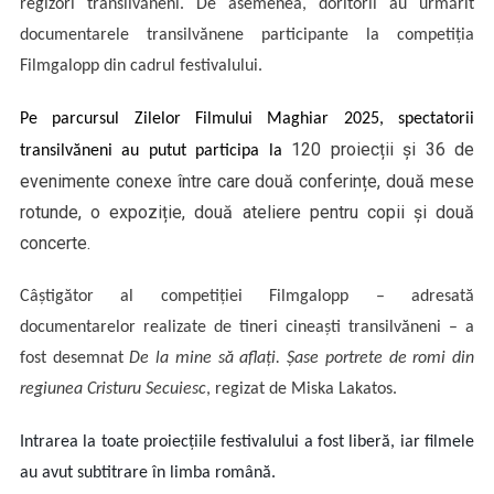
regizori transilvăneni. De asemenea, doritorii au urmărit
documentarele transilvănene participante la competiția
Filmgalopp din cadrul festivalului.
Pe parcursul Zilelor Filmului Maghiar 2025, spectatorii
120 proiecții și 36 de
transilvăneni au putut participa la
evenimente conexe între care două conferințe, două mese
rotunde, o expoziție, două ateliere pentru copii și două
concerte.
Câștigător al competiției Filmgalopp
– adresat
ă
documentarelor realizate de tineri cineaști transilvăneni
–
a
fost desemnat
De la mine să aflați. Șase portrete de romi din
regiunea Cristuru Secuiesc
, regizat de
Miska Lakatos
.
Intrarea la toate proiecțiile festivalului a fost liberă, iar filmele
au avut subtitrare în limba română.