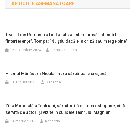
ARTICOLE ASEMANATOARE
articole
Teatrul din România a fost analizat într-o masă rotundă la
”Interferențe”. Tompa: ”Nu știu dacă e în criză sau merge bine”
15 noiembrie 2024
Elena Gadalean
Hramul Mănăstirii Nicula, mare sărbătoare creștină
11 august 2025
Redactia
Ziua Mondială a Teatrului, sărbătorită cu microstagiune, cină
servită de actori şi vizite în culisele Teatrului Maghiar
24 martie 2015
Redactia