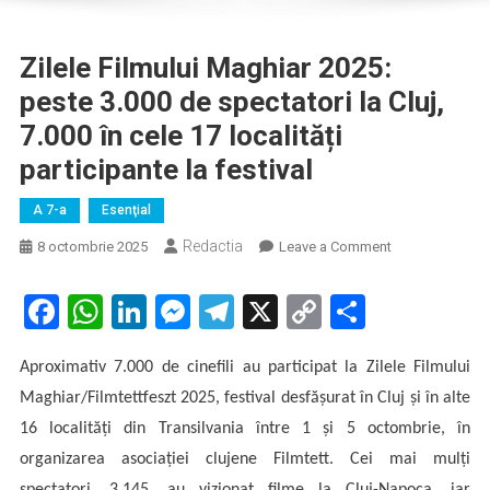
Zilele Filmului Maghiar 2025:
peste 3.000 de spectatori la Cluj,
7.000 în cele 17 localități
participante la festival
A 7-a
Esenţial
Redactia
on
8 octombrie 2025
Leave a Comment
Zilele
Filmului
Facebook
WhatsApp
LinkedIn
Messenger
Telegram
X
Copy
Partaje
Maghiar
Link
2025:
Aproximativ 7.000
de cinefili au participat la Zilele Filmului
peste
3.000
Maghiar
/Filmtettfeszt
2025, festival desfășurat în Cluj și în alte
de
16 localități din Transilvania între 1 și 5 octombrie, în
spectatori
organizarea
asociației clujene Filmtett.
Cei mai mulți
la