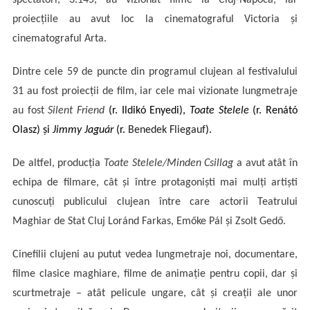
spectatori, 3.145, au vizionat filme la Cluj-Napoca, iar
Cluj,
proiecțiile au avut loc la cinematograful Victoria și
7.000
în
cinematograful Arta.
cele
17
Dintre cele 59 de puncte din programul clujean al festivalului
localități
31 au fost proiec
ții de film, iar cele mai vizionate lungmetraje
participante
au fost
Silent Friend
(r. Ildik
ó Enyedi
),
Toate Stelele
(r. Ren
á
tó
la
Olasz) și
Jimmy Jagu
á
r
(r.
Benedek Fliegauf
).
festival
De altfel, produc
ția
Toate Stelele/Minden Csillag
a avut atât în
echipa de filmare, cât și între protagoniști mai mulți artiști
cunoscuți publicului clujean între care actorii Teatrului
Maghiar de Stat Cluj
Lor
ánd Farkas,
Emőke Pál și Zsolt Ged
ő
.
Cinefilii clujeni au putut vedea
lungmetraje noi, documentare,
filme clasice maghiare, filme de animație pentru copii, dar și
scurtmetraje – atât pelicule ungare, cât și creații ale unor