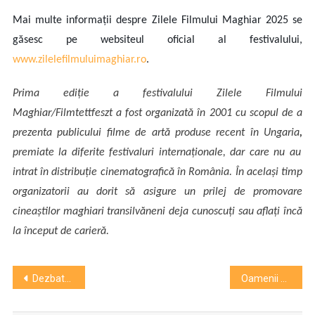
Mai multe informații despre Zilele Filmului Maghiar 2025 se
găsesc pe websiteul oficial al festivalului,
www.zilelefilmuluimaghiar.ro
.
Prima ediţie a festivalului Zilele Filmului
Maghiar/
Filmtettfeszt
a fost organizată în 2001 cu scopul de a
prezenta publicului
filme de artă produse recent în Ungaria
,
premiate la diferite festivaluri internaţionale, dar care nu au
intrat în distribuţie cinematografică în România. În acelaşi timp
organizatorii au dorit să asigure un prilej de promovare
cineaştilor maghiari transilvăneni deja cunoscuţi sau aflaţi încă
la început de carieră.
Navigare
Dezbatere la UBB despre rolul culturii și al artei în configurarea politicilor educaționale. Participă ministrul Daniel David
Oamenii care țes povești și comunități. Îi întâlnești la Forumul Medierii Culturale
în