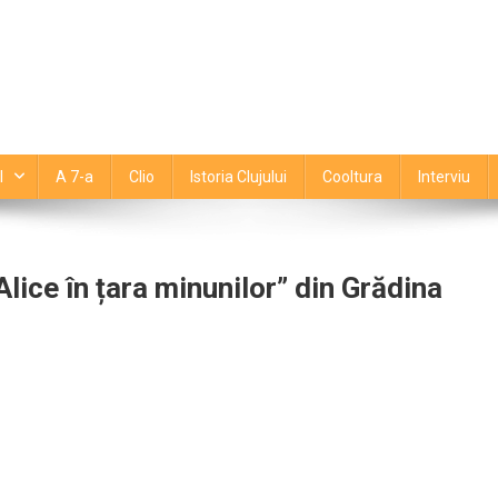
l
A 7-a
Clio
Istoria Clujului
Cooltura
Interviu
Alice în țara minunilor” din Grădina
tajează
i