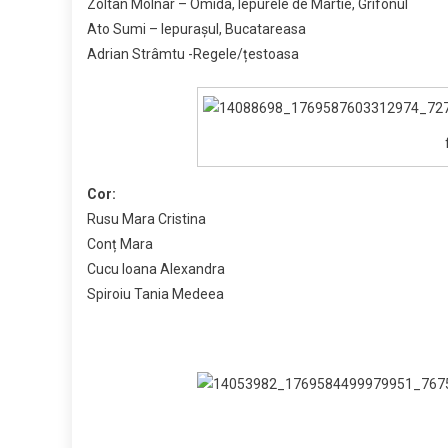
Zoltan Molnar – Omida, Iepurele de Martie, Grifonul
Ato Sumi – Iepurașul, Bucatareasa
Adrian Strâmtu -Regele/țestoasa
Cor:
Rusu Mara Cristina
Conț Mara
Cucu Ioana Alexandra
Spiroiu Tania Medeea