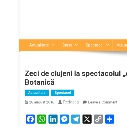
Actualitate
Carte
Spectacol
Vizua
Zeci de clujeni la spectacolul „
Botanică
Actualitate
Spectacol
Redactia
on
28 august 2016
Leave a Comment
Zeci
de
Facebook
WhatsApp
LinkedIn
Messenger
Telegram
X
Copy
Par
clujen