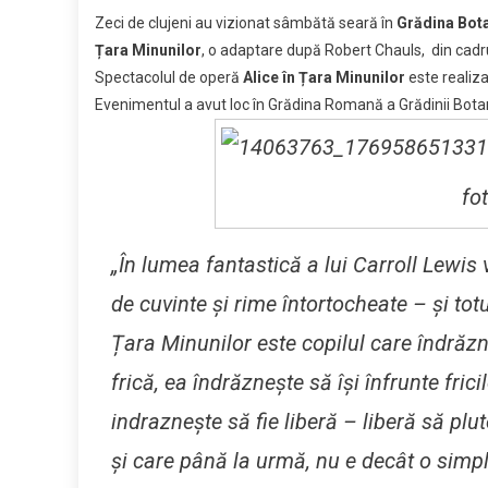
Link
la
Zeci de clujeni au vizionat sâmbătă seară în
Grădina Bot
spect
Țara Minunilor
, o adaptare după Robert Chauls, din cadru
„Alice
Spectacolul de operă
Alice în Țara Minunilor
este realiza
în
Evenimentul a avut loc în Grădina Romană a Grădinii Botan
țara
minuni
din
Grădi
fo
Botan
„În lumea fantastică a lui Carroll Lewis v
de cuvinte și rime întortocheate – și tot
Țara Minunilor este copilul care îndrăzn
frică, ea îndrăznește să își înfrunte frici
indraznește să fie liberă – liberă să pl
și care până la urmă, nu e decât o simpl