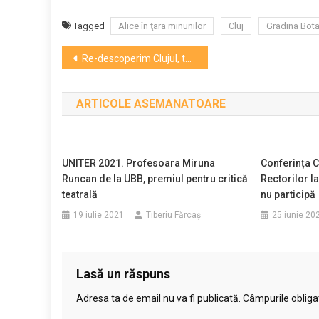
Tagged
Alice în ţara minunilor
Cluj
Gradina Bot
Navigare
Re-descoperim Clujul, turul care face cunoscute frumuseți neștiute ale burgului
în
ARTICOLE ASEMANATOARE
articole
UNITER 2021. Profesoara Miruna
Conferința C
Runcan de la UBB, premiul pentru critică
Rectorilor l
teatrală
nu participă
19 iulie 2021
Tiberiu Fărcaş
25 iunie 20
Lasă un răspuns
Adresa ta de email nu va fi publicată.
Câmpurile obliga