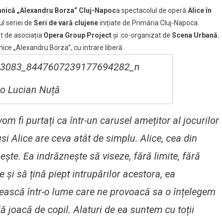
anică „Alexandru Borza” Cluj-Napoc
a spectacolul de operă
Alice în
acolul
l seriei de
Seri de vară clujene
inițiate de Primăria Cluj-Napoca.
t de asociația
Opera Group Project
și co-organizat de
Scena Urbană.
ice „Alexandru Borza”, cu intrare liberă.
lor”
na
to Lucian Nuță
ică
om fi purtați ca într-un carusel amețitor al jocurilor
usi Alice are ceva atât de simplu. Alice, cea din
ește. Ea indrăznește să viseze, fără
limite, fără
le și să țină piept intrupărilor acestora, ea
utească într-o lume care ne provoacă sa o înțelegem
ă joacă de copil. Alaturi de ea suntem cu toții