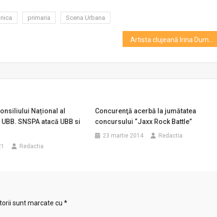
anica
primaria
Scena Urbana
Artista clujeană Irina Dumitrașcu Măgurean, în rezidență la Frans Masereel Centrum din Belgia
onsiliului Național al
Concurenţă acerbă la jumătatea
a UBB. SNSPA atacă UBB si
concursului “Jaxx Rock Battle”
23 martie 2014
Redactia
21
Redactia
torii sunt marcate cu
*