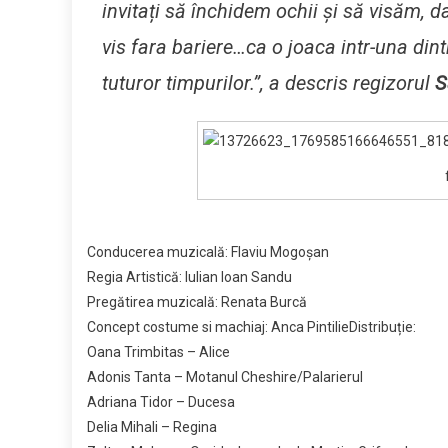
invitați să închidem ochii și să visăm, da
vis fara bariere…ca o joaca intr-una din
tuturor timpurilor.”, a descris regizorul
S
Conducerea muzicală: Flaviu Mogoșan
Regia Artistică: Iulian Ioan Sandu
Pregătirea muzicală: Renata Burcă
Concept costume si machiaj: Anca Pintilie
Distribuție:
Oana Trimbitas – Alice
Adonis Tanta – Motanul Cheshire/Palarierul
Adriana Tidor – Ducesa
Delia Mihali – Regina