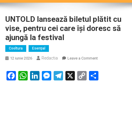
UNTOLD lansează biletul plătit cu
vise, pentru cei care își doresc să
ajungă la festival
Cooltura
Esenţial
Redactia
on
12 iunie 2026
Leave a Comment
UNTOLD
lansează
Facebook
WhatsApp
LinkedIn
Messenger
Telegram
X
Copy
Partaje
biletul
Link
plătit
LD lansează Joy Ticket: biletul plătit cu
cu
vise,
vise, pentru cei care își doresc să
pentru
cei
ajungUNTOă
la festival
care
își