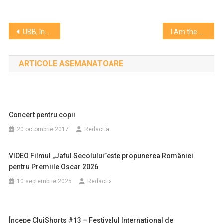
Navigare
UBB, îngrijorată de distorsiuni ale diseminării științei și rezultatelor cercetării, trage un semnal de alarmă pentru mediul academic
I Am the Wind, în programul Festivalului Internațional de Teatru de la Sibiu 2026
în
ARTICOLE ASEMANATOARE
articole
Concert pentru copii
20 octombrie 2017
Redactia
VIDEO Filmul „Jaful Secolului”este propunerea României
pentru Premiile Oscar 2026
10 septembrie 2025
Redactia
Începe ClujShorts #13 – Festivalul Internațional de