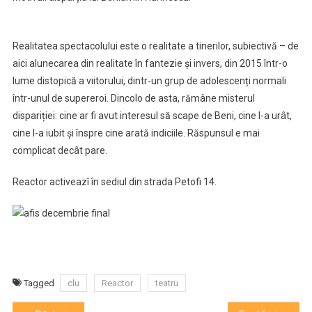
Realitatea spectacolului este o realitate a tinerilor, subiectivă – de
aici alunecarea din realitate în fantezie și invers, din 2015 într-o
lume distopică a viitorului, dintr-un grup de adolescenți normali
într-unul de supereroi. Dincolo de asta, rămâne misterul
dispariției: cine ar fi avut interesul să scape de Beni, cine l-a urât,
cine l-a iubit și înspre cine arată indiciile. Răspunsul e mai
complicat decât pare.
Reactor activeazî în sediul din strada Petofi 14.
Tagged
clu
Reactor
teatru