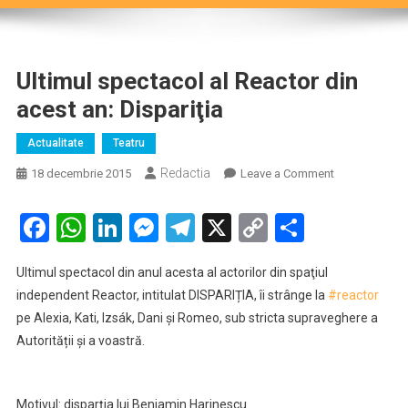
Ultimul spectacol al Reactor din
acest an: Dispariţia
Actualitate
Teatru
Redactia
on
18 decembrie 2015
Leave a Comment
Ultimul
spectacol
Facebook
WhatsApp
LinkedIn
Messenger
Telegram
X
Copy
Partaje
al
Link
Reactor
Ultimul spectacol din anul acesta al actorilor din spaţiul
din
independent Reactor, intitulat DISPARIȚIA, îi strânge la
‪#‎
reactor‬
acest
pe Alexia, Kati, Izsák, Dani și Romeo, sub stricta supraveghere a
an:
Autorității și a voas
tră.
Dispariţia
Motivul: disparția lui Beniamin Harinescu.