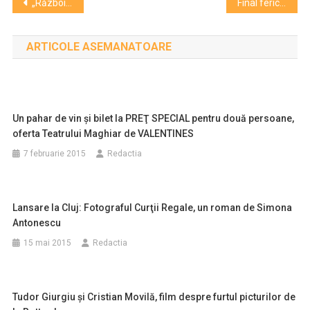
Navigare
„Războiul Stelelor 7: Trezirea Forţei” face sală plină la cinema Florin Piersic
Final fericit pentru Bisericuţa arsă din Parcul Haţieganu. A fost refăcută şi inaugurată de UBB
în
ARTICOLE ASEMANATOARE
articole
Un pahar de vin şi bilet la PREŢ SPECIAL pentru două persoane,
oferta Teatrului Maghiar de VALENTINES
7 februarie 2015
Redactia
Lansare la Cluj: Fotograful Curţii Regale, un roman de Simona
Antonescu
15 mai 2015
Redactia
Tudor Giurgiu şi Cristian Movilă, film despre furtul picturilor de