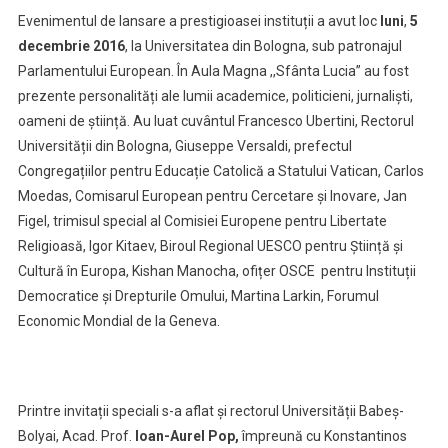
Evenimentul de lansare a prestigioasei instituții a avut loc
luni
,
5
decembrie 2016
, la Universitatea din Bologna, sub patronajul
Parlamentului European. În Aula Magna ,,Sfânta Lucia” au fost
prezente personalități ale lumii academice, politicieni, jurnaliști,
oameni de știință. Au luat cuvântul Francesco Ubertini, Rectorul
Universității din Bologna, Giuseppe Versaldi, prefectul
Congregațiilor pentru Educație Catolică a Statului Vatican, Carlos
Moedas, Comisarul European pentru Cercetare și Inovare, Jan
Figel, trimisul special al Comisiei Europene pentru Libertate
Religioasă, Igor Kitaev, Biroul Regional UESCO pentru Știință și
Cultură în Europa, Kishan Manocha, ofițer OSCE pentru Instituții
Democratice și Drepturile Omului, Martina Larkin, Forumul
Economic Mondial de la Geneva.
Printre invitații speciali s-a aflat și rectorul Universității Babeș-
Bolyai, Acad. Prof.
Ioan-Aurel Pop,
împreună cu Konstantinos