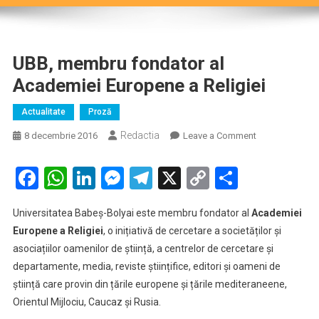
UBB, membru fondator al
Academiei Europene a Religiei
Actualitate
Proză
Redactia
on
8 decembrie 2016
Leave a Comment
UBB,
membru
Facebook
WhatsApp
LinkedIn
Messenger
Telegram
X
Copy
Partaje
fondator
Link
al
Universitatea Babeș-Bolyai este membru fondator al
Academiei
Academiei
Europene a Religiei
, o inițiativă de cercetare a societăților și
Europene
asociațiilor oamenilor de știință, a centrelor de cercetare și
a
departamente, media, reviste științifice, editori și oameni de
Religiei
știință care provin din țările europene și țările mediteraneene,
Orientul Mijlociu, Caucaz și Rusia.