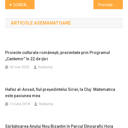
Navigare
SONDAJ: Cărțile anului
Premiile naționale pentru literatură „Nepotu’ lui Thoreau”
în
ARTICOLE ASEMANATOARE
articole
Proiecte culturale româneşti, prezentate prin Programul
„Cantemir” în 22 de ţări
30 mai 2025
Redactia
Hafez al-Assad, fiul preşedintelui Siriei, la Cluj: Matematica
este pasiunea mea
13 iulie 2018
Redactia
Sărbătoarea Anului Nou Bizantin în Parcul Etnografic Hoia