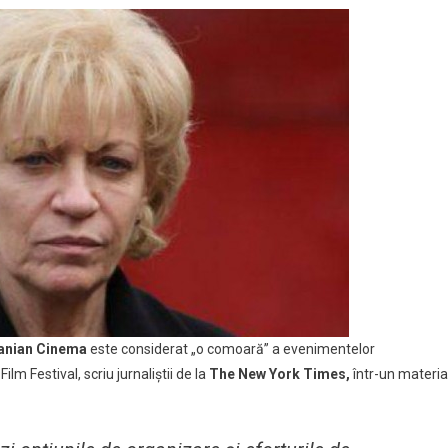
s:
valul
ânesc
ng
s:
ară”
anian Cinema
este considerat „o comoară” a evenimentelor
m Festival, scriu jurnaliştii de la
The New York Times,
într-un materia