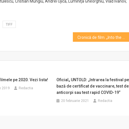
ulescu, Cristian Mungiu, Andrei Ujică, Luminiţa Gheorghiu, Vlad Ivanov,
TIFF
Cronică de film. „Into the White” – atunci când adeziunea încetează să mai conteze
ilmele pe 2020. Vezi lista!
Oficial„ UNTOLD: „Intrarea la festival p
bază de certificat de vaccinare, test de
e 2019
Redactia
anticorpi sau test rapid COVID-19”
20 februarie 2021
Redactia