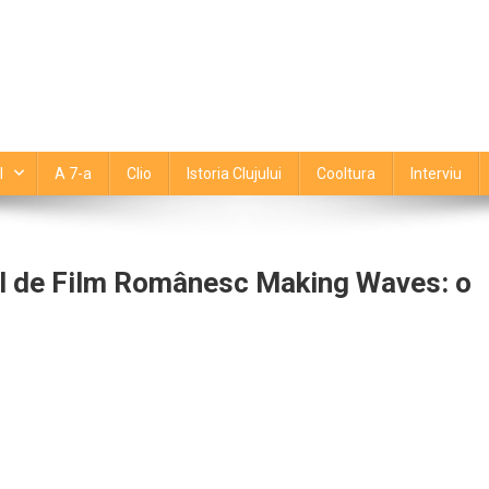
l
A 7-a
Clio
Istoria Clujului
Cooltura
Interviu
ul de Film Românesc Making Waves: o
tajează