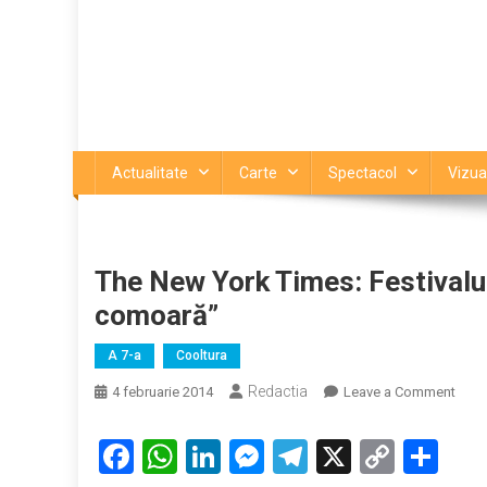
Actualitate
Carte
Spectacol
Vizua
The New York Times: Festival
comoară”
A 7-a
Cooltura
Redactia
on
4 februarie 2014
Leave a Comment
The
New
Facebook
WhatsApp
LinkedIn
Messenger
Telegram
X
Copy
Par
York