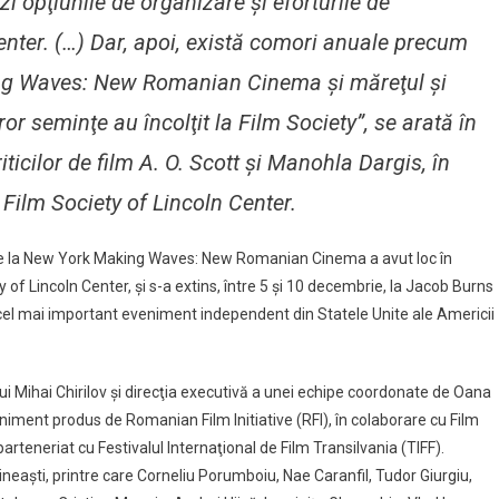
zi opţiunile de organizare şi eforturile de
Center. (…) Dar, apoi, există comori anuale precum
ng Waves: New Romanian Cinema şi măreţul şi
or seminţe au încolţit la Film Society”, se arată în
icilor de film A. O. Scott şi Manohla Dargis, în
 Film Society of Lincoln Center.
 de la New York Making Waves: New Romanian Cinema a avut loc în
of Lincoln Center, şi s-a extins, între 5 şi 10 decembrie, la Jacob Burns
l mai important eveniment independent din Statele Unite ale Americii
a lui Mihai Chirilov şi direcţia executivă a unei echipe coordonate de Oana
nt produs de Romanian Film Initiative (RFI), în colaborare cu Film
arteneriat cu Festivalul Internaţional de Film Transilvania (TIFF).
ineaşti, printre care Corneliu Porumboiu, Nae Caranfil, Tudor Giurgiu,