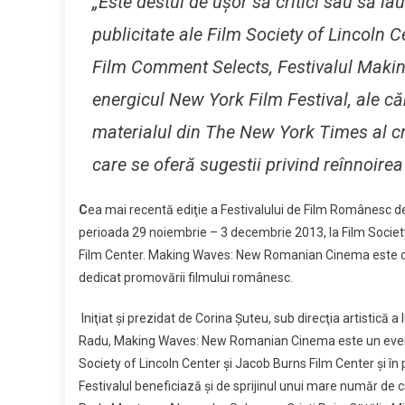
„Este destul de uşor să critici sau să lau
publicitate ale Film Society of Lincoln 
Film Comment Selects, Festivalul Maki
energicul New York Film Festival, ale căr
materialul din The New York Times al crit
care se oferă sugestii privind reînnoirea
C
ea mai recentă ediţie a Festivalului de Film Românesc
perioada 29 noiembrie – 3 decembrie 2013, la Film Society 
Film Center. Making Waves: New Romanian Cinema este ce
dedicat promovării filmului românesc.
Iniţiat şi prezidat de Corina Şuteu, sub direcţia artistică 
Radu, Making Waves: New Romanian Cinema este un evenime
Society of Lincoln Center şi Jacob Burns Film Center şi în p
Festivalul beneficiază şi de sprijinul unui mare număr de c