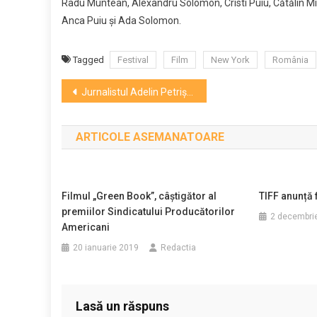
Radu Muntean, Alexandru Solomon, Cristi Puiu, Cătălin Mit
Anca Puiu şi Ada Solomon.
Tagged
Festival
Film
New York
România
Navigare
Jurnalistul Adelin Petrişor la Serile Clujul Cultural, prima ediţie!
în
ARTICOLE ASEMANATOARE
articole
Filmul „Green Book”, câştigător al
TIFF anunță f
premiilor Sindicatului Producătorilor
2 decembri
Americani
20 ianuarie 2019
Redactia
Lasă un răspuns