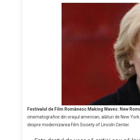
Link
Time
Festi
de
Film
Rom
Maki
Wave
o
como
Festivalul de Film Românesc Making Waves: New Rom
cinematografice din oraşul american, alături de New York Fil
despre modernizarea Film Society of Lincoln Center.