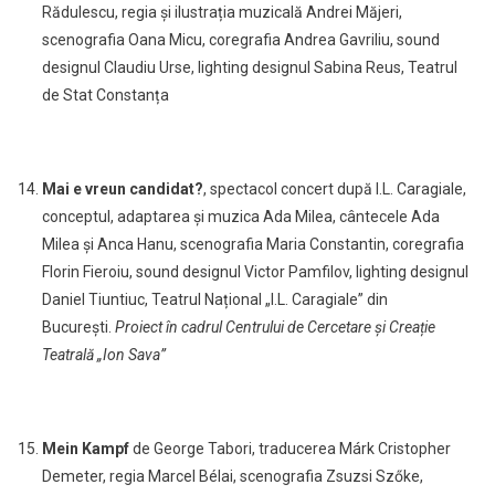
Rădulescu, regia și ilustrația muzicală Andrei Măjeri,
scenografia Oana Micu, coregrafia Andrea Gavriliu, sound
designul Claudiu Urse, lighting designul Sabina Reus, Teatrul
de Stat Constanța
Mai e vreun candidat?
, spectacol concert după I.L. Caragiale,
conceptul, adaptarea și muzica Ada Milea, cântecele Ada
Milea și Anca Hanu, scenografia Maria Constantin, coregrafia
Florin Fieroiu, sound designul Victor Pamfilov, lighting designul
Daniel Tiuntiuc, Teatrul Național „I.L. Caragiale” din
București.
Proiect în cadrul Centrului de Cercetare și Creație
Teatrală „Ion Sava”
Mein Kampf
de George Tabori, traducerea Márk Cristopher
Demeter, regia Marcel Bélai,
s
cenografia Zsuzsi Szőke,