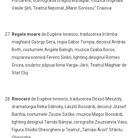
Purcărete,
s
cenografia Dragoș Buhagiar, muzica originală
Vasile Șirli,
Teatrul Național „Marin Sorescu” Craiova
Regele moare
de Eugène Ionesco, traducerea în limba
maghiară György Gera, regia Gábor Tompa, decorul András
Both, costumele Angéla Balogh, muzica Csaba Boros,
mişcarea scenică Ferenc Sinkó, lighting designul Romeo
Groza, sculptor păpuși Ilona Varga-Járó, Teatrul Maghiar de
Stat Cluj
Rinocerii
de
Eugène Ionesco,
traducerea Dezső Mészöly,
dramaturgia Réka Dálnoky, László Bocsárdi
,
decorul József
Bartha, costumele Zsuzsi Szőke, muzica Magor Bocsárdi,
lighting designul Tamás Bányai, coregrafia Zsuzsanna Vass,
Figura Stúdió Gheorgheni și Teatrul „Tamási Áron” Sfântu
Gheorghe