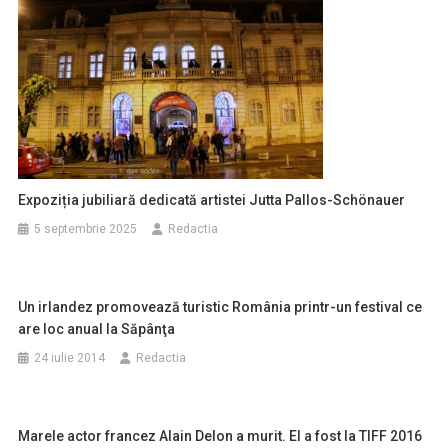
Expoziția jubiliară dedicată artistei Jutta Pallos-Schönauer
5 septembrie 2025
Redactia
Un irlandez promovează turistic România printr-un festival ce
are loc anual la Săpânţa
24 iulie 2014
Redactia
Marele actor francez Alain Delon a murit. El a fost la TIFF 2016