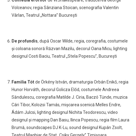
Comedia erorilor
de W.Shakespeare, traducerea George
Volceanov, regia Sânziana Stoican, scenografia Valentin
Vârlan, Teatrul „Nottara” București
De profundis
,
după Oscar Wilde, regia, coregrafia, costumele
și coloana sonoră Răzvan Mazilu, decorul Oana Micu, lighting
designul Costi Baciu, Teatrul „Stela Popescu”, București
Familia Tót
de
Örkény István
,
dramaturgia Orbán Enikő
, regia
Hunor Horváth, decorul Golicza Előd, costumele Andreea
Săndulescu,
coregrafia Matilde J. Ciria, Baczó Tünde, muzica
Cári Tibor, Kolozsi Tamás, mișcarea scenică Melles Endre,
Ádám Julcsi, lighting designul Nichita Teodorescu, video
designul și mapping Dan Basu, Ilinca Popescu, regia film Laura
Brumă, soundscapes DJ K-Lu, sound designul Kupán Zsolt,
Teatrul Maghiar de Stat „Csiky Gergely” Timișoara