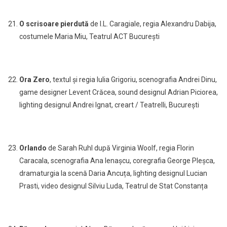
O scrisoare pierdută
de I.L. Caragiale, regia Alexandru Dabija,
costumele Maria Miu, Teatrul ACT București
Ora Zero
, textul și regia Iulia Grigoriu, scenografia Andrei Dinu,
game designer Levent Crăcea, sound designul Adrian Piciorea,
lighting designul Andrei Ignat, creart / Teatrelli, București
Orlando
de Sarah Ruhl după Virginia Woolf, regia Florin
Caracala, scenografia Ana Ienașcu, coregrafia George Pleșca,
dramaturgia la scenă Daria Ancuța, lighting designul Lucian
Prasti, video designul Silviu Luda, Teatrul de Stat Constanța