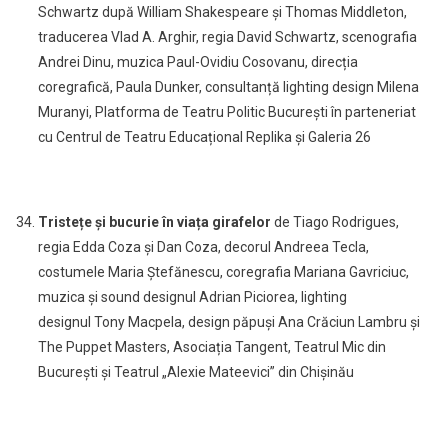
Schwartz după William Shakespeare și Thomas Middleton,
traducerea Vlad A. Arghir, regia David Schwartz, scenografia
Andrei Dinu, muzica Paul-Ovidiu Cosovanu, direcția
coregrafică, Paula Dunker, consultanță lighting design Milena
Muranyi, Platforma de Teatru Politic București în parteneriat
cu Centrul de Teatru Educațional Replika și Galeria 26
Tristețe și bucurie în viața girafelor
de Tiago Rodrigues,
regia Edda Coza și Dan Coza, decorul Andreea Tecla,
costumele Maria Ștefănescu, coregrafia Mariana Gavriciuc,
muzica și sound designul Adrian Piciorea, lighting
designul Tony Macpela, design păpuși Ana Crăciun Lambru și
The Puppet Masters, Asociația Tangent, Teatrul Mic din
București și Teatrul „Alexie Mateevici” din Chișinău