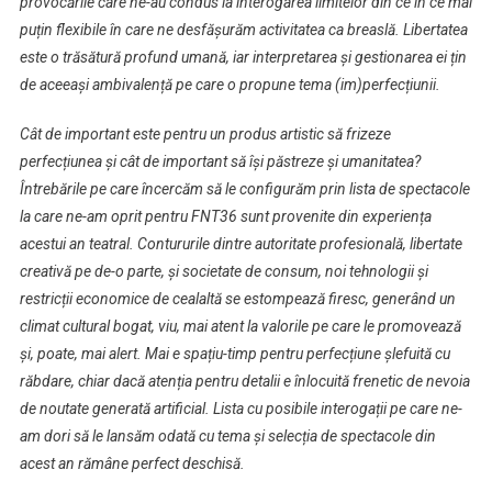
provocările care ne-au condus la interogarea limitelor din ce în ce mai
puțin flexibile în care ne desfășurăm activitatea ca breaslă. Libertatea
este o trăsătură profund umană, iar interpretarea și gestionarea ei țin
de aceeași ambivalență pe care o propune tema (im)perfecțiunii.
Cât de important este pentru un produs artistic să frizeze
perfecțiunea și cât de important să își păstreze și umanitatea?
Întrebările pe care încercăm să le configurăm prin lista de spectacole
la care ne-am oprit pentru FNT36 sunt provenite din experiența
acestui an teatral. Contururile dintre autoritate profesională, libertate
creativă pe de-o parte, și societate de consum, noi tehnologii și
restricții economice de cealaltă se estompează firesc, generând un
climat cultural bogat, viu, mai atent la valorile pe care le promovează
și, poate, mai alert. Mai e spațiu-timp pentru perfecțiune șlefuită cu
răbdare, chiar dacă atenția pentru detalii e înlocuită frenetic de nevoia
de noutate generată artificial. Lista cu posibile interogații pe care ne-
am dori să le lansăm odată cu tema și selecția de spectacole din
acest an rămâne perfect deschisă.