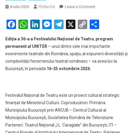
Redactia
on
8 iulie 2026
Leave a Comment
TEATRU.
Ce
Facebook
WhatsApp
LinkedIn
Messenger
Telegram
X
Copy
Partaje
spectacole
Link
clujene
Ediția a 36-a a Festivalului Național de Teatru
,
program
au
permanent al UNITER
– unul dintre cele mai importante
fost
evenimente teatrale din România, spațiu al expunerii diversității și
selectate
complexității fenomenului teatral românesc – va avea loc la
la
Festivalul
București, în perioada
16-25 octombrie 2026
.
Național
de
Teatru
Festivalul Național de Teatru este un proiect cultural strategic
finanțat de Ministerul Culturii. Coproducători: Primăria
Municipiului București prin ARCUB – Centrul Cultural al
Municipiului București, Societatea Română de Televiziune.
Parteneri: Teatrul Național „I.L. Caragiale” din București, ITI –
Centrul Român al Institutului Internaţional de Teatru. Partener