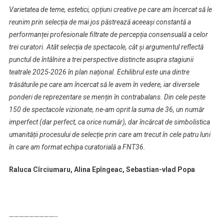
Varietatea de teme, estetici, opțiuni creative pe care am încercat să le
reunim prin selecția de mai jos păstrează aceeași constantă a
performanței profesionale filtrate de percepția consensuală a celor
trei curatori. Atât selecția de spectacole, cât și argumentul reflectă
punctul de întâlnire a trei perspective distincte asupra stagiunii
teatrale 2025-2026 în plan național. Echilibrul este una dintre
trăsăturile pe care am încercat să le avem în vedere, iar diversele
ponderi de reprezentare se mențin în contrabalans. Din cele peste
150 de spectacole vizionate, ne-am oprit la suma de 36, un număr
imperfect (dar perfect, ca orice număr), dar încărcat de simbolistica
umanității procesului de selecție prin care am trecut în cele patru luni
în care am format echipa curatorială a FNT36.
Raluca Cîrciumaru, Alina Epîngeac, Sebastian-vlad Popa
………………………..