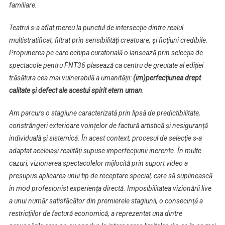
familiare.
Teatrul s-a aflat mereu la punctul de intersecție dintre realul
multistratificat, filtrat prin sensibilități creatoare, și ficțiuni credibile.
Propunerea pe care echipa curatorială o lansează prin selecția de
spectacole pentru FNT36 plasează ca centru de greutate al ediției
trăsătura cea mai vulnerabilă a umanității:
(im)perfecțiunea drept
calitate și defect ale acestui spirit etern uman
.
Am parcurs o stagiune caracterizată prin lipsă de predictibilitate,
constrângeri exterioare voințelor de factură artistică și nesiguranță
individuală și sistemică. În acest context, procesul de selecție s-a
adaptat aceleiași realități supuse imperfecțiunii inerente. În multe
cazuri, vizionarea spectacolelor mijlocită prin suport video a
presupus aplicarea unui tip de receptare special, care să suplinească
în mod profesionist experiența directă. Imposibilitatea vizionării live
a unui număr satisfăcător din premierele stagiunii, o consecință a
restricțiilor de factură economică, a reprezentat una dintre