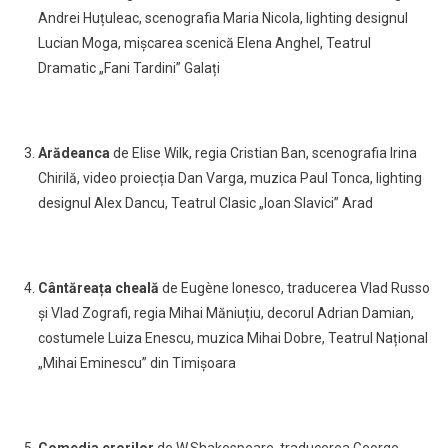
Andrei Huțuleac, scenografia Maria Nicola, lighting designul
Lucian Moga, mișcarea scenică Elena Anghel, Teatrul
Dramatic
„
Fani Tardini” Galați
Arădeanca
de Elise Wilk, regia Cristian Ban, scenografia Irina
Chirilă, video proiecția Dan Varga, muzica Paul Tonca, lighting
designul Alex Dancu, Teatrul Clasic „Ioan Slavici” Arad
Cântăreața cheală
de Eugène Ionesco, traducerea Vlad Russo
și Vlad Zografi, regia Mihai Măniuțiu, decorul Adrian Damian,
costumele Luiza Enescu, muzica Mihai Dobre, Teatrul Național
„Mihai Eminescu” din Timișoara