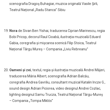
scenografia Dragoş Buhagiar, muzica originală Vasile Şirli,
Teatrul Național „Radu Stanca” Sibiu
Nora
de Sivan Ben Yishai, traducerea Ciprian Marinescu, regia
Bobi Pricop, decorul Raul Cioabă, ilustrația muzicală Eduard
Gabia, coregrafia și mișcarea scenică Filip Stoica, Teatrul
Național Târgu Mureș – Compania „Liviu Rebreanu”
Oameni și zei
, textul, regia și ilustrația muzicală Andrei Măjeri,
traducerea Mária Albert, scenografia Adrian Balcău,
coregrafia Andrea Gavriliu, consultant muzical Katalin Incze G.,
sound design Adrian Piciorea, video designul Andrei Cozlac,
lighting designul Samu Trucza, Teatrul Național Târgu-Mureș
– Compania „Tompa Miklós”