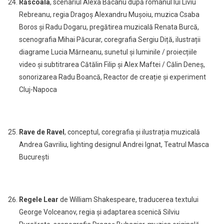
Răscoala
, scenariul Alexa Băcanu după romanul lui Liviu
Rebreanu, regia Dragoș Alexandru Mușoiu, muzica Csaba
Boros și Radu Dogaru, pregătirea muzicală Renata Burcă,
scenografia Mihai Păcurar, coregrafia Sergiu Diță, ilustrații
diagrame Lucia Mărneanu, sunetul și luminile / proiecțiile
video și subtitrarea Cătălin Filip și Alex Maftei / Călin Deneș,
sonorizarea Radu Boancă, Reactor de creație și experiment
Cluj-Napoca
Rave de Ravel
,
conceptul, coregrafia și ilustrația muzicală
Andrea Gavriliu, lighting designul Andrei Ignat,
Teatrul Masca
București
Regele Lear
de William Shakespeare, traducerea textului
George Volceanov,
r
egia și adaptarea scenică Silviu