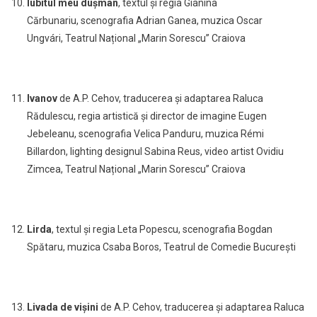
Iubitul meu dușman
, textul și regia
Gianina
Cărbunariu
,
scenografia Adrian Ganea
,
muzica Oscar
Ungvári,
Teatrul Național „Marin Sorescu” Craiova
Ivanov
de A.P. Cehov, traducerea și adaptarea Raluca
Rădulescu, regia artistică și director de imagine Eugen
Jebeleanu, scenografia Velica Panduru, muzica Rémi
Billardon, lighting designul Sabina Reus, video artist Ovidiu
Zimcea, Teatrul Național „Marin Sorescu” Craiova
Lirda
, textul și regia Leta Popescu, scenografia Bogdan
Spătaru, muzica Csaba Boros,
Teatrul de Comedie București
Livada de vișini
de A.P. Cehov, traducerea și adaptarea Raluca