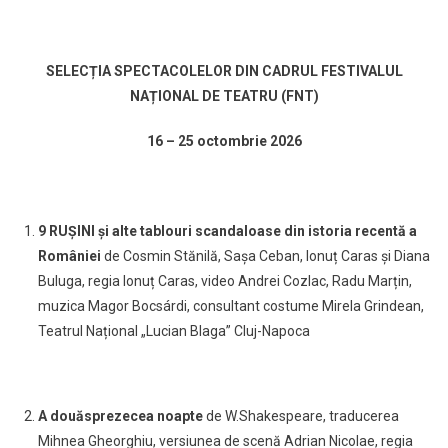
SELECȚIA SPECTACOLELOR DIN CADRUL FESTIVALUL
NAȚIONAL DE TEATRU (FNT)
16 – 25 octombrie 2026
9 RUȘINI și alte tablouri scandaloase din istoria recentă a
României
de Cosmin Stănilă, Sașa Ceban, Ionuț Caras și Diana
Buluga, regia Ionuț Caras, video Andrei Cozlac, Radu Marțin,
muzica Magor Bocsárdi, consultant costume Mirela Grindean,
Teatrul Național „Lucian Blaga” Cluj-Napoca
A douăsprezecea noapte
de W.Shakespeare, traducerea
Mihnea Gheorghiu, versiunea de scenă Adrian Nicolae, regia