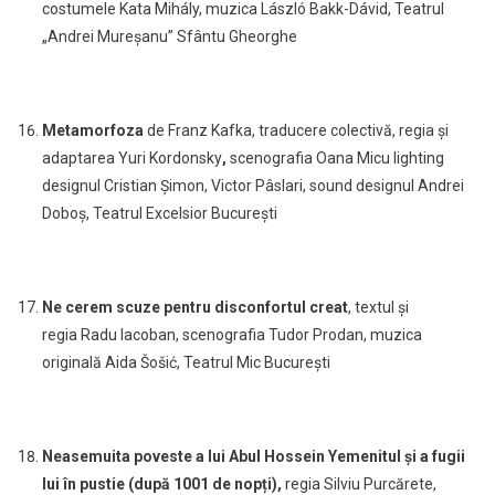
costumele Kata Mihály, muzica László Bakk-Dávid, Teatrul
„Andrei Mureșanu” Sfântu Gheorghe
Metamorfoza
de Franz Kafka, traducere colectivă, regia și
adaptarea Yuri Kordonsky
,
scenografia Oana Micu
lighting
designul Cristian Șimon, Victor Pâslari, sound designul Andrei
Doboș, Teatrul Excelsior București
Ne cerem scuze pentru disconfortul creat
, textul și
regia
Radu Iacoban, scenografia Tudor Prodan, muzica
originală Aida Šošić, Teatrul Mic București
Neasemuita poveste a lui Abul Hossein Yemenitul și a fugii
lui în pustie (după 1001 de nopți),
regia Silviu Purcărete,