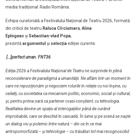
media tradițional: Radio România.
Echipa curatorială a Festivalului Național de Teatru 2026, formată
din criticii de teatru
Raluca Cîrciumaru
,
Alina
Epîngeac
și
Sebastian-vlad Popa
,
prezintă
argumentul
și
selecția
ediției curente.
[…]perfect uman. FNT36
Ediția 2026 a Festivalului Național de Teatru ne surprinde în plină
reconsiderare de paradigmă a umanității. Ne aflăm într-un moment în
care ne repoziționăm și negociem rolurile în relație cu noi înșine, cu
ceilalți, cu societatea ca mecanism politic, economic, social și cultural,
și, pentru prima oară ca partener cvasi-conștient, cu tehnologia.
Realitatea devine un spațiu al interogațiilor până de curând
improbabile, care se deschid în cascadă. În lume și pe scenă se naște
un dialog viu și polemic între natură – din ce în ce mai
antropomorfizată – și tehnologie – cu trăsături tot mai recognoscibil