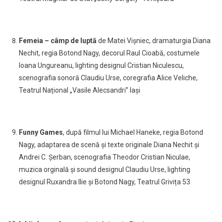
Femeia – câmp de luptă
de Matei Vișniec, dramaturgia Diana
Nechit, regia Botond Nagy,
decorul Raul Cioabă, costumele
Ioana Ungureanu
,
lighting designul Cristian Niculescu,
scenografia sonoră Claudiu Urse, coregrafia Alice Veliche
,
Teatrul Național „Vasile Alecsandri” Iași
Funny Games
,
după filmul lui Michael Haneke, regia
Botond
Nagy, adaptarea de scenă și texte originale Diana Nechit și
Andrei C. Șerban, scenografia Theodor Cristian Niculae,
muzica orginală și sound designul Claudiu Urse, lighting
designul Ruxandra Ilie și Botond Nagy, Teatrul Grivița 53