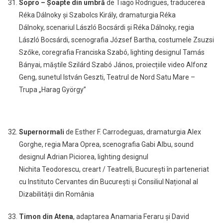
Sopro – Șoapte din umbră
de Tiago Rodrigues,
traducerea
Réka Dálnoky și Szabolcs Király, dramaturgia
Réka
Dálnoky,
scenariul László Bocsárdi și Réka Dálnoky, regia
László Bocsárdi, scenografia
József Bartha
, costumele
Zsuzsi
Szőke, coregrafia Franciska Szabó, lighting designul Tamás
Bányai, măștile Szilárd Szabó János, proiecțiile video Alfonz
Geng, sunetul István Geszti, Teatrul de Nord Satu Mare –
Trupa „Harag György”
Supernormali
de Esther F. Carrodeguas, dramaturgia Alex
Gorghe, regia Mara Oprea, scenografia Gabi Albu, sound
designul Adrian Piciorea, lighting designul
Nichita Teodorescu, creart / Teatrelli, București în parteneriat
cu Instituto Cervantes din București și Consiliul Național al
Dizabilității din România
Timon din Atena
, adaptarea Anamaria Feraru și David