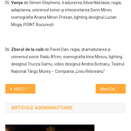
Vanya
de Simon Stephens, traducerea Silvia Năstasie, regia,
adaptarea, universul sonor și interpretarea Sorin Miron,
scenografia Ariana Miron-Presan, lighting designul Lucian
Moga, POINT București
Zborul de la cuib
de Pavel Dan, regia, dramatizarea și
universul sonor Radu Afrim, scenografia Irina Moscu, lighting
designul Trucza Samu, video designul Andrei Botnaru, Teatrul
Național Târgu Mureș – Compania „Liviu Rebreanu”
Navigare
VIDEO. ”Umbra tatălui meu” intră în cinematografe
Matt Damon nu a mai jucat niciodată într-un film atât de „dificil şi solicitant” precum „Odiseea”
în
ARTICOLE ASEMANATOARE
articole