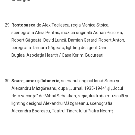
Rostopasca
de Alex Tocilescu, regia Monica Stoica,
scenografia Alina Pențac, muzica originală Adrian Piciorea,
Robert Găgeată, David Luncă, Damian Gerard, Robert Anton,
coregrafia Tamara Găgeatu, lighting designul Dani
Buglea,
Asociația Hearth / Casa Kerim, București
Soare, amor și întuneric
, scenariul original Ionuț Sociu și
Alexandru Mâzgăreanu, după „Jurnal. 1935-1944” și „Jocul
de-a vacanța” de Mihail Sebastian, regia, ilustrația muzicală și
lighting designul Alexandru Mâzgăreanu, scenografia
Alexandra Boerescu, Teatrul Tineretului Piatra Neamț