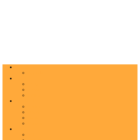
Actualitate
Agenda
Carte
Proză
Poezie
Critică
Spectacol
Teatru
Operă
Dans
Muzica
Vizual
Foto