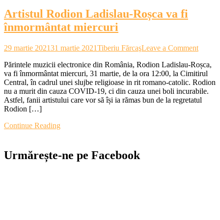
pe
Artistul Rodion Ladislau-Roșca va fi
muzica
sa
înmormântat miercuri
on
29 martie 2021
31 martie 2021
Tiberiu Fărcaş
Leave a Comment
Artistu
Părintele muzicii electronice din România, Rodion Ladislau-Roșca,
Rodio
va fi înmormântat miercuri, 31 martie, de la ora 12:00, la Cimitirul
Ladisl
Central, în cadrul unei slujbe religioase in rit romano-catolic. Rodion
Roșca
nu a murit din cauza COVID-19, ci din cauza unei boli incurabile.
va
Astfel, fanii artistului care vor să își ia rămas bun de la regretatul
fi
Rodion […]
înmorm
miercu
Continue Reading
Urmărește-ne pe Facebook