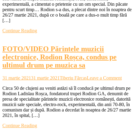
experimentală, a cimentat o prietenie cu un om special. Din păcate
mele
pentru scurt timp… Rodion s-a dus, a plecat dintre noi în noaptea de
cu
26/27 martie 2021, după ce o boală pe care a dus-o mult timp fără
Rodion
[…]
Continue Reading
FOTO/VIDEO Părintele muzicii
electronice, Rodion Roșca, condus pe
ultimul drum pe muzica sa
on
31 martie 2021
31 martie 2021
Tiberiu Fărcaş
Leave a Comment
FOTO
Circa 50 de clujeni au veniti astăzi să îl conducă pe ultimul drum pe
Părinte
Rodion Ladislau Roșca, fondatorul trupei Rodion GA, denumit de
muzici
presa de specialitate părintele muzicii electronice românești, datorită
electro
muzicii sale speciale, electro-rock, experimentală, din anii 70-80, în
Rodio
comunism dar și după. Rodion a decedat în noaptea de 26/27 martie
Roșca,
2021, în spital, […]
condus
pe
Continue Reading
ultimul
drum