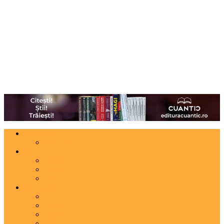
Actualitate
Agenda
Carte
Proză
Poezie
Critică
Spectacol
Teatru
Operă
Dans
Muzica