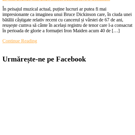
CRONICĂ:
În peisajul muzical actual, puține lucruri ar putea fi mai
Iron
impresionante ca imaginea unui Bruce Dickinson care, în ciuda unei
Maiden
bătălii câștigate relativ recent cu cancerul și vârstei de 67 de ani,
–
reușește cumva să cânte în același registru de tenor care l-a consacrat
Sfârșitul
în perioada de glorie a formației Iron Maiden acum 40 de […]
sau
renașterea
Continue Reading
unei
lumi?
Urmărește-ne pe Facebook