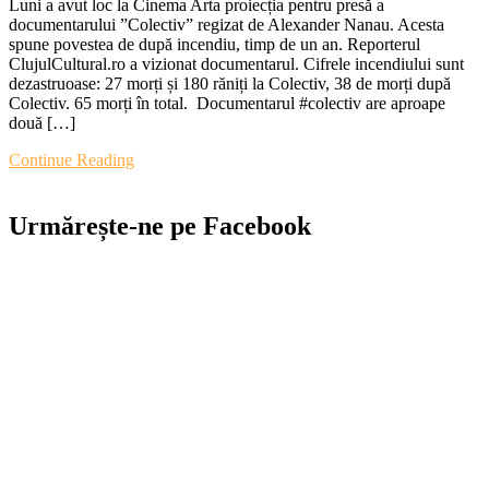
Luni a avut loc la Cinema Arta proiecția pentru presă a
nu
documentarului ”Colectiv” regizat de Alexander Nanau. Acesta
sunt
spune povestea de după incendiu, timp de un an. Reporterul
oame
ClujulCultural.ro a vizionat documentarul. Cifrele incendiului sunt
Cu
dezastruoase: 27 morți și 180 răniți la Colectiv, 38 de morți după
e
Colectiv. 65 morți în total. Documentarul #colectiv are aproape
doc
două […]
desp
trag
Continue Reading
din
club
Cole
Urmărește-ne pe Facebook