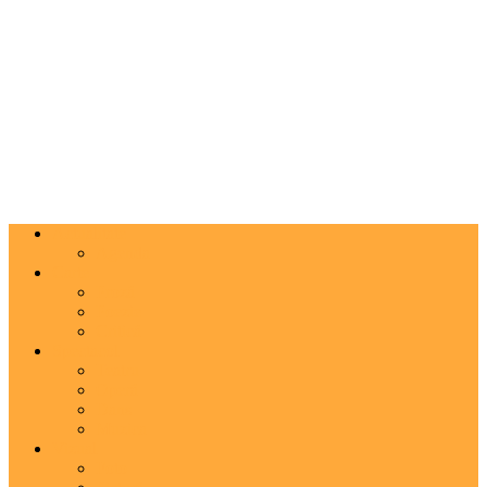
Actualitate
Agenda
Carte
Proză
Poezie
Critică
Spectacol
Teatru
Operă
Dans
Muzica
Vizual
Foto