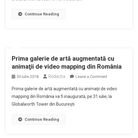
personalităţi
din
Continue Reading
peste
15
ţări
Prima galerie de artă augmentată cu
animaţii de video mapping din România
Redactia
on
30 iulie 2018
Leave a Comment
Prima
Prima galerie de artă augmentată cu animaţii de video
galerie
mapping din România va fi inaugurată, pe 31 iulie, la
de
Globalworth Tower din Bucureşti
artă
augmentată
cu
Continue Reading
animaţii
de