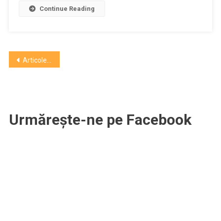
cu
Continue Reading
apă
şi
bere
Navigare
Articole mai vechi
în
articole
Urmărește-ne pe Facebook