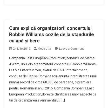
premierilor
!
Cum explică organizatorii concertului
Robbie Williams cozile de la standurile
cu apă şi bere
Redactia
on
24 iulie 2015
Leave a Comment
Cum
Compania East European Production, condusă de Marcel
explică
Avram, unul din organizatorii concertului Robbie Williams –
organizatorii
Let Me Entertain You, alături de D&D Entertainment,
concertului
condusa de Denise Comănescu, anunță înregistrarea unui
Robbie
Williams
număr record de circa 60.000 de persoane, o premieră
cozile
pentru România în anul 2015. Compania Compania East
de
European Production,dorește clarificarea unor aspecte ce
la
țin de organizarea evenimentului. […]
standurile