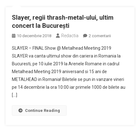
festival
din
Slayer, regii thrash-metal-ului, ultim
Capitală
concert la București
Redactia
la
10 decembrie 2018
2 comentarii
Slayer,
SLAYER – FINAL Show @ Metalhead Meeting 2019
regii
SLAYER va canta ultimul show din cariera in Romania la
thrash-
Bucuresti, pe 10 iulie 2019 la Arenele Romane in cadrul
metal-
Metalhead Meeting 2019 aniversand si 15 ani de
ului,
ultim
METALHEAD in Romania! Biletele se pun in vanzare vineri
concert
pe 14 decembrie la ora 10:00 iar primele 1000 de bilete au
la
[…]
București
Continue Reading