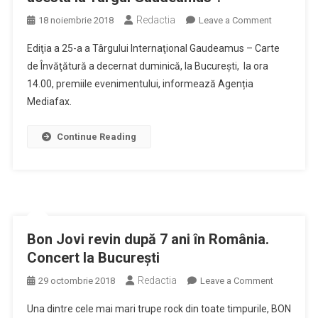
Redactia
on
18 noiembrie 2018
Leave a Comment
Care
Ediţia a 25-a a Târgului Internaţional Gaudeamus – Carte
a
de Învăţătură a decernat duminică, la București, la ora
fost
14.00, premiile evenimentului, informează Agenția
cea
Mediafax.
mai
râvnită
carte
Continue Reading
de
anul
acesta
la
Târgul
Gaudeamu
Bon Jovi revin după 7 ani în România.
?
Concert la București
Redactia
on
29 octombrie 2018
Leave a Comment
Bon
Una dintre cele mai mari trupe rock din toate timpurile, BON
Jovi