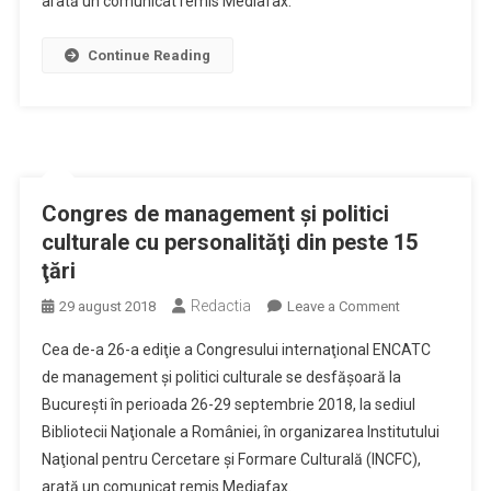
arată un comunicat remis Mediafax.
personalităţi
din
Continue Reading
peste
15
ţări
Congres de management şi politici
culturale cu personalităţi din peste 15
ţări
Redactia
on
29 august 2018
Leave a Comment
Congres
Cea de-a 26-a ediţie a Congresului internaţional ENCATC
de
de management şi politici culturale se desfăşoară la
management
Bucureşti în perioada 26-29 septembrie 2018, la sediul
şi
Bibliotecii Naţionale a României, în organizarea Institutului
politici
culturale
Naţional pentru Cercetare şi Formare Culturală (INCFC),
cu
arată un comunicat remis Mediafax.