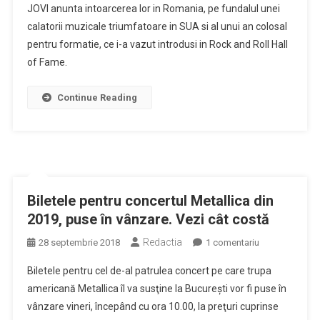
JOVI anunta intoarcerea lor in Romania, pe fundalul unei
revin
calatorii muzicale triumfatoare in SUA si al unui an colosal
după
pentru formatie, ce i-a vazut introdusi in Rock and Roll Hall
7
ani
of Fame.
în
România.
Continue Reading
Concert
la
București
Biletele pentru concertul Metallica din
2019, puse în vânzare. Vezi cât costă
Redactia
la
28 septembrie 2018
1 comentariu
Biletele
Biletele pentru cel de-al patrulea concert pe care trupa
pentru
americană Metallica îl va susţine la Bucureşti vor fi puse în
concertul
vânzare vineri, începând cu ora 10.00, la preţuri cuprinse
Metallica