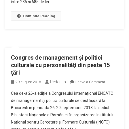
între 235 şi 685 de lei.
din
2019,
puse
Continue Reading
în
vânzare.
Vezi
cât
costă
Congres de management şi politici
culturale cu personalităţi din peste 15
ţări
Redactia
on
29 august 2018
Leave a Comment
Congres
Cea de-a 26-a ediţie a Congresului internaţional ENCATC
de
de management şi politici culturale se desfăşoară la
management
Bucureşti în perioada 26-29 septembrie 2018, la sediul
şi
Bibliotecii Naţionale a României, în organizarea Institutului
politici
culturale
Naţional pentru Cercetare şi Formare Culturală (INCFC),
cu