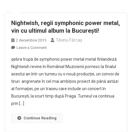
Nightwish, regii symphonic power metal,
vin cu ultimul album la Bucureşti!
Tiberiu Fărcaş
2 decembrie 2015
on
Leave a Comment
Nightwish,
qebra trupă de symphonic power metal metal finlandeză
regii
Nightwish revine în România! Muzicienii pornesc la finalul
symphonic
acestui an într-un turneu cu o nouă producție, un convoi de
power
tiruri angrenate în cel mai ambițios proiect de până astăzi
metal,
vin
al formației, pe un traseu care include un concert în
cu
București, la scurt timp după Praga. Turneul va continua
ultimul
prin […]
album
la
Continue Reading
Bucureşti!