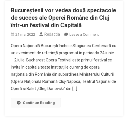
Bucureștenii vor vedea două spectacole
de succes ale Operei Române din Cluj
într-un festival din Capitală
Redactia
on
21 mai 2022
Leave a Comment
Bucureștenii
Opera Naţională Bucureşti încheie Stagiunea Centenară cu
vor
un eveniment de referinţă programat în perioada 24 iunie
vedea
– 2 iulie. Bucharest Opera Festival este primul festival ce
două
invită în capitală toate instituţiile cu rang de operă
spectacole
de
naţională din România din subordinea Ministerului Culturii
succes
(Opera Naţională Română Cluj-Napoca, Teatrul Naţional de
ale
Operă şi Balet „Oleg Danovski” din […]
Operei
Române
Continue Reading
din
Cluj
într-
un