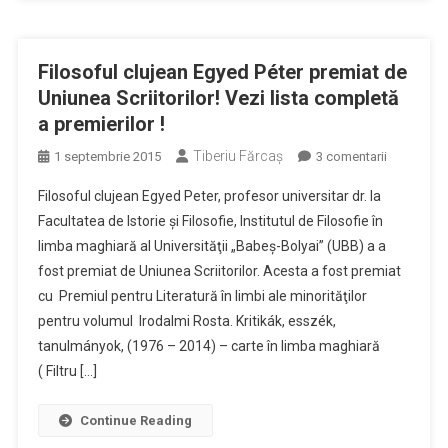
Filosoful clujean Egyed Péter premiat de
Uniunea Scriitorilor! Vezi lista completă
a premierilor !
Tiberiu Fărcaş
la
1 septembrie 2015
3 comentarii
Filosoful
Filosoful clujean Egyed Peter, profesor universitar dr. la
clujean
Facultatea de Istorie şi Filosofie, Institutul de Filosofie în
Egyed
limba maghiară al Universităţii „Babeş-Bolyai” (UBB) a a
Péter
fost premiat de Uniunea Scriitorilor. Acesta a fost premiat
premiat
de
cu Premiul pentru Literatură în limbi ale minorităţilor
Uniunea
pentru volumul Irodalmi Rosta. Kritikák, esszék,
Scriitorilor!
tanulmányok, (1976 – 2014) – carte în limba maghiară
Vezi
( Filtru […]
lista
completă
Continue Reading
a