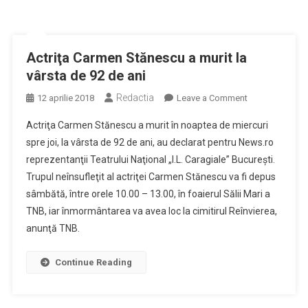
video
mapping
din
România
Actriţa Carmen Stănescu a murit la
vârsta de 92 de ani
Redactia
on
12 aprilie 2018
Leave a Comment
Actriţa
Actriţa Carmen Stănescu a murit în noaptea de miercuri
Carmen
spre joi, la vârsta de 92 de ani, au declarat pentru News.ro
Stănescu
reprezentanţii Teatrului Naţional „I.L. Caragiale” Bucureşti.
a
Trupul neînsufleţit al actriţei Carmen Stănescu va fi depus
murit
la
sâmbătă, între orele 10.00 – 13.00, în foaierul Sălii Mari a
vârsta
TNB, iar înmormântarea va avea loc la cimitirul Reînvierea,
de
anunţă TNB.
92
de
Continue Reading
ani