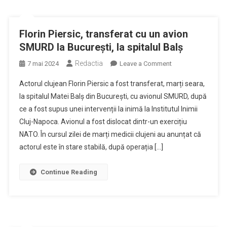
Florin Piersic, transferat cu un avion
SMURD la București, la spitalul Balș
Redactia
on
7 mai 2024
Leave a Comment
Florin
Actorul clujean Florin Piersic a fost transferat, marți seara,
Piersic,
la spitalul Matei Balș din București, cu avionul SMURD, după
transferat
ce a fost supus unei intervenții la inimă la Institutul Inimii
cu
Cluj-Napoca. Avionul a fost dislocat dintr-un exercițiu
un
avion
NATO. În cursul zilei de marți medicii clujeni au anunțat că
SMURD
actorul este în stare stabilă, după operația […]
la
București,
Continue Reading
la
spitalul
Balș