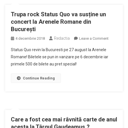
Trupa rock Status Quo va susține un
concert la Arenele Romane din
București
Redactia
on
4 decembrie 2018
Leave a Comment
Trupa
Status Quo revin la Bucuresti pe 27 august la Arenele
rock
Romane! Biletele se pun in vanzare pe 6 decembrie iar
Status
primele 500 de bilete au pret special!
Quo
va
susține
Continue Reading
un
concert
la
Arenele
Romane
din
Care a fost cea mai râvnită carte de anul
București
acesta la Târgul Gaudeamus ?