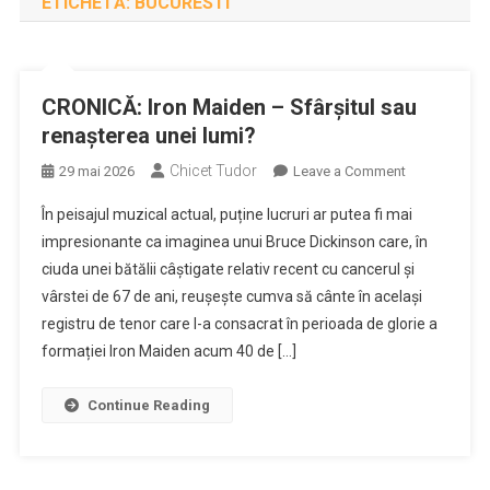
ETICHETĂ:
BUCURESTI
CRONICĂ: Iron Maiden – Sfârșitul sau
renașterea unei lumi?
Chicet Tudor
on
29 mai 2026
Leave a Comment
CRONICĂ:
În peisajul muzical actual, puține lucruri ar putea fi mai
Iron
impresionante ca imaginea unui Bruce Dickinson care, în
Maiden
ciuda unei bătălii câștigate relativ recent cu cancerul și
–
vârstei de 67 de ani, reușește cumva să cânte în același
Sfârșitul
sau
registru de tenor care l-a consacrat în perioada de glorie a
renașterea
formației Iron Maiden acum 40 de […]
unei
lumi?
Continue Reading