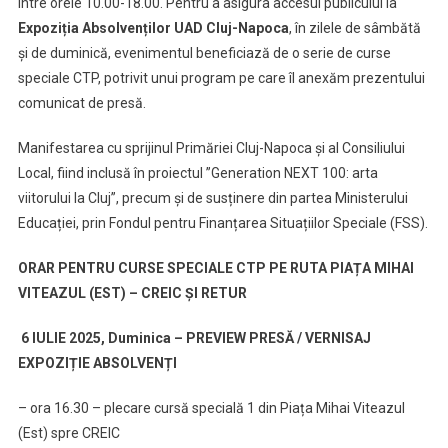
între orele 10.00-18.00. Pentru a asigura accesul publicului la
Expoziția Absolvenților UAD
Cluj-Napoca
, în zilele de sâmbătă
și de duminică, evenimentul beneficiază de o serie de curse
speciale CTP, potrivit unui program pe care îl anexăm prezentului
comunicat de presă.
Manifestarea cu sprijinul Primăriei Cluj-Napoca și al Consiliului
Local, fiind inclusă în proiectul ”Generation NEXT 100: arta
viitorului la Cluj”, precum și de susținere din partea Ministerului
Educației, prin Fondul pentru Finanțarea Situațiilor Speciale (FSS).
ORAR PENTRU CURSE SPECIALE CTP PE RUTA PIAȚA MIHAI
VITEAZUL (EST) – CREIC ȘI RETUR
6 IULIE 2025, Duminica – PREVIEW PRESĂ / VERNISAJ
EXPOZIȚIE ABSOLVENȚI
– ora 16.30 – plecare cursă specială 1 din Piața Mihai Viteazul
(Est) spre CREIC