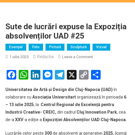
Sute de lucrări expuse la Expoziția
absolvenților UAD #25
Esenţial
Foto
Pictură
Sculptură
Vizual
Redactia
on
1 iulie 2025
Leave a Comment
Sute
de
Facebook
WhatsApp
LinkedIn
Messenger
Telegram
X
Copy
Partaje
lucrări
Link
expuse
Universitatea de Artă și Design din Cluj-Napoca (UAD)
în
la
colaborare cu
Asociația Universitart
organizează în perioada
6
Expoziția
– 13 iulie 2025
, la
Centrul Regional de Excelență pentru
absolvenților
Industrii Creative- CREIC,
din cadrul
Cluj Innovation Park
UAD
,
cea
#25
de-a
XXV
-a ediție a
Expoziției Absolvenților UAD Cluj-Napoca.
Lucrările celor peste
300
de absolvenți ai generației
2025
,
licență