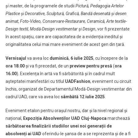
și master
, de la programele de studii
Pictură, Pedagogia Artelor
Plastice și Decorative, Sculptură, Grafică, Bandă desenată și desen
animat, Foto-Video, Conservare-Restaurare, Ceramică, Arte textile-
Design textil, Modă-Design vestimentar și Design
, vor fi prezentate
în acest spațiu, care are capacitatea de a evidenția ineditul și
originalitatea celui mai mare eveniment de acest gen din țară.
Vernisajul
va avea loc
duminică
,
6 iulie 2025
, cu începere de la
ora 18.00
și va fi precedat, de un
preview pentru presă
(
ora
16.00
). Excelența în artă va fi sărbătorită și în cadrul mult
așteptatei manifestări cu titlul
UADFashion
, eveniment cu circuit
închis, organizat de Departamentul Modă-Design vestimentar din
cadrul UAD, care va avea loc
sâmbătă 12 iulie 2025
.
Eveniment etalon pentru orașul nostru, dar și la nivel regional și
național,
Expoziția Absolvenților UAD Cluj-Napoca
marchează
sărbătoarea finalizării studiilor unei noi generații de
absolvenți ai UAD
oferindu-le șansa de a se reprezenta și de a fi