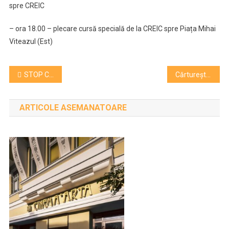
spre CREIC
– ora 18.00 – plecare cursă specială de la CREIC spre Piața Mihai
Viteazul (Est)
Navigare
STOP CADRU! IDEEA – Dialoguri cu un „copil interior adult” Expoziție personală Emilia Chirilă
Cărturești propune pentru RIVUS Cluj-Napoca cea mai mare librărie și cel mai nou concept edutainment din România
în
ARTICOLE ASEMANATOARE
articole