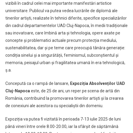
vizibili în cadrul celei mai importante manifestări artistice
universitare. Publicul va putea vedea lucrările de diplomă ale
tinerilor artiști, realizate în tehnici diferite, specifice specializărilor
din cadrul departamentelor UAD Cluj-Napoca, în medii tradiționale
sau inovatoare, care îmbină arta și tehnologia, opere axate pe
concepte și problematici actuale precum protecția mediului,
sustenabilitatea, dar și pe teme care preocupă tânăra generație:
condiția sinelui și a singurătății, feminismul, subconștientul și
memoria, peisajul urban și fragilitatea umană în era tehnologică,
ș.a.
Concepută ca o rampă de lansare,
Expoziția Absolvenților UAD
Cluj-Napoca
este, de 25 de ani, un reper pe scena de artă din
România, contribuind la promovarea tinerilor artiști și la crearea
de conexiuni ale acestora cu specialiștii din domeniu.
Expoziția va putea fi vizitată în perioada 7-13 iulie 2025 de luni
până vineri între orele 8.00-20.00, iar la sfârșit de săptămână