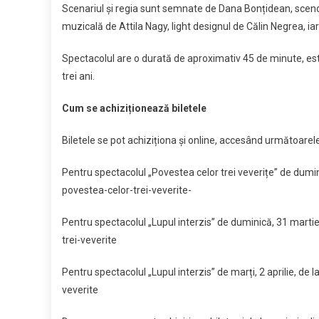
Scenariul și regia sunt semnate de Dana Bonțidean, scenogra
muzicală de Attila Nagy, light designul de Călin Negrea, ia
Spectacolul are o durată de aproximativ 45 de minute, e
trei ani.
Cum se achiziționează biletele
Biletele se pot achiziționa și online, accesând următoarele 
Pentru spectacolul „Povestea celor trei veverițe” de dumi
povestea-celor-trei-veverite-
Pentru spectacolul „Lupul interzis” de duminică, 31 marti
trei-veverite
Pentru spectacolul „Lupul interzis” de marți, 2 aprilie, d
veverite