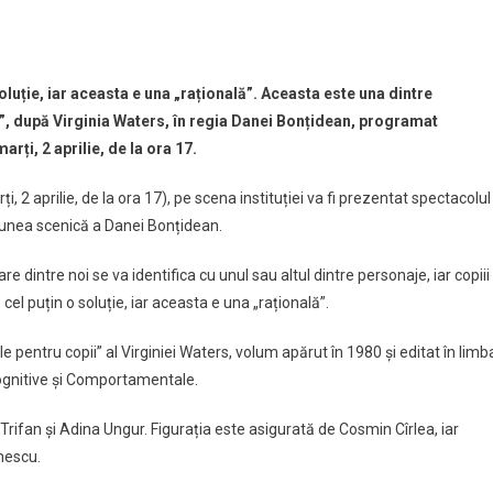
tea
tajează
luție, iar aceasta e una „rațională”. Aceasta este una dintre
e”
e”, după Virginia Waters, în regia Danei Bonțidean, programat
arți, 2 aprilie, de la ora 17.
, 2 aprilie, de la ora 17), pe scena instituției va fi prezentat spectacolul
ui
iziunea scenică a Danei Bonțidean.
”
 dintre noi se va identifica cu unul sau altul dintre personaje, iar copiii
el puțin o soluție, iar aceasta e una „rațională”.
e pentru copii” al Virginiei Waters, volum apărut în 1980 și editat în limb
ognitive și Comportamentale.
rifan și Adina Ungur. Figurația este asigurată de Cosmin Cîrlea, iar
nescu.