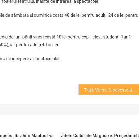
 foaierul teatrului, înainte de intrarea la spectacole.
lele de sâmbătă și duminică costă 48 de lei pentru adulți, 24 de lei pentru
iu de luni până vineri costă 10 lei pentru copii, elevi, studenți (tarif
0%), iar pentru adulți 40 de lei.
ora de începere a spectacolului.
”Față-Verso. O poveste de teatru„, spectacol-dialog neconvențional și interactiv
mpetist Ibrahim Maalouf va
Zilele Culturale Maghiare. Președintel