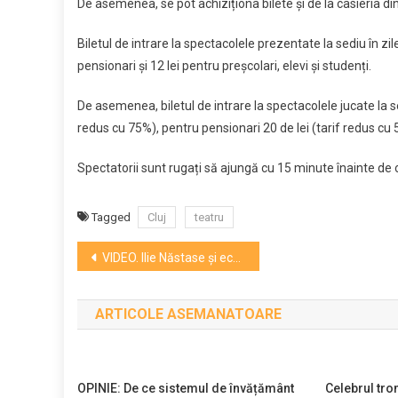
De asemenea, se pot achiziționa bilete și de la casieria din
Biletul de intrare la spectacolele prezentate la sediu în zi
pensionari și 12 lei pentru preșcolari, elevi și studenți.
De asemenea, biletul de intrare la spectacolele jucate la sed
redus cu 75%), pentru pensionari 20 de lei (tarif redus cu 5
Spectatorii sunt rugați să ajungă cu 15 minute înainte de 
Tagged
Cluj
teatru
Navigare
VIDEO. Ilie Năstase și echipa documentarului NASTY vin la Cluj
în
ARTICOLE ASEMANATOARE
articole
OPINIE: De ce sistemul de învățământ
Celebrul tro