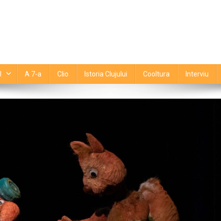
l
A 7-a
Clio
Istoria Clujului
Cooltura
Interviu