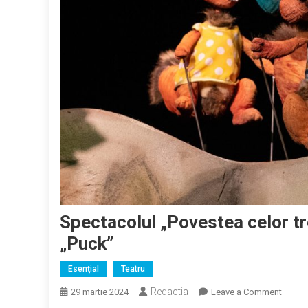
Spectacolul „Povestea celor tre
„Puck”
Esenţial
Teatru
Redactia
on
29 martie 2024
Leave a Comment
Specta