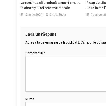
va continua să producă eșecuri umane
fi cap de afiş
în absența unei reforme morale
Jazz in the 
12 iunie 2024
Chicet Tudor
4 septembr
Lasă un răspuns
Adresa ta de email nu va fi publicată.
Câmpurile obliga
Comentariu
*
Nume