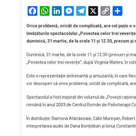
„Poves
Facebook
WhatsApp
LinkedIn
Messenger
Telegram
X
Copy
Par
celor
Link
trei
Orice problemă, oricât de complicată, are cel puțin o so
veveriț
învățăturile spectacolului „Povestea celor trei veveriț
revine
duminică, 31 martie, de la orele 11 și 12.30, precum și m
pe
scena
Duminică, 31 martie, de la orele 11 și 12.30 (precum și marți
Teatrul
„Povestea celor trei veverițe”, după Virginia Waters, în v
„Puck
Este o reprezentație antrenantă și amuzantă, în care fiecare
vor descoperi că orice problemă, oricât de complicată, are c
Spectacolul a fost inspirat din volumul de „Povești rațional
română în anul 2003 de Centrul Român de Psihoterapii C
În distribuție: Ramona Atănăsoaie, Călin Mureșan, Robert T
interpretarea audio de Dana Bonțidean și Ionuț Constanti