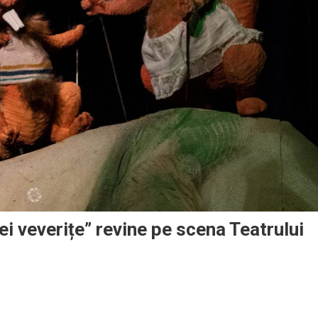
i veverițe” revine pe scena Teatrului
colul