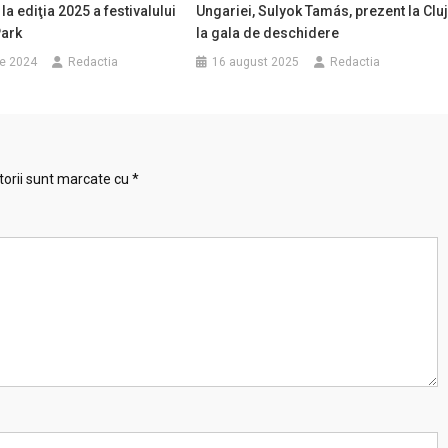
 la ediţia 2025 a festivalului
Ungariei, Sulyok Tamás, prezent la Clu
Park
la gala de deschidere
ie 2024
Redactia
16 august 2025
Redactia
torii sunt marcate cu
*