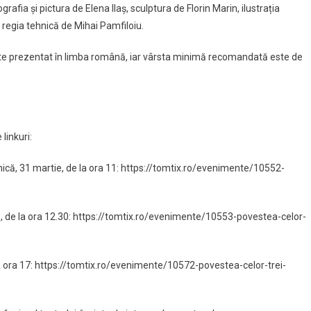
fia și pictura de Elena Ilaș, sculptura de Florin Marin, ilustrația
r regia tehnică de Mihai Pamfiloiu.
ste prezentat în limba română, iar vârsta minimă recomandată este de
linkuri:
nică, 31 martie, de la ora 11: https://tomtix.ro/evenimente/10552-
e, de la ora 12.30: https://tomtix.ro/evenimente/10553-povestea-celor-
e la ora 17: https://tomtix.ro/evenimente/10572-povestea-celor-trei-