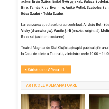
actorii:
Ervin Szűcs
,
Enikő Györgyjakab
,
Balázs Bodolai
Bíró
,
Tamás Kiss, Éva Imre, Anikó Pethő
,
Szabolcs Ball
Édua
Szabó
/
Tekla Szabó
.
La realizarea spectacolului au contribuit:
András Both
(de
Visky
(dramaturgia),
Vasile Șirli
(muzica originală),
Meli
Bocskai
(asistent costume).
Teatrul Maghiar de Stat Cluj își așteaptă publicul și în anu
la Casa de bilete a Teatrului, zilnic între orele 10.00 – 14.
Navigare
Sărbătoarea Sfântului Ioan, cel care a anunţat venirea lui Hristos/ Peste 1,9 milioane de români îşi sărbătoresc onomastica
în
ARTICOLE ASEMANATOARE
articole