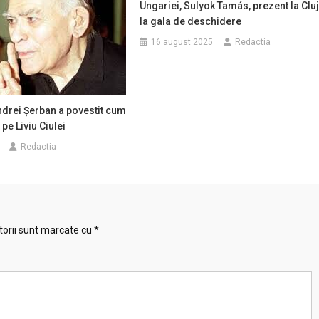
Ungariei, Sulyok Tamás, prezent la Clu
la gala de deschidere
16 august 2025
Redactia
drei Şerban a povestit cum
pe Liviu Ciulei
Redactia
torii sunt marcate cu
*