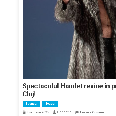
Spectacolul Hamlet revine în p
Cluj!
Esenţial
Teatru
Redactia
on
8 ianuarie 2025
Leave a Comment