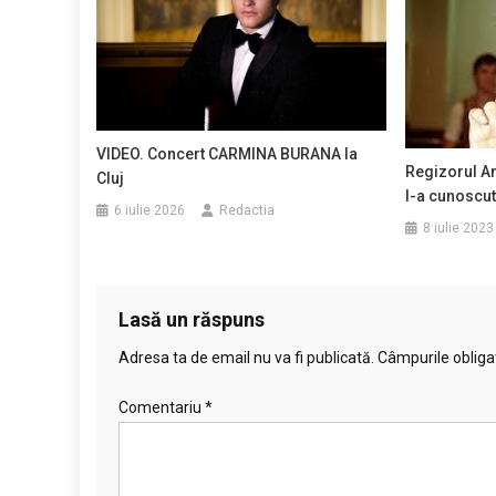
VIDEO. Concert CARMINA BURANA la
Regizorul An
Cluj
l-a cunoscut 
6 iulie 2026
Redactia
8 iulie 2023
Lasă un răspuns
Adresa ta de email nu va fi publicată.
Câmpurile obliga
Comentariu
*