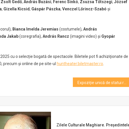
,
Zsolt Gedő
,
András Buzási
,
Ferenc Sinkó
,
Zsuzsa Tőtszegi
,
József
a
,
Gizella Kicsid
,
Gáspár Pászka
,
Venczel Lőrincz-Szabó
și
corul),
Bianca Imelda Jeremias
(costumele),
András
nda Jakab
(coregrafia),
András Rancz
(imagini video) și
Gyopár
l 2025 cu o selecție bogată de spectacole. Biletele pot fi achiziţionate de
00, precum şi online de pe site-ul
huntheater.biletmaster.ro
.
Expoziție unică de statui realizate în anii 1700, găzduită de Lapidarium UBB
Zilele Culturale Maghiare. Președintel