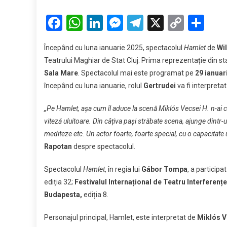
Spect
Hamlet
Facebook
WhatsApp
LinkedIn
Messenger
Telegram
X
Copy
Par
în
Link
progr
Începând cu luna ianuarie 2025, spectacolul
Hamlet
de
Wi
Teatru
Teatrului Maghiar de Stat Cluj. Prima reprezentație din 
Maghi
Sala Mare
. Spectacolul mai este programat pe
29 ianuar
de
începând cu luna ianuarie, rolul
Gertrudei
va fi interpreta
Stat
Cluj!
„Pe Hamlet, așa cum îl aduce la scenă Miklós Vecsei H. n-ai cum
viteză uluitoare. Din câțiva pași străbate scena, ajunge dintr-
mediteze etc. Un actor foarte, foarte special, cu o capacitate
Rapotan
despre spectacolul.
Spectacolul
Hamlet
, în regia lui
Gábor Tompa
, a participa
ediția 32;
Festivalul Internațional de Teatru Interferenț
Budapesta,
ediția 8.
Personajul principal, Hamlet, este interpretat de
Miklós Ve