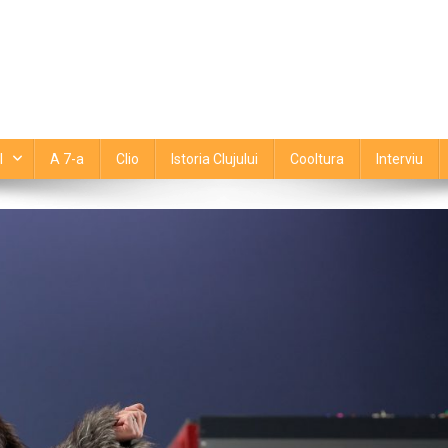
l
A 7-a
Clio
Istoria Clujului
Cooltura
Interviu