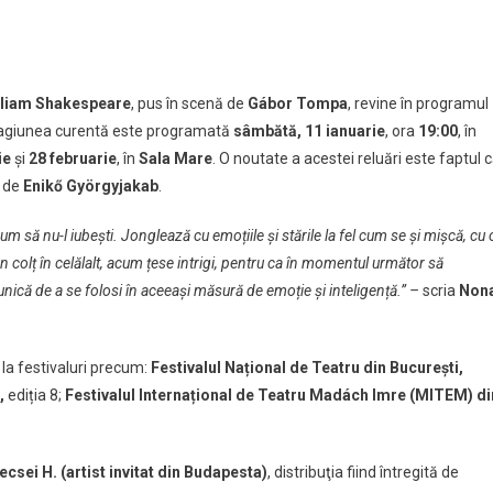
acolul
 revine
tajează
amul
lliam Shakespeare
, pus în scenă de
Gábor Tompa
, revine în programul
lui
stagiunea curentă este programată
sâmbătă,
11 ianuarie
, ora
19:00
, în
ar
ie
și
28 februarie
, în
Sala Mare
. O noutate a acestei reluări este faptul c
t de
Enikő Györgyjakab
.
 să nu-l iubești. Jonglează cu emoțiile și stările la fel cum se și mișcă, cu 
un colț în celălalt, acum țese intrigi, pentru ca în momentul următor să
 unică de a se folosi în aceeași măsură de emoție și inteligență.” –
scria
Non
t la festivaluri precum:
Festivalul Național de Teatru din București,
e,
ediția 8;
Festivalul Internațional de Teatru Madách Imre (MITEM) di
csei H. (artist invitat din Budapesta)
, distribuţia fiind întregită de