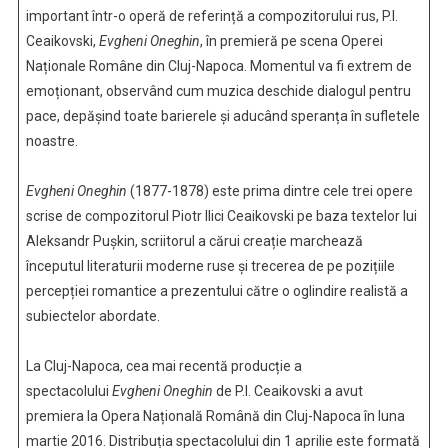
important într-o operă de referință a compozitorului rus, P.I.
Ceaikovski,
Evgheni Oneghin
, în premieră pe scena Operei
Naționale Române din Cluj-Napoca. Momentul va fi extrem de
emoționant, observând cum muzica deschide dialogul pentru
pace, depășind toate barierele și aducând speranța în sufletele
noastre.
Evgheni Oneghin
(1877-1878) este prima dintre cele trei opere
scrise de compozitorul Piotr Ilici Ceaikovski pe baza textelor lui
Aleksandr Pușkin, scriitorul a cărui creație marchează
începutul literaturii moderne ruse și trecerea de pe pozițiile
percepției romantice a prezentului către o oglindire realistă a
subiectelor abordate.
La Cluj-Napoca, cea mai recentă producție a
spectacolului
Evgheni Oneghin
de P.I. Ceaikovski a avut
premiera la Opera Națională Română din Cluj-Napoca în luna
martie 2016. Distribuția spectacolului din 1 aprilie este formată