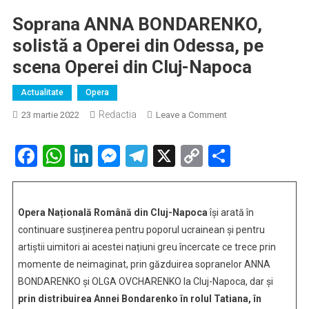
Soprana ANNA BONDARENKO,
solistă a Operei din Odessa, pe
scena Operei din Cluj-Napoca
Actualitate
Opera
Redactia
on
23 martie 2022
Leave a Comment
Soprana
ANNA
Facebook
WhatsApp
LinkedIn
Messenger
Telegram
X
Copy
Partaje
BONDARENKO,
Link
solistă
a
Operei
Opera Națională Română din Cluj-Napoca
își arată în
din
continuare susținerea pentru poporul ucrainean și pentru
Odessa,
artiștii uimitori ai acestei națiuni greu încercate ce trece prin
pe
momente de neimaginat, prin găzduirea sopranelor ANNA
scena Operei
BONDARENKO și OLGA OVCHARENKO la Cluj-Napoca, dar și
din
prin distribuirea Annei Bondarenko în rolul Tatiana, în
Cluj-