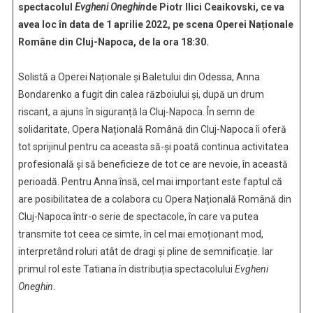
spectacolul
Evgheni Oneghin
de Piotr Ilici Ceaikovski, ce va
Napoca
avea loc în data de 1 aprilie 2022, pe scena Operei Naționale
Române din Cluj-Napoca, de la ora 18:30.
Solistă a Operei Naționale și Baletului din Odessa, Anna
Bondarenko a fugit din calea războiului și, după un drum
riscant, a ajuns în siguranță la Cluj-Napoca. În semn de
solidaritate, Opera Națională Română din Cluj-Napoca îi oferă
tot sprijinul pentru ca aceasta să-și poată continua activitatea
profesională și să beneficieze de tot ce are nevoie, în această
perioadă. Pentru Anna însă, cel mai important este faptul că
are posibilitatea de a colabora cu Opera Națională Română din
Cluj-Napoca într-o serie de spectacole, în care va putea
transmite tot ceea ce simte, în cel mai emoționant mod,
interpretând roluri atât de dragi și pline de semnificație. Iar
primul rol este Tatiana în distribuția spectacolului
Evgheni
Oneghin
.