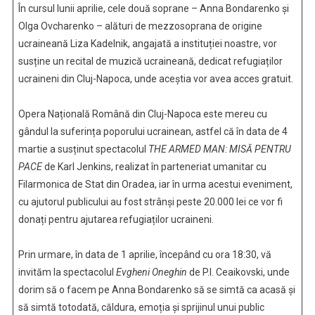
În cursul lunii aprilie, cele două soprane – Anna Bondarenko și
Olga Ovcharenko – alături de mezzosoprana de origine
ucraineană Liza Kadelnik, angajată a instituției noastre, vor
susține un recital de muzică ucraineană, dedicat refugiaților
ucraineni din Cluj-Napoca, unde aceștia vor avea acces gratuit.
Opera Națională Română din Cluj-Napoca este mereu cu
gândul la suferința poporului ucrainean, astfel că în data de 4
martie a susținut spectacolul
THE ARMED MAN: MISĂ PENTRU
PACE
de Karl Jenkins, realizat în parteneriat umanitar cu
Filarmonica de Stat din Oradea, iar în urma acestui eveniment,
cu ajutorul publicului au fost strânși peste 20.000 lei ce vor fi
donați pentru ajutarea refugiaților ucraineni.
Prin urmare, în data de 1 aprilie, începând cu ora 18:30, vă
invităm la spectacolul
Evgheni Oneghin
de P.I. Ceaikovski, unde
dorim să o facem pe Anna Bondarenko să se simtă ca acasă și
să simtă totodată, căldura, emoția și sprijinul unui public