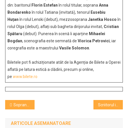
din: baritonul
Florin Estefan
în rolul titular, soprana
Anna
Bondarenko
în rolul Tatiana (invitată), tenorul
Eusebiu
Huțan
în rolul Lenski (debut), mezzosoprana
Janetka Hosco
în
rolul Olga (debut), aflați sub bagheta dirijorului invitat,
Cristian
Spătaru
(debut). Punerea în scenă îi aparține
Mihaelei
Bogdan
, scenografia este semnată de
Viorica Petrovici
, iar
coregrafia este a maestrului
Vasile Solomon
.
Biletele pot fi achiziționate atât de la Agenția de Bilete a Operei
aflată pe latura estică a clădirii, precum și online,
pe
www.bilete.ro
Navigare
Soprana ANNA BONDARENKO, solistă a Operei din Odessa, pe scena Operei din Cluj-Napoca
Scriitorul israelian David Grossman este laureatul Premiului Erasmus 2022
în
ARTICOLE ASEMANATOARE
articole