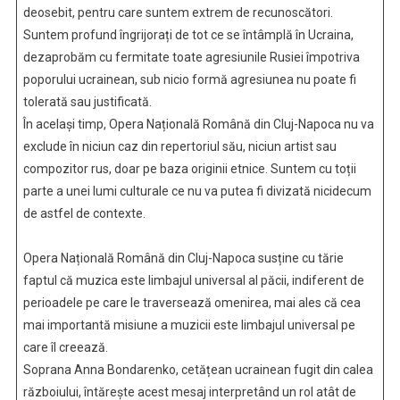
deosebit, pentru care suntem extrem de recunoscători.
Suntem profund îngrijorați de tot ce se întâmplă în Ucraina,
dezaprobăm cu fermitate toate agresiunile Rusiei împotriva
poporului ucrainean, sub nicio formă agresiunea nu poate fi
tolerată sau justificată.
În același timp, Opera Națională Română din Cluj-Napoca nu va
exclude în niciun caz din repertoriul său, niciun artist sau
compozitor rus, doar pe baza originii etnice. Suntem cu toții
parte a unei lumi culturale ce nu va putea fi divizată nicidecum
de astfel de contexte.
Opera Națională Română din Cluj-Napoca susține cu tărie
faptul că muzica este limbajul universal al păcii, indiferent de
perioadele pe care le traversează omenirea, mai ales că cea
mai importantă misiune a muzicii este limbajul universal pe
care îl creează.
Soprana Anna Bondarenko, cetățean ucrainean fugit din calea
războiului, întărește acest mesaj interpretând un rol atât de