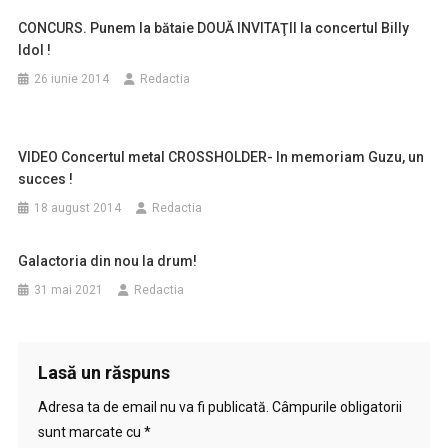
CONCURS. Punem la bătaie DOUĂ INVITAŢII la concertul Billy
Idol !
26 iunie 2014
Redactia
VIDEO Concertul metal CROSSHOLDER- In memoriam Guzu, un
succes !
18 august 2014
Redactia
Galactoria din nou la drum!
31 mai 2021
Redactia
Lasă un răspuns
Adresa ta de email nu va fi publicată.
Câmpurile obligatorii
sunt marcate cu
*