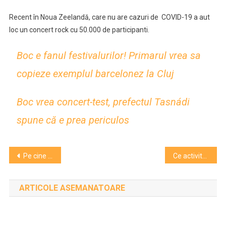
Recent în Noua Zeelandă, care nu are cazuri de COVID-19 a aut
loc un concert rock cu 50.000 de participanti.
Boc e fanul festivalurilor! Primarul vrea sa
copieze exemplul barcelonez la Cluj
Boc vrea concert-test, prefectul Tasnádi
spune că e prea periculos
Navigare
Pe cine și cum e întabulată Casa Matei. Precizările UAD referitoare la stadiul restaurărilor
Ce activități online pregătește Teatrul „Puck” celor mici
în
ARTICOLE ASEMANATOARE
articole