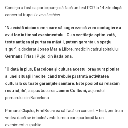
de
la
Condiția a fost ca participanții să facă un test PCR la 14 zile
după
Barcelona
concertul trupei
Love o Lesbian.
”
N
u există niciun semn care să sugereze că vreo contagiere a
avut loc în timpul evenimentului. Cu o ventilaţie optimizată,
teste antigen şi purtarea măştii, putem garanta un spaţiu
sigur
”, a declarat
Josep Maria Llibre,
medic în cadrul spitalului
Germans Trias i Pujol
din
Badalona.
”
O dată în plus, Barcelona şi cultura acestui oraş sunt pionieri
ai unei situaţii inedite, când trebuie păstrată activitatea
culturală cu toate garanţiile sanitare. Este posibil să relaxăm
restricţiile
”, a spus bucuros
Jaume Collboni,
adjunctul
primarului din Barcelona.
Primarul Clujului, Emil Boc vrea să facă un concert – test, pentru a
vedea dacă se îmbolnăvește lumea care participă la un
eveniment cu public.