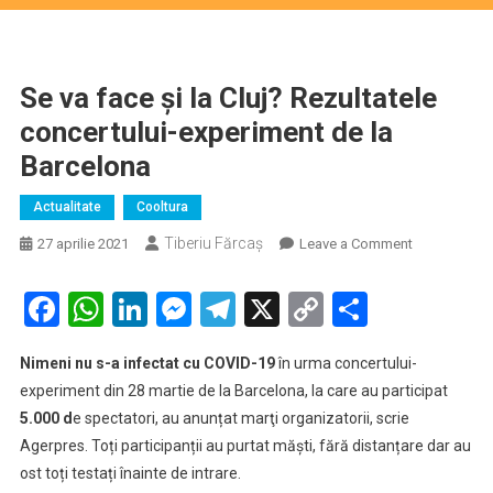
Se va face și la Cluj? Rezultatele
concertului-experiment de la
Barcelona
Actualitate
Cooltura
Tiberiu Fărcaş
on
27 aprilie 2021
Leave a Comment
Se
va
Facebook
WhatsApp
LinkedIn
Messenger
Telegram
X
Copy
Partaje
face
Link
și
Nimeni nu s-a infectat cu
COVID-19
în urma concertului-
la
experiment din 28 martie de la Barcelona, la care au participat
Cluj?
5.000 d
e spectatori, au anunțat marţi organizatorii, scrie
Rezultatele
Agerpres. Toți participanții au purtat măști, fără distanțare dar au
concertului-
experiment
ost toți testați înainte de intrare.