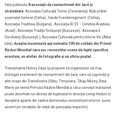
fața publicului
8 asociații de reenactment din țară și
străinătate:
Asociația Culturală Tomis (Constanța); Klub přátel
voyenské historie (Cehia) ; Garde Fuesilieregiment (Cehia);
Asociația Traditsia (Bulgaria) ; Asociația IR.33 – Cetatea Aradului
(Arad) ; Asociația Tradiții Ostășești (București) ; Asociația 6
Dorobanți (București ); Asociația Culturală pentru Istoria Vie (Alba
Iulia);
Aceștia însumează aproximativ 100 de soldați din Primul
Război Mondial care vor reconstitui scene de luptă specifice
acestuia; un atelier de fotografie și un oficiu poștal.
Transylvania History Days își propune să organizeze cel mai
închegat eveniment de reenactment din țară, care să cuprindă și
alte orașe din Transilvania (Sibiu, Timișoara, Târgu Mureș, Baia
Mare) pe tema Primului Război Mondial a cărui concept îndrăzneț
poate deschide noi direcții de exploatat în direcția
Living History
(o
disciplină aparte din cadrul domeniului reconstituirii istorice: pune
accent pe condițiile de viață din perioada respectiv).