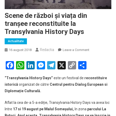
Scene de război și viața din
tranșee reconstituite la
Transylvania History Days
Actualitate
Redactia
on
16 august 2018
Leave a Comment
Scene
de
Facebook
WhatsApp
LinkedIn
Messenger
Telegram
X
Copy
Partaje
război
Link
și
“Transylvania History Days”
este un festival de
reconstituire
viața
istorică
organizat de către
Centrul pentru Dialog European si
din
Diplomație Culturală.
tranșee
reconstituite
Aflat la cea de-a 5-a ediție, Transylvania History Days va avea loc
la
între
17 si 19 august pe Malul Someșului,
în zona
parcului La
Transylvania
History
Butuci.
Anul acesta, Transylvania History Days se va înscrie in