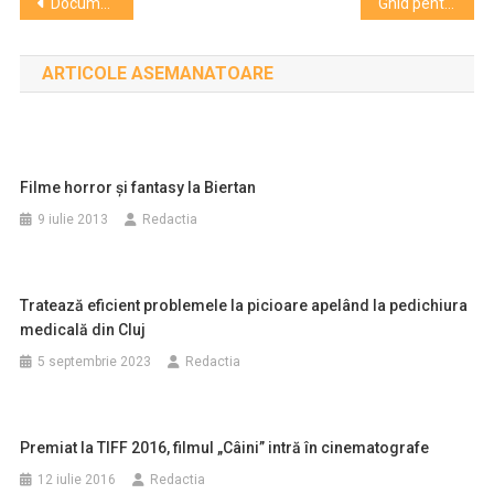
Navigare
Documentare selectate pentru o nominalizare la premiile Academiei Europene de Film
Ghid pentru bună dispoziție la Smida Jazz Festival
în
ARTICOLE ASEMANATOARE
articole
Filme horror şi fantasy la Biertan
9 iulie 2013
Redactia
Tratează eficient problemele la picioare apelând la pedichiura
medicală din Cluj
5 septembrie 2023
Redactia
Premiat la TIFF 2016, filmul „Câini” intră în cinematografe
12 iulie 2016
Redactia