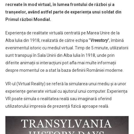
recreate în mod virtual, în lumea frontului de război și a
tranșeelor, având astfel parte de experiența unui soldat din
Primul război Mondial.
Experiența de realitate virtuală centrată pe Marea Unire de la
Alba Iulia din 1918, realizată de către echipa ”
Vreestory
”, îmbină
evenimentul istoric cu mediul virtual. Timp de 5 minute, utilizatorii
sunt transpuși în Sala Unirii din Alba Iulia în 1918, unde prin
diferite animații si interacțiuni pot afla mai multe informații
despre momentul ce a stat la baza definirii României moderne.
VR-ul (Virtual Reality) se referă la simularea unui mediu și a unor
experiențe generate virtual cu ajutorul unui computer. Experiența
VR poate simula o realitatea reală sau imaginară oferind
utilizatorului impresia de prezență fizică aproape reală.