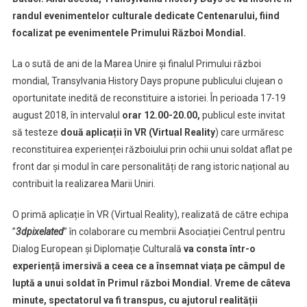
Days
randul evenimentelor culturale dedicate Centenarului, fiind
focalizat pe evenimentele Primului Război Mondial.
La o sută de ani de la Marea Unire și finalul Primului război
mondial, Transylvania History Days propune publicului clujean o
oportunitate inedită de reconstituire a istoriei. În perioada 17-19
august 2018, în intervalul
orar 12.00-20.00,
publicul este invitat
să testeze
două aplicații în VR (Virtual Reality
) care urmăresc
reconstituirea experienței războiului prin ochii unui soldat aflat pe
front dar și modul în care personalități de rang istoric național au
contribuit la realizarea Marii Uniri.
O primă aplicație în VR (Virtual Reality), realizată de către echipa
”
3dpixelated
” în colaborare cu membrii Asociației Centrul pentru
Dialog European și Diplomație Culturală
va consta într-o
experiență imersivă a ceea ce a însemnat viața pe câmpul de
luptă a unui soldat în Primul război Mondial.
Vreme de câteva
minute, spectatorul va fi transpus, cu ajutorul realității