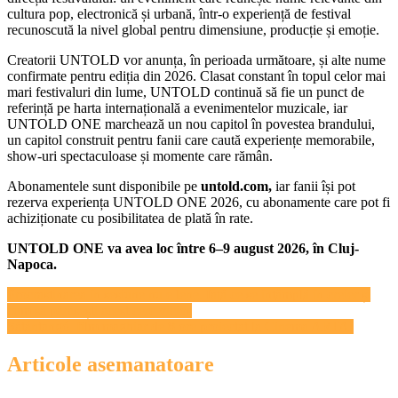
cultura pop, electronică și urbană, într-o experiență de festival
recunoscută la nivel global pentru dimensiune, producție și emoție.
Creatorii UNTOLD vor anunța, în perioada următoare, și alte nume
confirmate pentru ediția din 2026. Clasat constant în topul celor mai
mari festivaluri din lume, UNTOLD continuă să fie un punct de
referință pe harta internațională a evenimentelor muzicale, iar
UNTOLD ONE marchează un nou capitol în povestea brandului,
un capitol construit pentru fanii care caută experiențe memorabile,
show-uri spectaculoase și momente care rămân.
Abonamentele sunt disponibile pe
untold.com,
iar fanii își pot
rezerva experiența UNTOLD ONE 2026, cu abonamente care pot fi
achiziționate cu posibilitatea de plată în rate.
UNTOLD ONE va avea loc între 6–9 august 2026, în Cluj-
Napoca.
Navigare
Procrastinarea în sesiune nu e lene. Iată ce se întâmplă în creier și
cum să părăsești acest cerc vicios
în
Sátántangó, film maghiar de 8 ore proiectat la Cinema ARTA!
articole
Articole asemanatoare