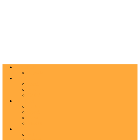
Actualitate
Agenda
Carte
Proză
Poezie
Critică
Spectacol
Teatru
Operă
Dans
Muzica
Vizual
Foto