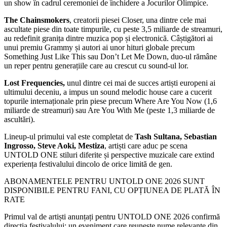
un show în cadrul ceremoniei de închidere a Jocurilor Olimpice.
The Chainsmokers
, creatorii piesei Closer, una dintre cele mai
ascultate piese din toate timpurile, cu peste 3,5 miliarde de streamuri,
au redefinit granița dintre muzica pop și electronică. Câștigători ai
unui premiu Grammy și autori ai unor hituri globale precum
Something Just Like This sau Don’t Let Me Down, duo-ul rămâne
un reper pentru generațiile care au crescut cu sound-ul lor.
Lost Frequencies,
unul dintre cei mai de succes artiști europeni ai
ultimului deceniu, a impus un sound melodic house care a cucerit
topurile internaționale prin piese precum Where Are You Now (1,6
miliarde de streamuri) sau Are You With Me (peste 1,3 miliarde de
ascultări).
Lineup-ul primului val este completat de
Tash Sultana, Sebastian
Ingrosso, Steve Aoki, Mestiza
, artiști care aduc pe scena
UNTOLD ONE stiluri diferite și perspective muzicale care extind
experiența festivalului dincolo de orice limită de gen.
ABONAMENTELE PENTRU UNTOLD ONE 2026 SUNT
DISPONIBILE PENTRU FANI, CU OPȚIUNEA DE PLATĂ ÎN
RATE
Primul val de artiști anunțați pentru UNTOLD ONE 2026 confirmă
direcția festivalului: un eveniment care reunește nume relevante din