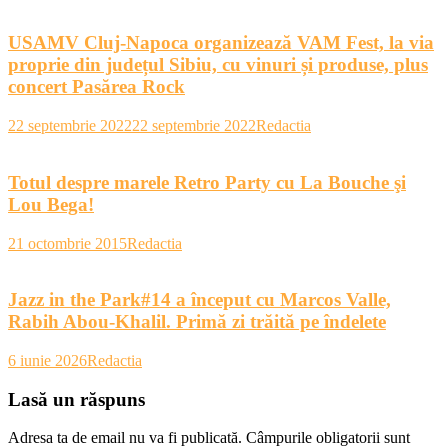
USAMV Cluj-Napoca organizează VAM Fest, la via
proprie din județul Sibiu, cu vinuri și produse, plus
concert Pasărea Rock
22 septembrie 2022
22 septembrie 2022
Redactia
Totul despre marele Retro Party cu La Bouche şi
Lou Bega!
21 octombrie 2015
Redactia
Jazz in the Park#14 a început cu Marcos Valle,
Rabih Abou-Khalil. Primă zi trăită pe îndelete
6 iunie 2026
Redactia
Lasă un răspuns
Adresa ta de email nu va fi publicată.
Câmpurile obligatorii sunt