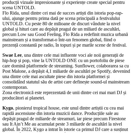
producții vizuale impresionante și experiențe create special pentru
scena UNTOLD.
Flo Rida, unul dintre cei mai de succes artiști din istoria pop-rap-
ului, ajunge pentru prima dată pe scena principală a festivalului
UNTOLD. Cu peste 80 de milioane de discuri vândute la nivel
global și hituri care au depășit pragul de un miliard de ascultări,
precum Low sau Good Feeling, Flo Rida a redefinit muzica urbană
mainstream și a transformat-o într-un fenomen global, fiind o
prezență constantă pe radio, în topuri și pe marile scene de festival.
Swae Lee
, una dintre cele mai influente voci ale noii generații de
hip-hop și pop, vine la UNTOLD ONE cu un portofoliu de piese
care domină platformele de streaming. Sunflower, colaborarea sa cu
Post Malone, a depășit 4,1 miliarde de ascultări pe Spotify, devenind
una dintre cele mai ascultate piese din istoria platformei și
consolidând statutul său de artist care definește sound-ul mainstream
contemporan.
Zona electronică este reprezentată de unii dintre cei mai mari DJ și
producători ai planetei.
Kygo
, pionierul tropical house, este unul dintre artiștii cu cea mai
rapidă ascensiune din istoria muzicii dance. Producțiile sale au
depășit pragul de miliarde de streamuri, iar piese precum Firestone
sau It Ain’t Me au acumulat peste 3 miliarde de ascultări la nivel
global. În 2022, Kygo a intrat în istorie ca primul DJ care a susținut