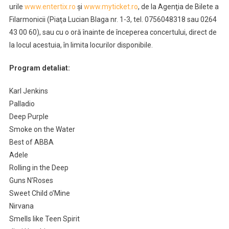
urile
www.entertix.ro
şi
www.myticket.ro
, de la Agenţia de Bilete a
Filarmonicii (Piaţa Lucian Blaga nr. 1-3, tel. 0756048318 sau 0264
43 00 60), sau cu o oră înainte de începerea concertului, direct de
la locul acestuia, în limita locurilor disponibile.
Program detaliat:
Karl Jenkins
Palladio
Deep Purple
Smoke on the Water
Best of ABBA
Adele
Rolling in the Deep
Guns N’Roses
Sweet Child o’Mine
Nirvana
Smells like Teen Spirit