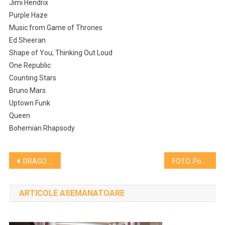
Jimi Hendrix
Purple Haze
Music from Game of Thrones
Ed Sheeran
Shape of You; Thinking Out Loud
One Republic
Counting Stars
Bruno Mars
Uptown Funk
Queen
Bohemian Rhapsody
Navigare
DRAGOBETELE. Proiecție unică a unui film poetic despre dorința umană la Cinema Victoria
FOTO. Podul N si cubul din fața Polivalentei, în culorile UCRAINEI
în
ARTICOLE ASEMANATOARE
articole