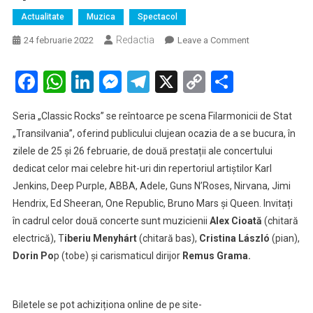
Actualitate
Muzica
Spectacol
Redactia
on
24 februarie 2022
Leave a Comment
Rock
la
Facebook
WhatsApp
LinkedIn
Messenger
Telegram
X
Copy
Partaje
Filarmonică!
Link
„Classic
Seria „Classic Rocks” se reîntoarce pe scena Filarmonicii de Stat
Rocks”
„Transilvania”, oferind publicului clujean ocazia de a se bucura, în
se
zilele de 25 și 26 februarie, de două prestații ale concertului
întoarce
dedicat celor mai celebre hit-uri din repertoriul artiștilor Karl
cu
două
Jenkins, Deep Purple, ABBA, Adele, Guns N’Roses, Nirvana, Jimi
spectacole!
Hendrix, Ed Sheeran, One Republic, Bruno Mars și Queen. Invitați
în cadrul celor două concerte sunt muzicienii
Alex Cioată
(chitară
electrică), T
iberiu Menyhárt
(chitară bas),
Cristina László
(pian),
Dorin Po
p (tobe) și carismaticul dirijor
Remus Grama.
Biletele se pot achiziționa online de pe site-