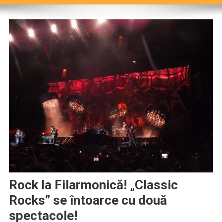
Rock la Filarmonică! „Classic
Rocks” se întoarce cu două
spectacole!