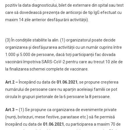
pozitiv la data diagnosticului, bilet de externare din spital sau test
care să dovedească prezența de anticorpi de tip IgG efectuat cu
maxim 14 zile anterior desfășurării activității).
(3) În condițiile stabilite la alin. (1) organizatorul poate decide
organizarea și desfășurarea activității cu un număr cuprins între
1.000 și 5.000 de persoane, dacă toți participanții fac dovada
vaccinării împotriva SARS-CoV-2 pentru care au trecut 10 zile de
la finalizarea schemei complete de vaccinare.
Art.2 –
Începând cu data de
01.06.2021
, se propune creșterea
numărului de persoane care nu aparțin aceleiași familii ce pot
circula în grupuri pietonale de la 6 persoane la 8 persoane.
Art.3 –
(1) Se propune ca organizarea de evenimente private
(nunți, botezuri, mese festive, parastase etc.) să fie permisă
începând cu data de
01.06.2021
, cu participarea a maxim 70 de