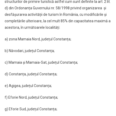
structurilor de primire turistică astfel cum sunt definite la art. 2 lit.
d) din Ordonanța Guvernului nr. 58/1998 privind organizarea
și
desfășurarea activității de turism în România, cu modificările și
completările ulterioare, la cel mult 85% din capacitatea maximă a
acestora, în următoarele localități:
a) zona Mamaia Nord, județul Constanța;
b) Năvodari, județul Constanța;
c) Mamaia și Mamaia-Sat, județul Constanța;
d) Constanța, județul Constanța;
e) Agigea, județul Constanța;
f) Eforie Nord, județul Constanța;
g) Eforie Sud, județul Constanța;