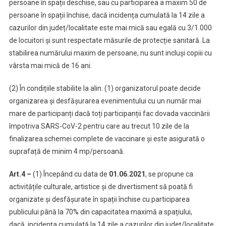
persoane în spații deschise, sau cu participarea a maxim 50 de
persoane în spații închise, dacă incidența cumulată la 14 zile a
cazurilor din județ/localitate este mai mică sau egală cu 3/1.000
de locuitori și sunt respectate măsurile de protecție sanitară. La
stabilirea numărului maxim de persoane, nu sunt incluși copiii cu
vârsta mai mică de 16 ani.
(2) În condițiile stabilite la alin. (1) organizatorul poate decide
organizarea și desfășurarea evenimentului cu un număr mai
mare de participanți dacă toți participanții fac dovada vaccinării
împotriva SARS-CoV-2 pentru care au trecut 10 zile de la
finalizarea schemei complete de vaccinare și este asigurată o
suprafață de minim 4 mp/persoană.
Art.4 –
(1) Începând cu data de
01.06.2021
, se propune ca
activitățile culturale, artistice și de divertisment să poată fi
organizate și desfășurate în spații închise cu participarea
publicului până la 70% din capacitatea maximă a spațiului,
dacă
incidența cumulată la 14 zile a cazurilor din județ/localitate