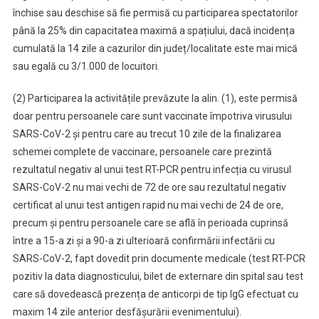
închise sau deschise să fie permisă cu participarea spectatorilor
până la 25% din capacitatea maximă a spațiului, dacă incidența
cumulată la 14 zile a cazurilor din județ/localitate este mai mică
sau egală cu 3/1.000 de locuitori.
(2) Participarea la activitățile prevăzute la alin. (1), este permisă
doar pentru persoanele care sunt vaccinate împotriva virusului
SARS-CoV-2 și pentru care au trecut 10 zile de la finalizarea
schemei complete de vaccinare, persoanele care prezintă
rezultatul negativ al unui test RT-PCR pentru infecția cu virusul
SARS-CoV-2 nu mai vechi de 72 de ore sau rezultatul negativ
certificat al unui test antigen rapid nu mai vechi de 24 de ore,
precum și pentru persoanele care se află în perioada cuprinsă
între a 15-a zi și a 90-a zi ulterioară confirmării infectării cu
SARS-CoV-2, fapt dovedit prin documente medicale (test RT-PCR
pozitiv la data diagnosticului, bilet de externare din spital sau test
care să dovedească prezența de anticorpi de tip IgG efectuat cu
maxim 14 zile anterior desfășurării evenimentului).