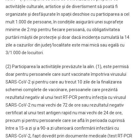
activitățile culturale, artistice și de divertisment să poată fi
organizate și desfășurate în spații deschise cu participarea a cel
mult 1.000 de persoane, în condițiile asigurării unei suprafețe
minime de 2 mp pentru fiecare persoană, cu obligativitatea
purtării măștii de protecție și doar dacă incidența cumulată la 14
zile a cazurilor din județ/localitate este mai mică sau egală cu
3/1.000 de locuitori.
(2) Participarea la activitățile prevăzute la alin. (1), este permisă
doar pentru persoanele care sunt vaccinate împotriva virusului
SARS-CoV-2 și pentru care au trecut 10 zile de la finalizarea
schemei complete de vaccinare, persoanele care prezintă
rezultatul negativ al unui test RT-PCR pentru infecția cu virusul
SARS-CoV-2 nu mai vechi de 72 de ore sau rezultatul negativ
certificat al unui test antigen rapid nu mai vechi de 24 de ore,
precum și pentru persoanele care se află în perioada cuprinsă
între a 15-a zi și a 90-a zi ulterioară confirmării infectării cu
SARS-CoV-2, fapt dovedit prin documente medicale (test RT-PCR