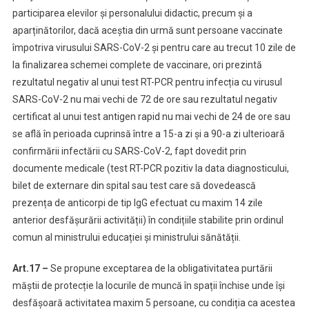
participarea elevilor și personalului didactic, precum și a
aparținătorilor, dacă aceștia din urmă sunt persoane vaccinate
împotriva virusului SARS-CoV-2 și pentru care au trecut 10 zile de
la finalizarea schemei complete de vaccinare, ori prezintă
rezultatul negativ al unui test RT-PCR pentru infecția cu virusul
SARS-CoV-2 nu mai vechi de 72 de ore sau rezultatul negativ
certificat al unui test antigen rapid nu mai vechi de 24 de ore sau
se află în perioada cuprinsă între a 15-a zi și a 90-a zi ulterioară
confirmării infectării cu SARS-CoV-2, fapt dovedit prin
documente medicale (test RT-PCR pozitiv la data diagnosticului,
bilet de externare din spital sau test care să dovedească
prezența de anticorpi de tip IgG efectuat cu maxim 14 zile
anterior desfășurării activității) în condițiile stabilite prin ordinul
comun al ministrului educației și ministrului sănătății.
Art.17 –
Se propune exceptarea de la obligativitatea purtării
măștii de protecție la locurile de muncă în spații închise unde își
desfășoară activitatea maxim 5 persoane, cu condiția ca acestea