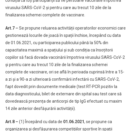
condiția ca toți participanții să fie persoane vaccinate împotriva
virusului SARS-CoV-2 și pentru care au trecut 10 zile de la
finalizarea schemei complete de vaccinare.
Art.7 –
Se propune reluarea activității operatorilor economici care
gestionează locurile de joacă în spații închise, începând cu data
de 01.06.2021, cu participarea publicului până la 50% din
capacitatea maximă a spațiului și sub condiția ca însoțitorii
copiilor să facă dovada vaccinării împotriva virusului SARS-CoV-2
și pentru care au trecut 10 zile de la finalizarea schemei
complete de vaccinare, ori se află în perioada cuprinsă între a 15-
a zi și a 90-a zi ulterioară confirmării infectării cu SARS-CoV-2,
fapt dovedit prin documente medicale (test RT-PCR pozitiv la
data diagnosticului, bilet de externare din spital sau test care să
dovedească prezența de anticorpi de tip IgG efectuat cu maxim
14 zile anterior desfășurării activității).
Art.8 –
(1) Începând cu data de
01.06.2021
, se propune ca
organizarea și desfășurarea competițiilor sportive în spații