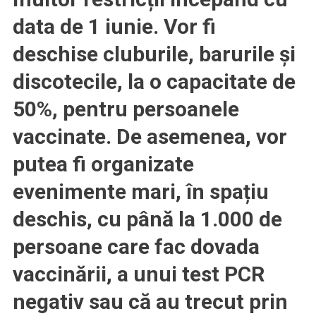
vaccinați.
data de 1 iunie.
Vor fi
Evenimente
cu
deschise
cluburile, barurile și
până
la
discotecile, la o capacitate de
1000
50%, pentru persoanele
persoane
vaccinate
. De asemenea,
vor
putea fi organizate
evenimente mari, în spațiu
deschis, cu până la 1.000 de
persoane care fac dovada
vaccinării, a unui test PCR
negativ sau că au trecut prin