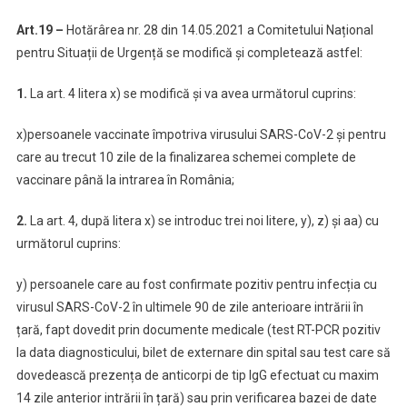
Art.19 –
Hotărârea nr. 28 din 14.05.2021 a Comitetului Național
pentru Situații de Urgență se modifică și completează astfel:
1.
La art. 4 litera x) se modifică și va avea următorul cuprins:
x)persoanele vaccinate împotriva virusului SARS-CoV-2 și pentru
care au trecut 10 zile de la finalizarea schemei complete de
vaccinare până la intrarea în România;
2.
La art. 4, după litera x) se introduc trei noi litere, y), z) și aa) cu
următorul cuprins:
y) persoanele care au fost confirmate pozitiv pentru infecția cu
virusul SARS-CoV-2 în ultimele 90 de zile anterioare intrării în
țară, fapt dovedit prin documente medicale (test RT-PCR pozitiv
la data diagnosticului, bilet de externare din spital sau test care să
dovedească prezența de anticorpi de tip IgG efectuat cu maxim
14 zile anterior intrării în țară) sau prin verificarea bazei de date