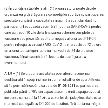
(3) În condițiile stabilite la alin. (1) organizatorul poate decide
organizarea și desfășurarea competițiilor sportive cu participarea
spectatorilor până la capacitatea maximă a spațiului, dacă toți
participanții fac dovada vaccinării împotriva SARS-CoV-2 pentru
care au trecut 10 zile de la finalizarea schemei complete de
vaccinare sau prezintă rezultatul negativ al unui test RT-PCR
pentru infecția cu virusul SARS-CoV-2 nu mai vechi de 72 de ore
ori al unui test antigen rapid nu mai vechi de 24 de ore și se
vaccinează înaintea intrării în locația de desfășurare a
evenimentului.
Art.9 –
(1) Se propune activitatea operatorilor economici
desfășurată în spații închise, în domeniul sălilor de sport/fitness,
să fie permisă începând cu data de
01.06.2021
cu participarea
publicului până la 70% din capacitatea maximă a spațiului, dacă
incidența cumulată la 14 zile a cazurilor din județ/localitate este
mai mică sau egală cu 3/1.000 de locuitori, fără purtarea măștii