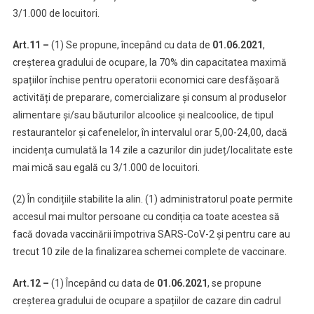
3/1.000 de locuitori.
Art.11 –
(1) Se propune, începând cu data de
01.06.2021
,
creșterea gradului de ocupare, la 70% din capacitatea maximă
spațiilor închise pentru operatorii economici care desfășoară
activități de preparare, comercializare și consum al produselor
alimentare și/sau băuturilor alcoolice și nealcoolice, de tipul
restaurantelor și cafenelelor, în intervalul orar 5,00-24,00, dacă
incidența cumulată la 14 zile a cazurilor din județ/localitate este
mai mică sau egală cu 3/1.000 de locuitori.
(2) În condițiile stabilite la alin. (1) administratorul poate permite
accesul mai multor persoane cu condiția ca toate acestea să
facă dovada vaccinării împotriva SARS-CoV-2 și pentru care au
trecut 10 zile de la finalizarea schemei complete de vaccinare.
Art.12 –
(1) Începând cu data de
01.06.2021
, se propune
creșterea gradului de ocupare a spațiilor de cazare din cadrul