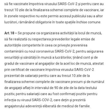
să fie vaccinate împotriva virusului SARS-CoV-2 și pentru care au
trecut 10 zile de la finalizarea schemei complete de vaccinare, iar
în zonele respective nu este permis accesul publicului sau a altor
lucrători, rămânând obligatorie în toate spațiile închise comune.
Art.18 –
Se propune ca organizarea activității la locul de muncă,
să fie realizată cu respectarea prevederilor legale emise de
autoritățile competente în ceea ce privește prevenirea
contaminării cu noul coronavirus SARS-CoV-2, pentru asigurarea
securității și sănătății în muncă a lucrătorilor, ținând cont și de
gradul de vaccinare al angajaților de la acel loc de muncă, atestat
prin certificat de vaccinare împotriva virusului SARS-CoV-2
prezentat de salariații pentru care au trecut 10 zile de la
finalizarea schemei complete de vaccinare precum și de numărul
de angajații aflați în intervalul de 90 de zile de la data testului
pozitiv, pentru salariații care au fost confirmați pozitiv pentru
infecția cu virusul SARS-COV-2, care dețin și prezintă
angajatorului adeverință eliberată de medicul de familie.