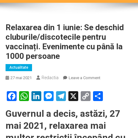
Relaxarea din 1 iunie: Se deschid
cluburile/discotecile pentru
vaccinați. Evenimente cu până la
1000 persoane
Actualitate
Redactia
on
27 mai 2021
Leave a Comment
Relaxarea
din
Facebook
WhatsApp
LinkedIn
Messenger
Telegram
X
Copy
Partaje
1
Link
iunie:
Guvernul a decis, astăzi, 27
Se
deschid
mai 2021, relaxarea mai
cluburile/discotecile
pentru
multor restricții începând cu