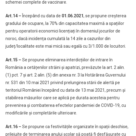
schemei complete de vaccinare.
Art.14 –
Începând cu data de
01.06.2021
, se propune creșterea
gradului de ocupare, la 70% din capacitatea maximă a spațiilor
pentru operatorii economici licențiați în domeniul jocurilor de
noroc, dacă incidența cumulată la 14 zile a cazurilor din
județ/localitate este mai mică sau egală cu 3/1.000 de locuitori.
Art.15 –
Se propune eliminarea interdicțiilor de intrare în
România a cetățenilor străini și apatrizi, prevăzute la art. 2 alin.
(1) pct. 7 și art. 2 alin. (5) din anexa nr. 3 la Hotărârea Guvernului
nr. 531 din 10 mai 2021 privind prelungirea stării de alertă pe
teritoriul României începând cu data de 13 mai 2021, precum și
stabilirea măsurilor care se aplică pe durata acesteia pentru
prevenirea și combaterea efectelor pandemiei de COVID-19, cu
modificările și completările ulterioare.
Art.16 –
Se propune ca festivitățile organizate în spații deschise,
prilejuite de terminarea anului școlar să poată fi desfășurate cu