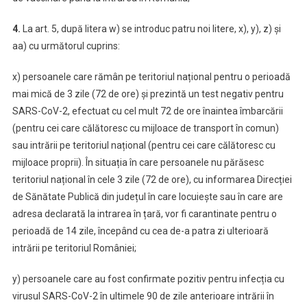
4.
La art. 5, după litera w) se introduc patru noi litere, x), y), z) și
aa) cu următorul cuprins:
x) persoanele care rămân pe teritoriul național pentru o perioadă
mai mică de 3 zile (72 de ore) și prezintă un test negativ pentru
SARS-CoV-2, efectuat cu cel mult 72 de ore înaintea îmbarcării
(pentru cei care călătoresc cu mijloace de transport în comun)
sau intrării pe teritoriul național (pentru cei care călătoresc cu
mijloace proprii). În situația în care persoanele nu părăsesc
teritoriul național în cele 3 zile (72 de ore), cu informarea Direcției
de Sănătate Publică din județul în care locuiește sau în care are
adresa declarată la intrarea în țară, vor fi carantinate pentru o
perioadă de 14 zile, începând cu cea de-a patra zi ulterioară
intrării pe teritoriul României;
y) persoanele care au fost confirmate pozitiv pentru infecția cu
virusul SARS-CoV-2 în ultimele 90 de zile anterioare intrării în