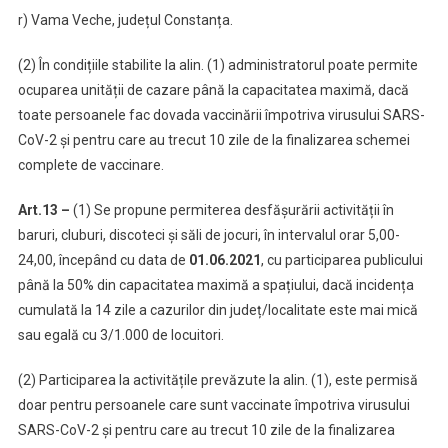
r) Vama Veche, județul Constanța.
(2) În condițiile stabilite la alin. (1) administratorul poate permite
ocuparea unității de cazare până la capacitatea maximă, dacă
toate persoanele fac dovada vaccinării împotriva virusului SARS-
CoV-2 și pentru care au trecut 10 zile de la finalizarea schemei
complete de vaccinare.
Art.13 –
(1) Se propune permiterea desfășurării activității în
baruri, cluburi, discoteci și săli de jocuri, în intervalul orar 5,00-
24,00, începând cu data de
01.06.2021
, cu participarea publicului
până la 50% din capacitatea maximă a spațiului, dacă incidența
cumulată la 14 zile a cazurilor din județ/localitate este mai mică
sau egală cu 3/1.000 de locuitori.
(2) Participarea la activitățile prevăzute la alin. (1), este permisă
doar pentru persoanele care sunt vaccinate împotriva virusului
SARS-CoV-2 și pentru care au trecut 10 zile de la finalizarea