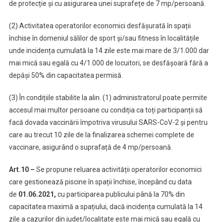
de protecție și cu asigurarea unei suprafețe de 7 mp/persoană.
(2) Activitatea operatorilor economici desfășurată în spații
închise în domeniul sălilor de sport și/sau fitness în localitățile
unde incidența cumulată la 14 zile este mai mare de 3/1.000 dar
mai mică sau egală cu 4/1.000 de locuitori, se desfășoară fără a
depăși 50% din capacitatea permisă.
(3) În condițiile stabilite la alin. (1) administratorul poate permite
accesul mai multor persoane cu condiția ca toți participanții să
facă dovada vaccinării împotriva virusului SARS-CoV-2 și pentru
care au trecut 10 zile de la finalizarea schemei complete de
vaccinare, asigurând o suprafață de 4 mp/persoană.
Art.10 –
Se propune reluarea activității operatorilor economici
care gestionează piscine în spații închise, începând cu data
de
01.06.2021,
cu participarea publicului până la 70% din
capacitatea maximă a spațiului, dacă incidența cumulată la 14
zile a cazurilor din județ/localitate este mai mică sau egală cu