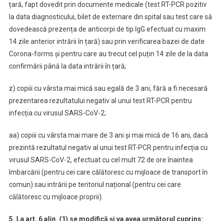
țară, fapt dovedit prin documente medicale (test RT-PCR pozitiv
la data diagnosticului, bilet de externare din spital sau test care să
dovedească prezența de anticorpi de tip IgG efectuat cu maxim
14 zile anterior intrării în țară) sau prin verificarea bazei de date
Corona-forms și pentru care au trecut cel puțin 14 zile de la data
confirmării până la data intrării în țară;
z) copiii cu vârsta mai mică sau egală de 3 ani, fără a fi necesară
prezentarea rezultatului negativ al unui test RT-PCR pentru
infecția cu virusul SARS-CoV-2;
aa) copiii cu vârsta mai mare de 3 ani și mai mică de 16 ani, dacă
prezintă rezultatul negativ al unui test RT-PCR pentru infecția cu
virusul SARS-CoV-2, efectuat cu cel mult 72 de ore înaintea
îmbarcării (pentru cei care călătoresc cu mijloace de transport în
comun) sau intrării pe teritoriul național (pentru cei care
călătoresc cu mijloace proprii).
5. La art. 6 alin. (1) se modifică și va avea următorul cuprins: