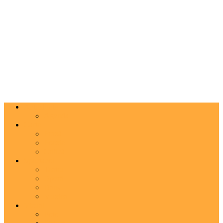
Actualitate
Agenda
Carte
Proză
Poezie
Critică
Spectacol
Teatru
Operă
Dans
Muzica
Vizual
Foto