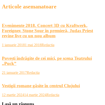
Articole asemanatoare
Evenimente 2018. Concert 3D cu Kraftwerk,
Foreigner, Stone Sour în premieră, Judas Priest
revine live cu un nou album
1 ianuarie 2018
1 mai 2018
Redactia
Povești îndrăgite de cei mici, pe scena Teatrului
„Puck”
21 ianuarie 2017
Redactia
Vestigii romane găsite în centrul Clujului
12 martie 2024
14 martie 2024
Redactia
Lasă un răspuns