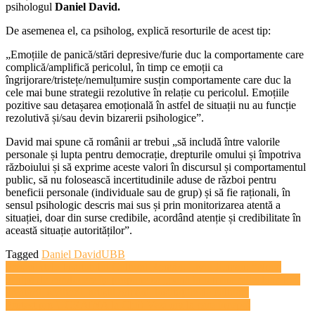
psihologul
Daniel David.
De asemenea el, ca psiholog, explică resorturile de acest tip:
„Emoțiile de panică/stări depresive/furie duc la comportamente care
complică/amplifică pericolul, în timp ce emoții ca
îngrijorare/tristețe/nemulțumire susțin comportamente care duc la
cele mai bune strategii rezolutive în relație cu pericolul. Emoțiile
pozitive sau detașarea emoțională în astfel de situații nu au funcție
rezolutivă și/sau devin bizarerii psihologice”.
David mai spune că românii ar trebui „să includă între valorile
personale și lupta pentru democrație, drepturile omului și împotriva
războiului și să exprime aceste valori în discursul și comportamentul
public, să nu folosească incertitudinile aduse de război pentru
beneficii personale (individuale sau de grup) și să fie raționali, în
sensul psihologic descris mai sus și prin monitorizarea atentă a
situației, doar din surse credibile, acordând atenție și credibilitate în
această situație autorităților”.
Tagged
Daniel David
UBB
Navigare
Preşedintele Institutului Cultural Român, Liviu Jicman: ”Noua
echipă de conducere îşi propune să „pună în lumina reflectoarelor”
în
creatorii, scriitorii, artiştii români, instituţiile de cultură”
articole
Protest pro UCRAINA la Cluj! Vezi ora la care începe!