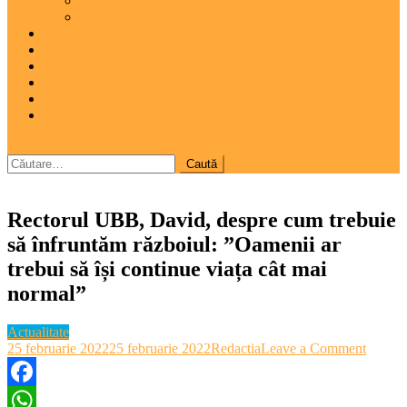
Pictură
Sculptură
A 7-a
Clio
Istoria Clujului
Cooltura
Interviu
Special
site mode button
Caută
după:
Rectorul UBB, David, despre cum trebuie
să înfruntăm războiul: ”Oamenii ar
trebui să își continue viața cât mai
normal”
Actualitate
on
25 februarie 2022
25 februarie 2022
Redactia
Leave a Comment
Rector
UBB,
David,
Facebook