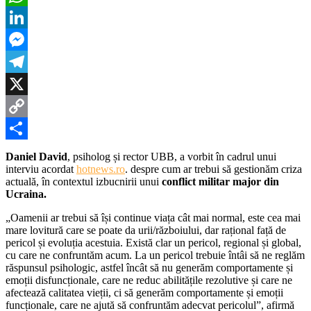
despre
WhatsApp
cum
trebuie
LinkedIn
să
înfrun
Messenger
războiu
”Oamen
Telegram
ar
trebui
X
să
Copy
își
contin
Link
Partajează
viața
Daniel David
, psiholog și rector UBB, a vorbit în cadrul unui
cât
interviu acordat
hotnews.ro
. despre cum ar trebui să gestionăm criza
mai
actuală, în contextul izbucnirii unui
conflict militar major din
normal
Ucraina.
„Oamenii ar trebui să își continue viața cât mai normal, este cea mai
mare lovitură care se poate da urii/războiului, dar rațional față de
pericol și evoluția acestuia. Există clar un pericol, regional și global,
cu care ne confruntăm acum. La un pericol trebuie întâi să ne reglăm
răspunsul psihologic, astfel încât să nu generăm comportamente și
emoții disfuncționale, care ne reduc abilitățile rezolutive și care ne
afectează calitatea vieții, ci să generăm comportamente și emoții
funcționale, care ne ajută să confruntăm adecvat pericolul”, afirmă