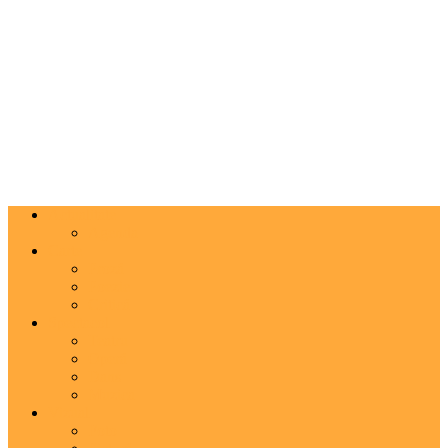
Actualitate
Agenda
Carte
Proză
Poezie
Critică
Spectacol
Teatru
Operă
Dans
Muzica
Vizual
Foto