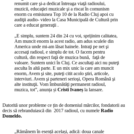
renumit care şi-a dedicat întreaga viaţă radioului,
muzicii, educaţiei muzicale şi a riscat în comunism
enorm cu emisiunea Top 10 de la Radio Cluj apoi cu
audiţii audio- video la Casa Municipală de Cultură prin
care a educat generaţii .
„E simplu, suntem 24 din 24 cu voi, sprijinim calitatea,
Am muncit enorm la acest radio, am adus sculele din
America unde mi-am lăsat hainele. Intraţi pe net şi
accesaţi radioul, e simplu de tot. O facem pentru
cultură, din respect faţă de muzica bună, faţă de
valoare. Suntem unici în Cluj. Ce ascultaţi aici nu puteţi
asculta în altă parte. E un mix unic la care am muncit
enorm, Avem şi site, puteţi citit acolo ştiri, articole,
interviuri. Avem şi parteneri serioşi, Opera Română şi
alte instituţii. Vom îmbunătăţi permanent radioul,
muzica, tot”, anunța și
Cristi Ivaneș
la lansare.
Datorită unor probleme ce țin de domeniul mărcilor, fondatorii au
decis să rebranduiască din 2017 radioul, cu numele
Radio
Domeldo.
„Rămânem în esență același, adică: doua canale