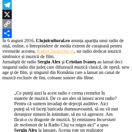
Radio
Messenger
Domel
Telegram
X
Copy
În 6 august 2016,
Clujulcultural.ro
anunța apariția unui radio de
Link
Partajează
nișă, online, o întreprindere de media extrem de curajoasă pentru
vremurile acestea,
RadioClassicOne.ro
, un radio dedicat muzicii
simfonice și muzicii de film.
Jurnaliştii de radio
Sergiu Alex
şi
Cristian Ivaneş
au lansat deci
singurul radio din judeţ care difuzează muzică clasică, de operă, new
age şi de film, şi singurul din România care a lansat un canal de
muzică exclusiv de fim, coloane sonore din filme.
„Ce puteţi auzi la acest radio e crema cremelor în
materie de muzică. De ce am ales să lansez acest radio?
Pentru că suntem invadaţi de dejecţii auditive. Aici
puteţi să vă faceţi baricada dumneavoastră, să nu vă mai
deranjeze nimeni în intimitate, să nu vă agreseze. Am
făcut-o cu dragoste de muzică. Şi emisiunea
Incursiuni
de meloman
de la Radio Cluj va migra aici” a spus
Sergiu Alex
la lansare
.
Acesta este un realizator