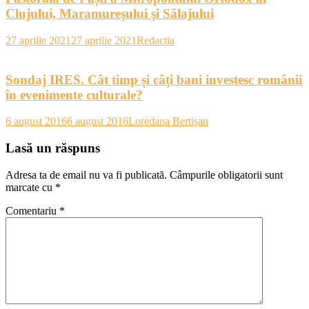
Clujului, Maramureşului şi Sălajului
27 aprilie 2021
27 aprilie 2021
Redactia
Sondaj IRES. Cât timp și câți bani investesc românii
în evenimente culturale?
6 august 2016
6 august 2016
Loredana Bertişan
Lasă un răspuns
Adresa ta de email nu va fi publicată.
Câmpurile obligatorii sunt
marcate cu
*
Comentariu
*