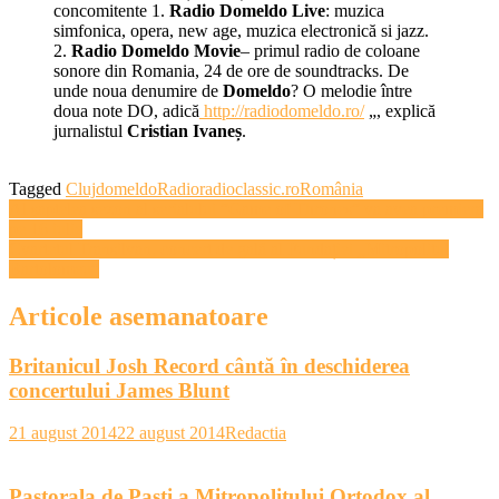
concomitente 1.
Radio Domeldo Live
: muzica
simfonica, opera, new age, muzica electronică si jazz.
2.
Radio Domeldo Movie
– primul radio de coloane
sonore din Romania, 24 de ore de soundtracks. De
unde noua denumire de
Domeldo
? O melodie între
doua note DO, adică
http://radiodomeldo.ro/
„, explică
jurnalistul
Cristian Ivaneș
.
Tagged
Cluj
domeldo
Radio
radioclassic.ro
România
Navigare
Al şaptelea sezon al serialului ”Game of Thrones” va avea premiera
pe 16 iulie
în
Cvartetul Transilvan, concert de gală al Fundației „Mitropolitul
articole
Bartolomeu”
Articole asemanatoare
Britanicul Josh Record cântă în deschiderea
concertului James Blunt
21 august 2014
22 august 2014
Redactia
Pastorala de Paști a Mitropolitului Ortodox al