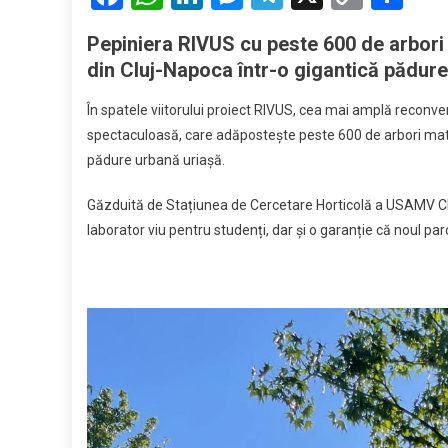
prind
Link
rădăci
Pepiniera RIVUS cu peste 600 de arbor
Pepin
din Cluj-Napoca într-o gigantică pădur
RIVU
creșt
În spatele viitorului proiect RIVUS, cea mai amplă reconv
peste
spectaculoasă, care adăpostește peste 600 de arbori maturi
600
pădure urbană uriașă.
de
arbori
Găzduită de Stațiunea de Cercetare Horticolă a USAMV Cl
gata
laborator viu pentru studenți, dar și o garanție că noul par
să
dea
viață
celui
mai
spect
parc
urban
din
Cluj