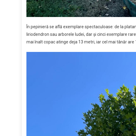
În pepinieră se află exemplare spectaculoase: de la platanu
liriodendron sau arborele Iudei, dar și cinci exemplare rar
mai înalt copac atinge deja 13 metri, iar cel mai tânăr are 