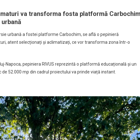
e
ni:
i maturi va transforma fosta platformă Carbochi
iera
e urbană
S
e
ersie urbană a fostei platforme Carbochim, se află o pepinieră
, atent selecționați și aclimatizați, ce vor transforma zona într-o
uj-Napoca, pepiniera RIVUS reprezintă o platformă educațională și un
c de 52.000 mp din cadrul proiectului va prinde viață instant.
aculos