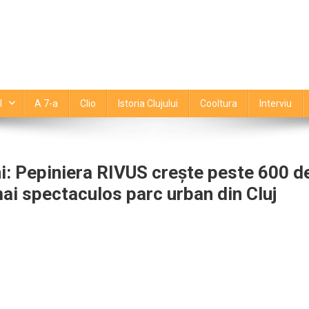
l
A 7-a
Clio
Istoria Clujului
Cooltura
Interviu
i: Pepiniera RIVUS crește peste 600 d
mai spectaculos parc urban din Cluj
tul
S
tajează