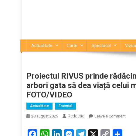
Actualitate
Carte
Spectacol
Vizua
Proiectul RIVUS prinde rădăcin
arbori gata să dea viață celui 
FOTO/VIDEO
Actualitate
Esenţial
Redactia
on
28 august 2025
Leave a Comment
Proiec
RIVU
Facebook
WhatsApp
LinkedIn
Messenger
Telegram
X
Copy
Par