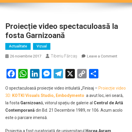
Proiecție video spectaculoasă la
fosta Garnizoană
Actualitate
Vizual
Tiberiu Fărcaş
on
26 noiembrie 2017
Leave a Comment
Proiecție
video
Facebook
WhatsApp
LinkedIn
Messenger
Telegram
X
Copy
Partaje
spectac
Link
la
O spectaculoasă proiecție video intiulată „Finisaj –
Proiecție video
fosta
3D:
KOTKI Visuals Studio, Embodymento
a avut loc, ieri seară,
Garnizo
la fosta
Garnizoan
ă, viitorul spațiu de galerie al
Centrul de Artă
Contemporană
din Bd. 21 Decembrie 1989, nr 106. Acum acolo
este o parcare imensă.
Proiecția a fost curatoriată de universitarul
Horea Avram
.