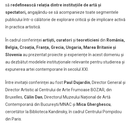
să
redefinească relația dintre instituțiile de artă și
spectatori,
angajându-se să acompanieze toate segmentele
publicului într-o călătorie de explorare critică și de implicare activă
în practica artistică.
În cadrul conferinței
artiști, curatori
și
teoreticieni
din
România,
Belgia, Croația, Franța, Grecia, Ungaria, Marea Britanie și
Slovenia
au prezentat proiecte și experiențe în acest domeniu și
au dezbătut modelele instituționale relevante pentru studierea și
expunerea artei contemporane în secolul XXI.
Între invitații conferinței au fost
Paul Dujardin
, Director General și
Director Artistic al Centrului de Arte Frumoase BOZAR, din
Bruxelles,
Călin Dan
, Directorul Muzeului Național de Artă
Contemporană din București/MNAC și
Mica Gherghescu
,
cercetător la Biblioteca Kandinsky, în cadrul Centrului Pompidou
din Paris.