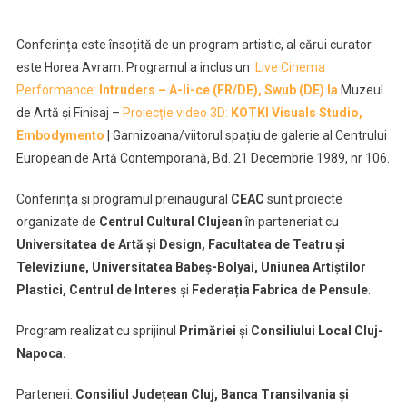
Conferința este însoțită de un program artistic, al cărui curator
este Horea Avram. Programul a inclus un
Live Cinema
Performance:
Intruders – A-li-ce (FR/DE), Swub (DE) la
Muzeul
de Artă și Finisaj –
Proiecție video 3D:
KOTKI Visuals Studio,
Embodymento
| Garnizoana/viitorul spațiu de galerie al Centrului
European de Artă Contemporană, Bd. 21 Decembrie 1989, nr 106.
Conferința și programul preinaugural
CEAC
sunt proiecte
organizate de
Centrul Cultural Clujean
în parteneriat cu
Universitatea de Artă și Design, Facultatea de Teatru și
Televiziune, Universitatea Babeș-Bolyai, Uniunea Artiștilor
Plastici, Centrul de Interes
și
Federația Fabrica de Pensule
.
Program realizat cu sprijinul
Primăriei
şi
Consiliului Local Cluj-
Napoca.
Parteneri:
Consiliul Județean Cluj, Banca Transilvania și