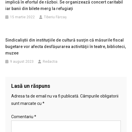
implică în efortul de război. Se organizează concert caritabil
iar banii din bilete merg la refugiați
15 martie 2022
Tiberiu Fărcaş
Sindicaliştii din instituţiile de cultură susţin că măsurile fiscal
bugetare vor afecta desfăşurarea activităţii în teatre, biblioteci,
muzee
9 august 2023
Redactia
Lasă un răspuns
Adresa ta de email nu va fi publicată.
Câmpurile obligatorii
sunt marcate cu
*
Comentariu
*