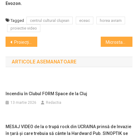
Evozon.
Tagged
centrul cultural clujean
eceac
horea avram
proiectie video
Navigare
Proiecție de gală la cinema Florin Piersic
Microstagiune la Teatrul Maghiar
în
ARTICOLE ASEMANATOARE
articole
Incendiu în Clubul FORM Space de la Cluj
13 martie 2026
Redactia
MESAJ VIDEO de la o trupă rock din UCRAINA prinsă de Invazie
în țară și care trebuia să cânte la Hardward Pub. SINOPTIK se