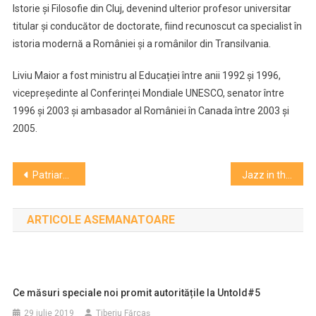
Istorie și Filosofie din Cluj, devenind ulterior profesor universitar
titular și conducător de doctorate, fiind recunoscut ca specialist în
istoria modernă a României și a românilor din Transilvania.
Liviu Maior a fost ministru al Educației între anii 1992 și 1996,
vicepreședinte al Conferinței Mondiale UNESCO, senator între
1996 și 2003 și ambasador al României în Canada între 2003 și
2005.
Navigare
Patriarhia Română: Sfânta Lumină va fi adusă de la Ierusalim, în Sâmbăta Mare
Jazz in the Park 2026 anunță noi artiști: câștigătoarea Grammy, Arooj Aftab și Ghost-Note
în
ARTICOLE ASEMANATOARE
articole
Ce măsuri speciale noi promit autoritățile la Untold#5
29 iulie 2019
Tiberiu Fărcaş