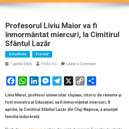
Profesorul Liviu Maior va fi
înmormântat miercuri, la Cimitirul
Sfântul Lazăr
Actualitate
Esenţial
Redactia
on
7 aprilie 2026
Leave a Comment
Profesorul
Liviu
Facebook
WhatsApp
LinkedIn
Messenger
Telegram
X
Copy
Partaje
Maior
Link
va
Liviu Maior, profesor universitar clujean, istoric de renume și
fi
fost ministru al Educației, va fi înmormântat miercuri, 8
înmormântat
aprilie, la Cimitirul Sfântul Lazăr din Cluj-Napoca, a anunțat
miercuri,
familia îndurerată.
la
Cimitirul