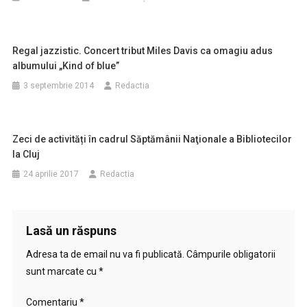
Regal jazzistic. Concert tribut Miles Davis ca omagiu adus
albumului „Kind of blue”
3 septembrie 2014
Redactia
Zeci de activități în cadrul Săptămânii Naţionale a Bibliotecilor
la Cluj
24 aprilie 2017
Redactia
Lasă un răspuns
Adresa ta de email nu va fi publicată.
Câmpurile obligatorii
sunt marcate cu
*
Comentariu
*