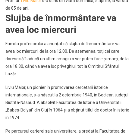
Prof. dr.
Liviu Maior
s-a stins din viață duminică, 5 aprilie, la vârsta
Sfântul
Lazăr
de 85 de ani.
Slujba de înmormântare va
avea loc miercuri
Familia profesorului a anunțat că slujba de înmormântare va
avea loc miercuri, de la ora 12.00. De asemenea, toți cei care
doresc să îi aducă un ultim omagiu o vor putea face și marți, de la
ora 18.30, când va avea loc priveghiul, tot la Cimitirul Sfântul
Lazăr.
Liviu Maior, un pionier în promovarea cercetării istorice
internaționale, s-a născut la 2 octombrie 1940, în Beclean, județul
Bistrița-Năsăud. A absolvit Facultatea de Istorie a Universității
„Babeș-Bolyai” din Cluj în 1964 și a obținut titlul de doctor în istorie
în 1974.
Pe parcursul carierei sale universitare, a predat la Facultatea de