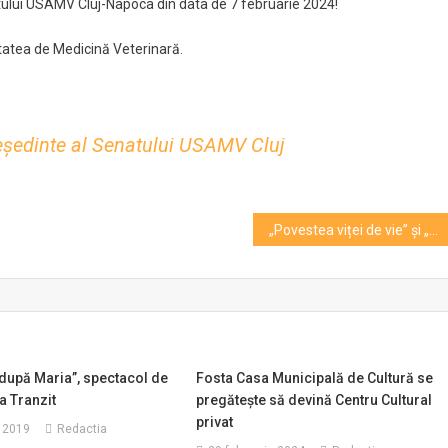
tului USAMV Cluj-Napoca din data de 7 februarie 2024!
V
ultatea de Medicină Veterinară.
reședinte al Senatului USAMV Cluj
„Povestea viței de vie” și „Motanul încălțat”, spectacolele din weekend la Teatrul „Puck”
după Maria”, spectacol de
Fosta Casa Municipală de Cultură se
a Tranzit
pregătește să devină Centru Cultural
privat
 2019
Redactia