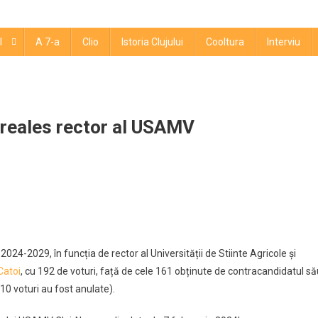
l
A 7-a
Clio
Istoria Clujului
Cooltura
Interviu
 reales rector al USAMV
rul
tajează
024-2029, în funcția de rector al Universității de Stiinte Agricole și
Catoi
, cu 192 de voturi, față de cele 161 obținute de contracandidatul să
10 voturi au fost anulate).