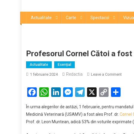
Actualitate
Carte
Spectacol
Vizua
Profesorul Cornel Cătoi a fost
Actualitate
Esenţial
Redactia
on
1 februarie 2024
Leave a Comment
Profeso
Cornel
Facebook
WhatsApp
LinkedIn
Messenger
Telegram
X
Copy
Par
Cătoi
Link
a
În urma alegerilor de astăzi, 1 februarie, pentru mandatul 2
fost
Medicină Veterinară (USAMV) a fost ales Prof. dr.
Cornel 
reales
Prof. dr. Leon Muntean, adică 53% din voturile exprimate (
rector
al