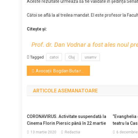
Aceste rezultate urmează să fie validate în ședința Sena
USAM
Cătoi se află la al treilea mandat. El este profesor la Fac
Citește și:
Prof. dr. Dan Vodnar a fost ales noul p
Tagged
catoi
Cluj
usamv
Navigare
Avocații: Bogdan Buta respinge cu fermitate acuzațiile aduse și se retrage de la șefia Untold și Neversea din respect pentru echipă
în
ARTICOLE ASEMANATOARE
articole
CORONAVIRUS. Activitate suspendată la
”Evanghelia 
Cinema Florin Piersic până în 22 martie
teatru la Cas
13 martie 2020
Redactia
6 decembrie