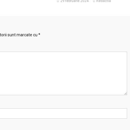
29 februarie 2024
Redactia
torii sunt marcate cu
*