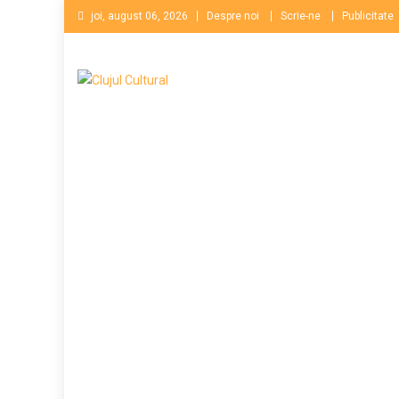
Skip
joi, august 06, 2026
Despre noi
Scrie-ne
Publicitate
to
content
Clujul Cultural