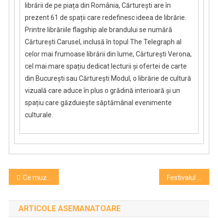
librării de pe piața din România, Cărturești are în
prezent 61 de spații care redefinesc ideea de librărie.
Printre librăriile flagship ale brandului se numără
Cărturești Carusel, inclusă în topul The Telegraph al
celor mai frumoase librării din lume, Cărturești Verona,
cel mai mare spațiu dedicat lecturii și ofertei de carte
din București sau Cărturești Modul, o librărie de cultură
vizuală care aduce în plus o grădină interioară și un
spațiu care găzduiește săptămânal evenimente
culturale.
Navigare
Ce muzee sunt deschise la…Noaptea Muzeelor
Festivalul Național Cultural Miraje#26
în
ARTICOLE ASEMANATOARE
articole