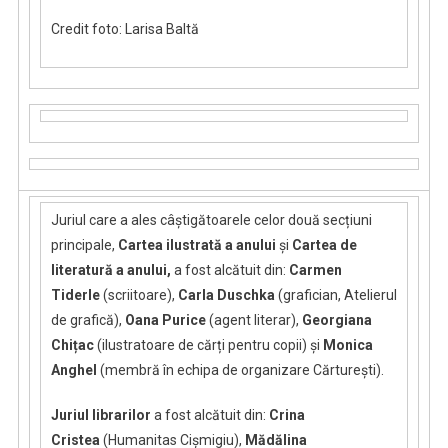
Credit foto: Larisa Baltă
Juriul
care a ales câștigătoarele celor două secțiuni
principale,
Cartea ilustrată a anului
și
Cartea de
literatură a anului,
a fost alcătuit din:
Carmen
Tiderle
(scriitoare),
Carla Duschka
(grafician, Atelierul
de grafică),
Oana Purice
(agent literar),
Georgiana
Chițac
(ilustratoare de cărți pentru copii) și
Monica
Anghel
(membră în echipa de organizare Cărturești).
Juriul librarilor
a fost alcătuit din:
Crina
Cristea
(Humanitas Cișmigiu),
Mădălina