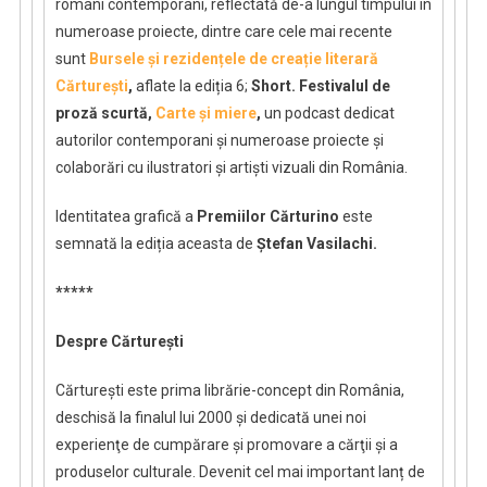
români contemporani, reflectată de-a lungul timpului în
numeroase proiecte, dintre care cele mai recente
sunt
Bursele și rezidențele de creație literară
Cărturești
,
aflate la ediția 6;
Short. Festivalul de
proză scurtă,
Carte și miere
,
un podcast dedicat
autorilor contemporani și numeroase proiecte și
colaborări cu ilustratori și artiști vizuali din România.
Identitatea grafică a
Premiilor Cărturino
este
semnată la ediția aceasta de
Ștefan Vasilachi.
*****
D
espre Cărturești
Cărturești este prima librărie-concept din România,
deschisă la finalul lui 2000 și dedicată unei noi
experienţe de cumpărare și promovare a cărţii şi a
produselor culturale. Devenit cel mai important lanț de