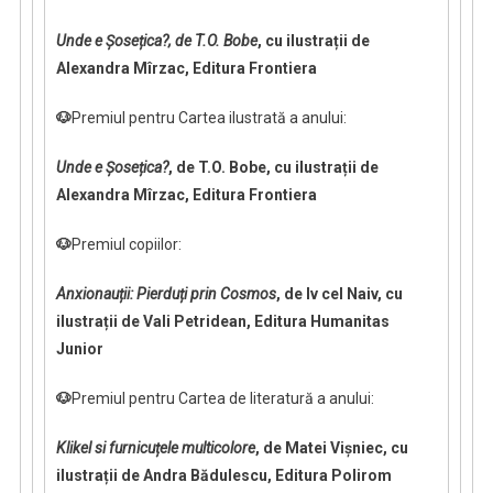
Unde e Șosețica?, de T.O. Bobe
,
cu ilustrații de
Alexandra Mîrzac, Editura Frontiera
🐶
Premiul pentru Cartea ilustrată a anului:
Unde e Șosețica?
, de T.O. Bobe, cu ilustrații de
Alexandra Mîrzac, Editura Frontiera
🐶
Premiul copiilor:
Anxionauții: Pierduți prin Cosmos
, de Iv cel Naiv, cu
ilustrații de Vali Petridean, Editura Humanitas
Junior
🐶
Premiul pentru Cartea de literatură a anului:
Klikel si furnicuțele multicolore
, de Matei Vișniec, cu
ilustrații de Andra Bădulescu, Editura Polirom