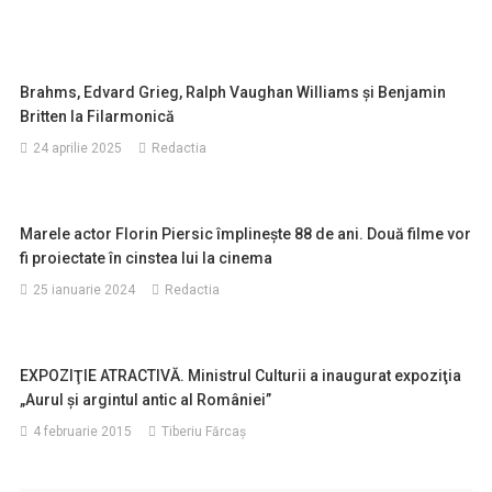
Brahms, Edvard Grieg, Ralph Vaughan Williams și Benjamin
Britten la Filarmonică
24 aprilie 2025
Redactia
Marele actor Florin Piersic împlinește 88 de ani. Două filme vor
fi proiectate în cinstea lui la cinema
25 ianuarie 2024
Redactia
EXPOZIŢIE ATRACTIVĂ. Ministrul Culturii a inaugurat expoziţia
„Aurul şi argintul antic al României”
4 februarie 2015
Tiberiu Fărcaş