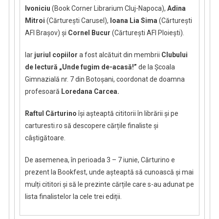
Ivoniciu
(Book Corner Librarium Cluj-Napoca),
Adina
Mitroi
(Cărturești Carusel),
Ioana Lia Sima
(Cărturești
AFI Brașov) și
Cornel Bucur
(Cărturești AFI Ploiești).
Iar
juriul copiilor
a fost alcătuit din membrii
Clubului
de lectură „Unde fugim de-acasă!”
de la Școala
Gimnazială nr. 7 din Botoşani, coordonat de doamna
profesoară
Loredana Carcea.
Raftul Cărturino
își așteaptă cititorii în librării și pe
carturesti.ro să descopere cărțile finaliste și
câștigătoare.
De asemenea,
în perioada 3 – 7 iunie, Cărturino e
prezent la Bookfest, unde așteaptă să cunoască și mai
mulți cititori și să le prezinte cărțile care s-au adunat pe
lista finalistelor la cele trei ediții.