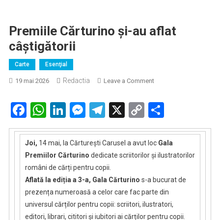
Premiile Cărturino și-au aflat
câștigătorii
Carte
Esenţial
Redactia
on
19 mai 2026
Leave a Comment
Premiile
Cărturino
Facebook
WhatsApp
LinkedIn
Messenger
Telegram
X
Copy
Partaje
și-
Link
au
aflat
Joi,
14 mai, la Cărturești Carusel a avut loc
Gala
câștigătorii
Premiilor Cărturino
dedicate scriitorilor și ilustratorilor
români de cărți pentru copii.
Aflată la ediția a 3-a, Gala Cărturino
s-a bucurat de
prezența numeroasă a celor care fac parte din
universul cărților pentru copii: scriitori, ilustratori,
editori, librari, cititori și iubitori ai cărților pentru copii.