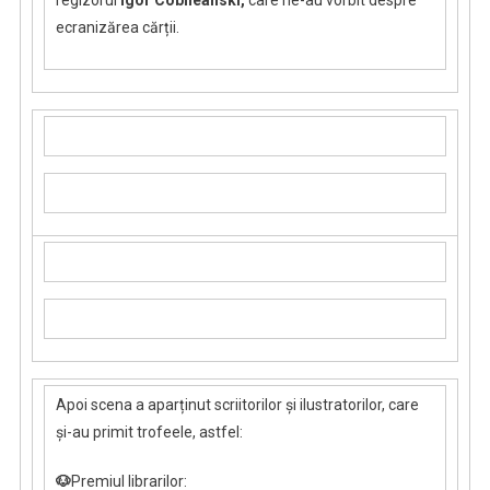
regizorul
Igor Cobileanski,
care ne-au vorbit despre
ecranizărea cărții.
Apoi scena a aparținut scriitorilor și ilustratorilor, care
și-au primit trofeele, astfel:
🐶
Premiul librarilor: