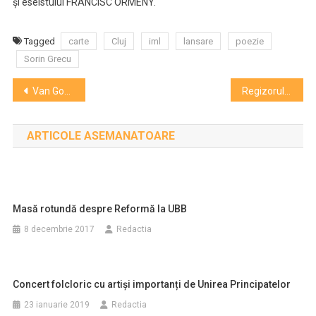
şi eseistului FRANCISC ORMENY.
Tagged
carte
Cluj
iml
lansare
poezie
Sorin Grecu
Navigare
Van Gogh în alb și negru. 110 de heliogravuri expuse la Muzeul Etnografic al Transilvaniei
Regizorul Mihai Lungeanu : „Povestea despre Micul Prinţ nu poate lipsi din educaţia copiilor noştri”
în
ARTICOLE ASEMANATOARE
articole
Masă rotundă despre Reformă la UBB
8 decembrie 2017
Redactia
Concert folcloric cu artiși importanți de Unirea Principatelor
23 ianuarie 2019
Redactia