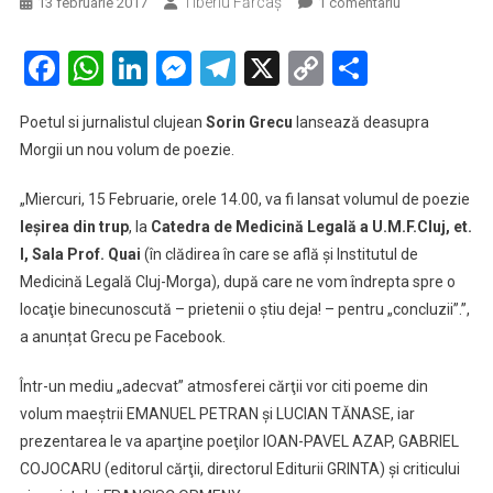
Tiberiu Fărcaş
la
13 februarie 2017
1 comentariu
Poetul
clujean
Facebook
WhatsApp
LinkedIn
Messenger
Telegram
X
Copy
Partaje
Sorin
Link
Grecu
Poetul si jurnalistul clujean
Sorin Grecu
lansează deasupra
lansează
Morgii un nou volum de poezie.
deasupra
Morgii
„Miercuri, 15 Februarie, orele 14.00, va fi lansat volumul de poezie
un
Ieșirea din trup
, la
Catedra de Medicină Legală a U.M.F.Cluj, et.
nou
I, Sala Prof. Quai
(în clădirea în care se află şi Institutul de
volum
de
Medicină Legală Cluj-Morga), după care ne vom îndrepta spre o
poezie
locaţie binecunoscută – prietenii o ştiu deja! – pentru „concluzii”.”,
a anunțat Grecu pe Facebook.
Într-un mediu „adecvat” atmosferei cărţii vor citi poeme din
volum maeştrii EMANUEL PETRAN şi LUCIAN TĂNASE, iar
prezentarea le va aparţine poeţilor IOAN-PAVEL AZAP, GABRIEL
COJOCARU (editorul cărţii, directorul Editurii GRINTA) şi criticului