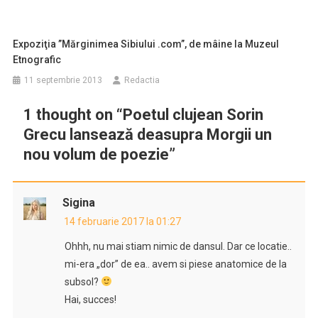
Expoziţia ”Mărginimea Sibiului .com”, de mâine la Muzeul
Etnografic
11 septembrie 2013
Redactia
1 thought on “
Poetul clujean Sorin
Grecu lansează deasupra Morgii un
nou volum de poezie
”
Sigina
14 februarie 2017 la 01:27
Ohhh, nu mai stiam nimic de dansul. Dar ce locatie..
mi-era „dor” de ea.. avem si piese anatomice de la
subsol?
Hai, succes!