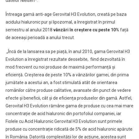
datelor Nielsen*.
antirid
Întreaga gamă anti-age Gerovital H3 Evolution, creată pe baza
acidului hialuronic pur și lipozomal, a înregistrat în primul
semestru al anului 2018
vânzări în creștere cu peste 10%
față
de aceeași perioadă a anului trecut.
„Încă de la lansarea sa pe piață, în anul 2010, gama Gerovital H3
Evolution a înregistrat rezultate deosebite, fiind dezvoltată în
mod frecvent cu noi produse de maximă performanță și
eficiență. Creșterea de peste 10% a vânzărilor gamei, din prima
jumătate a acestui an, a fost stimulată atât de orientarea
românilor către produse calitative, avansate din punct de vedere
efecte și beneficii, cât și de eficiența produselor din gamă. Astfel,
Gerovital H3 Evolution rămâne gama de produse cu cea mai mare
concentrație de acid hialuronic din portofoliul companiei, iar
Fiolele cu Acid Hialuronic Gerovital H3 Evolution sunt primele
produse cu concentrație ridicată de 5% de acid hialuronic apărute
în România. Datorită complexității lor de acțiune, acestea sunt