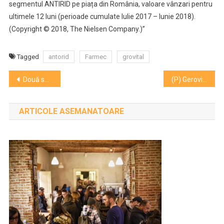
segmentul ANTIRID pe piața din România, valoare vânzari pentru
ultimele 12 luni (perioade cumulate Iulie 2017 – Iunie 2018).
(Copyright © 2018, The Nielsen Company.)”
Tagged
antorid
Farmec
grovital
Navigare
Două seri de film în aer liber propune caravana NexT
(P) Gerovital își menține poziția de lider de piață pe segmentul antirid
în
ARTICOLE ASEMANATOARE
articole