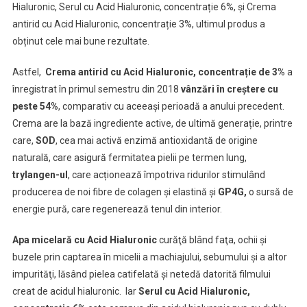
Hialuronic, Serul cu Acid Hialuronic, concentrație 6%, și Crema
antirid cu Acid Hialuronic, concentrație 3%, ultimul produs a
obținut cele mai bune rezultate.
Astfel,
Crema antirid cu Acid Hialuronic, concentrație de 3%
a
înregistrat în primul semestru din 2018
vânzări în creștere cu
peste 54%
, comparativ cu aceeași perioadă a anului precedent.
Crema are la bază ingrediente active, de ultimă generație, printre
care,
SOD
, cea mai activă enzimă antioxidantă de origine
naturală, care asigură fermitatea pielii pe termen lung,
trylangen-ul
, care acționează împotriva ridurilor stimulând
producerea de noi fibre de colagen şi elastină și
GP4G,
o sursă de
energie pură, care regenerează tenul din interior.
Apa micelară cu Acid Hialuronic
curăţă blând faţa, ochii şi
buzele prin captarea în micelii a machiajului, sebumului şi a altor
impurităţi, lăsând pielea catifelată și netedă datorită filmului
creat de acidul hialuronic. Iar
Serul cu Acid Hialuronic,