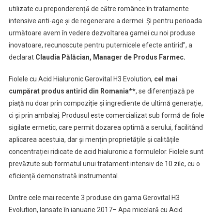
utilizate cu preponderență de către românce în tratamente
intensive anti-age și de regenerare a dermei. Și pentru perioada
următoare avem în vedere dezvoltarea gamei cu noi produse
inovatoare, recunoscute pentru puternicele efecte antirid”, a
declarat
Claudia Pălăcian, Manager de Produs Farmec.
Fiolele cu Acid Hialuronic Gerovital H3 Evolution,
cel mai
cumpărat produs antirid din Romania**
, se diferențiază pe
piață nu doar prin compoziție și ingrediente de ultimă generație,
ci și prin ambalaj. Produsul este comercializat sub formă de fiole
sigilate ermetic, care permit dozarea optimă a serului, facilitând
aplicarea acestuia, dar și mențin proprietățile și calitățile
concentrației ridicate de acid hialuronic a formulelor. Fiolele sunt
prevăzute sub formatul unui tratament intensiv de 10 zile, cu o
eficiență demonstrată instrumental.
Dintre cele mai recente 3 produse din gama Gerovital H3
Evolution, lansate în ianuarie 2017– Apa micelară cu Acid