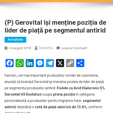
(P) Gerovital își menține poziția de
lider de piață pe segmentul antirid
Actualitate
Redactia
on
14 august 2018
Leave a Comment
(P)
Gerovital
Facebook
WhatsApp
LinkedIn
Messenger
Telegram
X
Copy
Partaje
își
Link
menține
Farmec, cel mai important producător român de cosmetice,
poziția
anunță că brandul Gerovital își menține poziția de lider de piață
de
pe segmentul produselor antirid.
Fiolele cu Acid Hialuronic 5%
lider
Gerovital H3 Evolution
ocupă
prima poziție
în categoria
de
piață
personalizată a produselor pentru îngrijirea feței,
segmentul
pe
antirid
, deținând o
cotă de piață valorică de 13.6%,
conform
segmentul