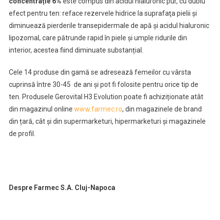
concentrație 6%
este compus din acidul hialuronic pur, cu dublu
efect pentru ten: reface rezervele hidrice la suprafaţa pielii şi
diminuează pierderile transepidermale de apă şi acidul hialuronic
lipozomal, care pătrunde rapid în piele şi umple ridurile din
interior, acestea fiind diminuate substanțial.
Cele 14 produse din gamă se adresează femeilor cu vârsta
cuprinsă între 30-45 de ani și pot fi folosite pentru orice tip de
ten. Produsele Gerovital H3 Evolution poate fi achiziționate atât
din magazinul online
www.farmec.ro
, din magazinele de brand
din țară, cât și din supermarketuri, hipermarketuri și magazinele
de profil.
Despre Farmec S.A. Cluj-Napoca