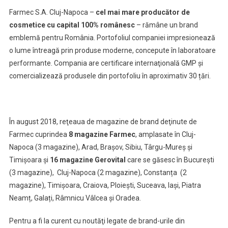
Farmec S.A. Cluj-Napoca –
cel
mai mare producător de
cosmetice cu capital 100% românesc
– rămâne un brand
emblemă pentru România. Portofoliul companiei impresionează
o lume întreagă prin produse moderne, concepute în laboratoare
performante. Compania are certificare internaţională GMP și
comercializează produsele din portofoliu în aproximativ 30 țări.
În august 2018, reţeaua de magazine de brand deţinute de
Farmec cuprindea
8 magazine Farmec
, amplasate în Cluj-
Napoca (3 magazine), Arad, Brașov, Sibiu, Târgu-Mureș și
Timișoara şi
16 magazine Gerovital
care se găsesc în București
(3 magazine), Cluj-Napoca (2 magazine), Constanța (2
magazine), Timișoara, Craiova, Ploiești, Suceava, Iași, Piatra
Neamț, Galați, Râmnicu Vâlcea şi Oradea.
Pentru a fi la curent cu noutăţi legate de brand-urile din