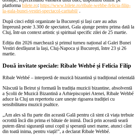
platforma
bilete.ro
:
https://www.bilete.ro/ribale-wehbe-felicia-filip-
la-gala-bunei-vestiri-spectacol-caritabil/
.
După cinci ediții organizate la București și Iași care au adus
împreună peste 3.300 de spectatori, Gala ajunge pentru prima dată la
Cluj, într-un context artistic și spiritual specific zilei de 25 martie.
Ediția din 2026 marchează și primul turneu național al Galei Bunei
Vestiri desfășurat la Iași, Cluj-Napoca și București, între 23 și 26
martie.
Două invitate speciale: Ribale Wehbé și Felicia Filip
Ribale Wehbé – interpretă de muzică bizantină și tradițional orientală
Născută la Beirut și formată în tradiția muzicii bizantine, absolventă
a Școlii de Muzică Bizantină a Arhiepiscopiei Atenei, Ribale Wehbé
aduce la Cluj un repertoriu care unește rigoarea tradiției cu
sensibilitatea muzicii psaltice.
„Am ales să fiu parte din această Gală pentru că simt că viața trebuie
ocrotită încă din prima ei bătaie de inimă. Dacă prin această seară
putem dărui siguranță unui copil și speranță unei mame, atunci cânt
din toată inima, pentru viață!”, a declarat Ribale Wehbé.