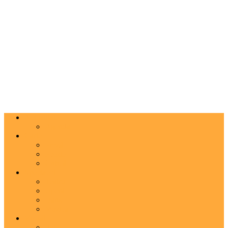
Actualitate
Agenda
Carte
Proză
Poezie
Critică
Spectacol
Teatru
Operă
Dans
Muzica
Vizual
Foto