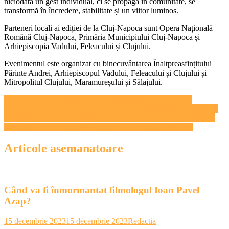
niciodată un gest individual, ci se propagă în comunitate, se
transformă în încredere, stabilitate și un viitor luminos.
Parteneri locali ai ediției de la Cluj-Napoca sunt Opera Națională
Română Cluj-Napoca, Primăria Municipiului Cluj-Napoca și
Arhiepiscopia Vadului, Feleacului și Clujului.
Evenimentul este organizat cu binecuvântarea Înaltpreasfințitului
Părinte Andrei, Arhiepiscopul Vadului, Feleacului și Clujului și
Mitropolitul Clujului, Maramureșului și Sălajului.
Navigare
Seri de muzică și film italian în sala Heritage. Intrare liberă
Tudor Giurgiu, despre evoluţia TIFF într-un sfert de veac şi despre
în
ce urmează: E absolut esenţial să lucrezi cu oameni tineri. Sunt ca
articole
hârtia de turnesol, sunt primii care îmbrăţişează schimbarea
Articole asemanatoare
Când va fi înmormantat filmologul Ioan Pavel
Azap?
15 decembrie 2023
15 decembrie 2023
Redactia