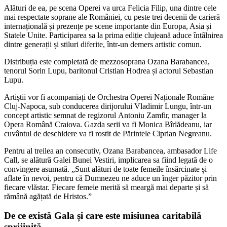
Alături de ea, pe scena Operei va urca Felicia Filip, una dintre cele
mai respectate soprane ale României, cu peste trei decenii de carieră
internațională și prezențe pe scene importante din Europa, Asia și
Statele Unite. Participarea sa la prima ediție clujeană aduce întâlnirea
dintre generații și stiluri diferite, într-un demers artistic comun.
Distribuția este completată de mezzosoprana Ozana Barabancea,
tenorul Sorin Lupu, baritonul Cristian Hodrea și actorul Sebastian
Lupu.
Artiștii vor fi acompaniați de Orchestra Operei Naționale Române
Cluj-Napoca, sub conducerea dirijorului Vladimir Lungu, într-un
concept artistic semnat de regizorul Antoniu Zamfir, manager la
Opera Română Craiova. Gazda serii va fi Monica Bîrlădeanu, iar
cuvântul de deschidere va fi rostit de Părintele Ciprian Negreanu.
Pentru al treilea an consecutiv, Ozana Barabancea, ambasador Life
Call, se alătură Galei Bunei Vestiri, implicarea sa fiind legată de o
convingere asumată. „Sunt alături de toate femeile însărcinate și
aflate în nevoi, pentru că Dumnezeu ne aduce un înger păzitor prin
fiecare vlăstar. Fiecare femeie merită să meargă mai departe și să
rămână agățată de Hristos.”
De ce există Gala și care este misiunea caritabilă
sprijinită