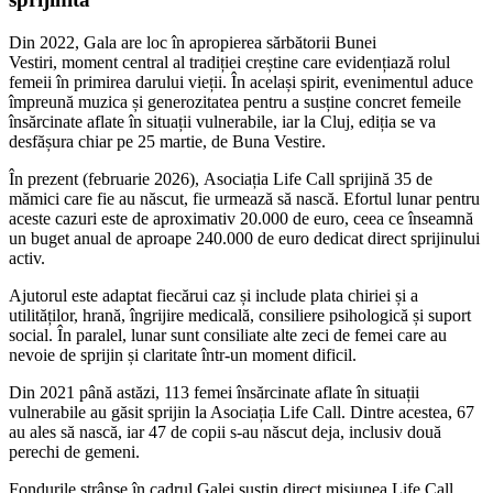
Din 2022, Gala are loc în apropierea sărbătorii Bunei
Vestiri, moment central al tradiției creștine care evidențiază rolul
femeii în primirea darului vieții. În același spirit, evenimentul aduce
împreună muzica și generozitatea pentru a susține concret femeile
însărcinate aflate în situații vulnerabile, iar la Cluj, ediția se va
desfășura chiar pe 25 martie, de Buna Vestire.
În prezent (februarie 2026), Asociația Life Call sprijină 35 de
mămici care fie au născut, fie urmează să nască. Efortul lunar pentru
aceste cazuri este de aproximativ 20.000 de euro, ceea ce înseamnă
un buget anual de aproape 240.000 de euro dedicat direct sprijinului
activ.
Ajutorul este adaptat fiecărui caz și include plata chiriei și a
utilităților, hrană, îngrijire medicală, consiliere psihologică și suport
social. În paralel, lunar sunt consiliate alte zeci de femei care au
nevoie de sprijin și claritate într-un moment dificil.
Din 2021 până astăzi, 113 femei însărcinate aflate în situații
vulnerabile au găsit sprijin la Asociația Life Call. Dintre acestea, 67
au ales să nască, iar 47 de copii s-au născut deja, inclusiv două
perechi de gemeni.
Fondurile strânse în cadrul Galei susțin direct misiunea Life Call,