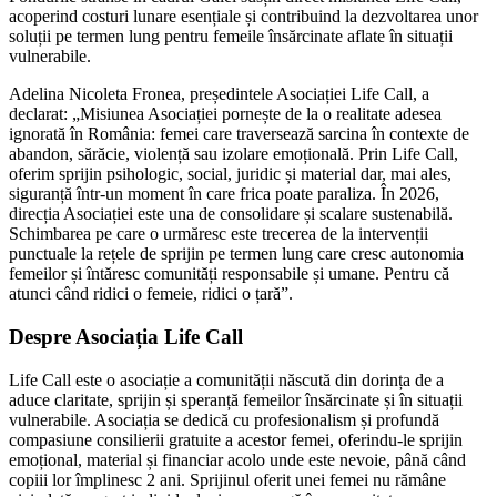
acoperind costuri lunare esențiale și contribuind la dezvoltarea unor
soluții pe termen lung pentru femeile însărcinate aflate în situații
vulnerabile.
Adelina Nicoleta Fronea, președintele Asociației Life Call, a
declarat: „Misiunea Asociației pornește de la o realitate adesea
ignorată în România: femei care traversează sarcina în contexte de
abandon, sărăcie, violență sau izolare emoțională. Prin Life Call,
oferim sprijin psihologic, social, juridic și material dar, mai ales,
siguranță într-un moment în care frica poate paraliza. În 2026,
direcția Asociației este una de consolidare și scalare sustenabilă.
Schimbarea pe care o urmăresc este trecerea de la intervenții
punctuale la rețele de sprijin pe termen lung care cresc autonomia
femeilor și întăresc comunități responsabile și umane. Pentru că
atunci când ridici o femeie, ridici o țară”.
Despre Asociația Life Call
Life Call este o asociație a comunității născută din dorința de a
aduce claritate, sprijin și speranță femeilor însărcinate și în situații
vulnerabile. Asociația se dedică cu profesionalism și profundă
compasiune consilierii gratuite a acestor femei, oferindu-le sprijin
emoțional, material și financiar acolo unde este nevoie, până când
copiii lor împlinesc 2 ani. Sprijinul oferit unei femei nu rămâne