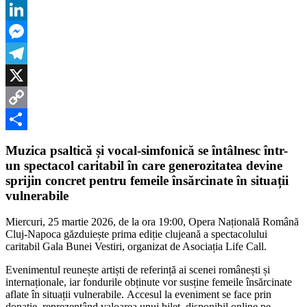
WhatsApp
Felicia
Filip
LinkedIn
pe
aceeași
Messenger
scenă
la
Telegram
Cluj,
în
X
turneul
Copy
național
Gala
Link
Partajează
Bunei
Muzica psaltică și vocal-simfonică se întâlnesc într-
Vestiri
un spectacol caritabil în care generozitatea devine
sprijin concret pentru femeile însărcinate în situații
vulnerabile
Miercuri, 25 martie 2026, de la ora 19:00, Opera Națională Română
Cluj-Napoca găzduiește prima ediție clujeană a spectacolului
caritabil Gala Bunei Vestiri, organizat de Asociația Life Call.
Evenimentul reunește artiști de referință ai scenei românești și
internaționale, iar fondurile obținute vor susține femeile însărcinate
aflate în situații vulnerabile. Accesul la eveniment se face prin
donație, reprezentând valoarea unui bilet, disponibil online pe